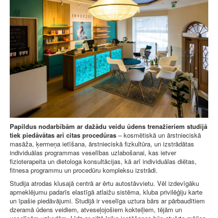
Papildus nodarbībām ar dažādu veidu ūdens trenažieriem studijā
tiek piedāvātas arī citas procedūras
– kosmētiskā un ārstnieciskā
masāža, ķermeņa ietīšana, ārstnieciskā fizkultūra, un izstrādātas
individuālas programmas veselības uzlabošanai, kas ietver
fizioterapeita un dietologa konsultācijas, kā arī individuālas diētas,
fitnesa programmu un procedūru kompleksu izstrādi.
Studija atrodas klusajā centrā ar ērtu autostāvvietu. Vēl izdevīgāku
apmeklējumu padarīs elastīgā atlaižu sistēma, kluba privilēģiju karte
un īpašie piedāvājumi. Studijā ir veselīga uztura bārs ar pārbaudītiem
dzeramā ūdens veidiem, atveseļojošiem kokteiļiem, tējām un