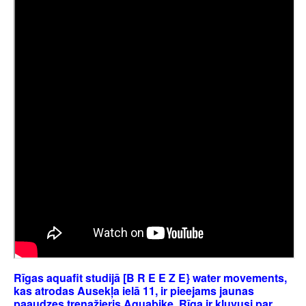
Rīgas aquafit studijā [B R E E Z E} water movements,
kas atrodas Ausekļa ielā 11, ir pieejams jaunas
paaudzes trenažieris Aquabike. Rīga ir kļuvusi par