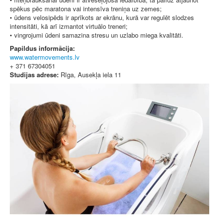
spēkus pēc maratona vai intensīva treniņa uz zemes;
• ūdens velosipēds ir aprīkots ar ekrānu, kurā var regulēt slodzes
intensitāti, kā arī izmantot virtuālo treneri;
• vingrojumi ūdeni samazina stresu un uzlabo miega kvalitāti.
Papildus informācija:
www.watermovements.lv
+ 371 67304051
Studijas adrese:
Rīga, Ausekļa iela 11