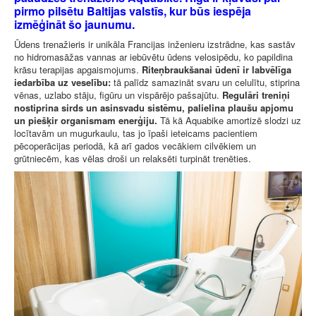
pirmo pilsētu Baltijas valstīs, kur būs iespēja
izmēģināt šo jaunumu.
Ūdens trenažieris ir unikāla Francijas inženieru izstrādne, kas sastāv
no hidromasāžas vannas ar iebūvētu ūdens velosipēdu, ko papildina
krāsu terapijas apgaismojums.
Riteņbraukšanai ūdenī ir labvēlīga
iedarbība uz veselību:
tā palīdz samazināt svaru un celulītu, stiprina
vēnas, uzlabo stāju, figūru un vispārējo pašsajūtu.
Regulāri treniņi
nostiprina sirds un asinsvadu sistēmu, palielina plaušu apjomu
un piešķir organismam enerģiju.
Tā kā Aquabike amortizē slodzi uz
locītavām un mugurkaulu, tas jo īpaši ieteicams pacientiem
pēcoperācijas periodā, kā arī gados vecākiem cilvēkiem un
grūtniecēm, kas vēlas droši un relaksēti turpināt trenēties.