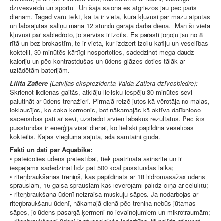
dzīvesveidu un sportu. Un šajā salonā es atgriezos jau pēc pāris
dienām. Tagad varu teikt, ka tā ir vieta, kura kļuvusi par mazu atpūtas
un labsajūtas saliņu manā 12 stundu garajā darba dienā. Man šī vieta
kļuvusi par sabiedroto, jo serviss ir izcils. Es parasti joņoju jau no 8
rītā un bez brokastīm, te ir vieta, kur izdzert izcilu kafiju un veselības
kokteili, 30 minūtēs kārtīgi nosportoties, sadedzinot mega daudz
kaloriju un pēc kontrastdušas un ūdens glāzes doties tālāk ar
uzlādētām baterijām.
Lilita Zatlere
(Latvijas eksprezidenta Valda Zatlera dzīvesbiedre):
Skrienot ikdienas gaitās, atklāju lielisku iespēju 30 minūtes sevi
palutināt ar ūdens trenažieri. Pirmajā reizē jutos kā vērotāja no malas,
ieklausījos, ko saka ķermenis, bet nākamajās kā aktīva dalībniece
sacensībās pati ar sevi, uzstādot arvien labākus rezultātus. Pēc šīs
pusstundas ir enerģija visai dienai, ko lieliski papildina veselības
kokteilis. Kājās viegluma sajūta, āda samtaini gluda.
Fakti un dati par Aquabike:
• pateicoties ūdens pretestībai, tiek paātrināta asinsrite un ir
iespējams sadedzināt līdz pat 500 kcal pusstundas laikā;
• riteņbraukšanas treniņš, kas papildināts ar 18 hidromasāžas ūdens
sprauslām, 16 gaisa sprauslām kas ievērojami palīdz cīņā ar celulītu;
• riteņbraukšana ūdenī neizraisa muskuļu sāpes. Ja nodarbojas ar
riteņbraukšanu ūdenī, nākamajā dienā pēc treniņa nebūs jūtamas
sāpes, jo ūdens pasargā ķermeni no ievainojumiem un mikrotraumām;
• riteņbraukšanai ūdenī ir atveseļojoša iedarbība, tā palīdz atjaunot