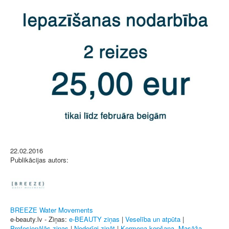
22.02.2016
Publikācijas autors:
BREEZE Water Movements
e-beauty.lv - Ziņas:
e-BEAUTY ziņas
|
Veselība un atpūta
|
Profesionālās ziņas
|
Noderīgi zināt
|
Ķermeņa kopšana, Masāža