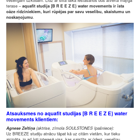
veselīgām uzkodām. Līdz ar siltā laika iestāšanos būs atvērta mājīga
terase –
aquafit studija [B R E E Z E} water movements ir īsta
oāze rīdziniekiem, kuri rūpējas par savu veselību, skaistumu un
noskaņojumu
.
Atsauksmes no aquafit studijas [B R E E Z E} water
movements klientiem:
Agnese Zeltiņa
(aktrise, zīmola SOULSTONES īpašniece):
Uz BREEZE studiju atnācu tāpat kā uz citām vietām, kur tieku
aicināta, jo arī ļoti interesē viss, kas saistīts ar ūdeni, veselīgu