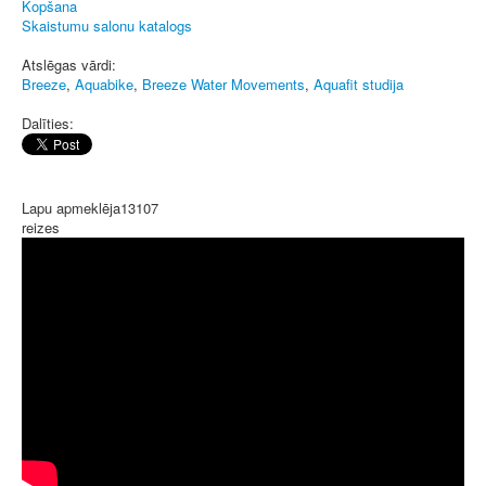
Kopšana
Skaistumu salonu katalogs
Atslēgas vārdi:
Breeze
,
Aquabike
,
Breeze Water Movements
,
Aquafit studija
Dalīties:
Lapu apmeklēja
13107
reizes