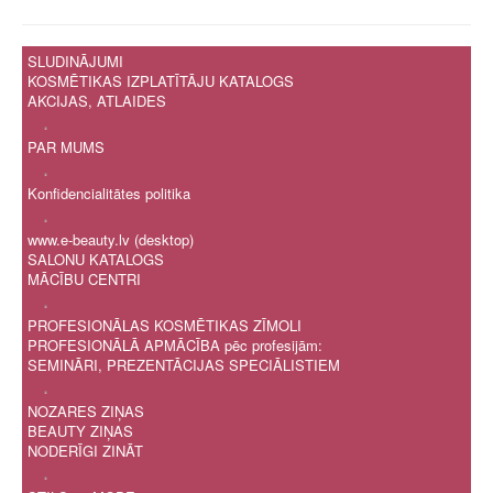
SLUDINĀJUMI
KOSMĒTIKAS IZPLATĪTĀJU KATALOGS
AKCIJAS, ATLAIDES
.
PAR MUMS
.
Konfidencialitātes politika
.
www.e-beauty.lv (desktop)
SALONU KATALOGS
MĀCĪBU CENTRI
.
PROFESIONĀLAS KOSMĒTIKAS ZĪMOLI
PROFESIONĀLĀ APMĀCĪBA pēc profesijām:
SEMINĀRI, PREZENTĀCIJAS SPECIĀLISTIEM
.
NOZARES ZIŅAS
BEAUTY ZIŅAS
NODERĪGI ZINĀT
.