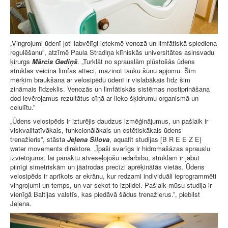
„Vingrojumi ūdenī ļoti labvēlīgi ietekmē venozā un limfātiskā spiediena
regulēšanu”, atzīmē Paula Stradiņa klīniskās universitātes asinsvadu
ķirurgs
Mārcis Gediņš
. „Turklāt no sprauslām plūstošās ūdens
strūklas veicina limfas atteci, mazinot tauku šūnu apjomu. Šim
mērķim braukšana ar velosipēdu ūdenī ir vislabākais līdz šim
zināmais līdzeklis. Venozās un limfātiskās sistēmas nostiprināšana
dod ievērojamus rezultātus cīņā ar lieko šķidrumu organismā un
celulītu.”
„Ūdens velosipēds ir izturējis daudzus izmēģinājumus, un pašlaik ir
viskvalitatīvākais, funkcionālākais un estētiskākais ūdens
trenažieris”, stāsta
Jeļena Šilova
, aquafit studijas [B R E E Z E}
water movements direktore. „Īpaši svarīgs ir hidromašāzas sprauslu
izvietojums, lai panāktu atveseļojošu iedarbību, strūklām ir jābūt
pilnīgi simetriskām un jāatrodas precīzi aprēķinātās vietās. Ūdens
velosipēds ir aprīkots ar ekrānu, kur redzami individuāli ieprogrammēti
vingrojumi un temps, un var sekot to izpildei. Pašlaik mūsu studija ir
vienīgā Baltijas valstīs, kas piedāvā šādus trenažierus.”, piebilst
Jeļena.