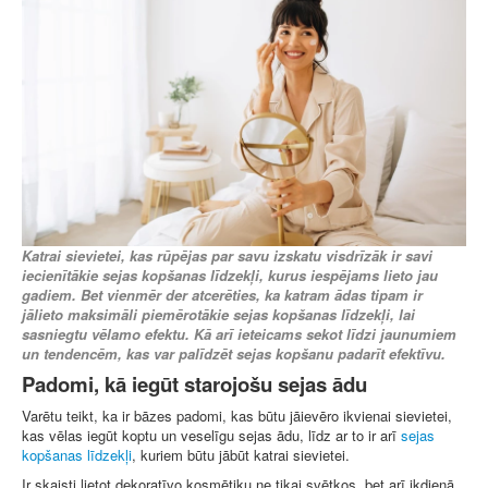
Katrai sievietei, kas rūpējas par savu izskatu visdrīzāk ir savi
iecienītākie sejas kopšanas līdzekļi, kurus iespējams lieto jau
gadiem. Bet vienmēr der atcerēties, ka katram ādas tipam ir
jālieto maksimāli piemērotākie sejas kopšanas līdzekļi, lai
sasniegtu vēlamo efektu. Kā arī ieteicams sekot līdzi jaunumiem
un tendencēm, kas var palīdzēt sejas kopšanu padarīt efektīvu.
Padomi, kā iegūt starojošu sejas ādu
Varētu teikt, ka ir bāzes padomi, kas būtu jāievēro ikvienai sievietei,
kas vēlas iegūt koptu un veselīgu sejas ādu, līdz ar to ir arī
sejas
kopšanas līdzekļi
, kuriem būtu jābūt katrai sievietei.
Ir skaisti lietot dekoratīvo kosmētiku ne tikai svētkos, bet arī ikdienā,