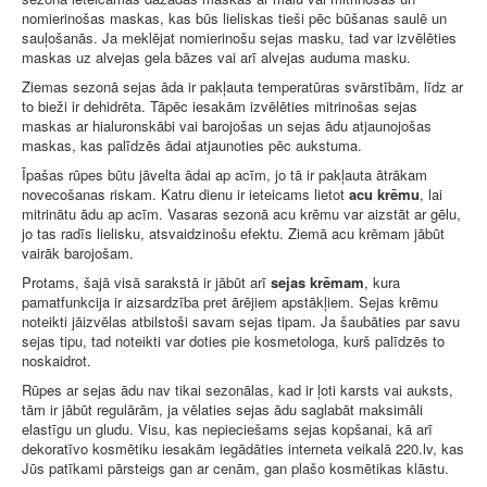
nomierinošas maskas, kas būs lieliskas tieši pēc būšanas saulē un
sauļošanās. Ja meklējat nomierinošu sejas masku, tad var izvēlēties
maskas uz alvejas gela bāzes vai arī alvejas auduma masku.
Ziemas sezonā sejas āda ir pakļauta temperatūras svārstībām, līdz ar
to bieži ir dehidrēta. Tāpēc iesakām izvēlēties mitrinošas sejas
maskas ar hialuronskābi vai barojošas un sejas ādu atjaunojošas
maskas, kas palīdzēs ādai atjaunoties pēc aukstuma.
Īpašas rūpes būtu jāvelta ādai ap acīm, jo tā ir pakļauta ātrākam
novecošanas riskam. Katru dienu ir ieteicams lietot
acu krēmu
, lai
mitrinātu ādu ap acīm. Vasaras sezonā acu krēmu var aizstāt ar gēlu,
jo tas radīs lielisku, atsvaidzinošu efektu. Ziemā acu krēmam jābūt
vairāk barojošam.
Protams, šajā visā sarakstā ir jābūt arī
sejas krēmam
, kura
pamatfunkcija ir aizsardzība pret ārējiem apstākļiem. Sejas krēmu
noteikti jāizvēlas atbilstoši savam sejas tipam. Ja šaubāties par savu
sejas tipu, tad noteikti var doties pie kosmetologa, kurš palīdzēs to
noskaidrot.
Rūpes ar sejas ādu nav tikai sezonālas, kad ir ļoti karsts vai auksts,
tām ir jābūt regulārām, ja vēlaties sejas ādu saglabāt maksimāli
elastīgu un gludu. Visu, kas nepieciešams sejas kopšanai, kā arī
dekoratīvo kosmētiku iesakām iegādāties interneta veikalā 220.lv, kas
Jūs patīkami pārsteigs gan ar cenām, gan plašo kosmētikas klāstu.