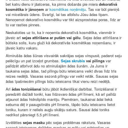
bet katru dienu ir jāatceras, ka pirms došanās pie miera
dekoratīvā
kosmētika ir jānoņem
ar
kosmētikas noņēmēju
. Tas var būt pieniņš
vai micelārais ūdens. Svarīgi, lai tas atbilstu Jūsu ādas tipam.
Nenoņemot dekoratīvo kosmētiku var tikt aizsprostotas poras, līdz ar
to var rasties pinnes.
Neskatoties uz to, ka ir noņemta dekoratīvā kosmētika, vienmēr ir
jāveic arī
sejas attīrīšana ar putām vai gēlu
. Sejas ādas attīrīšana ir
būtisks solis, kuru gluži kā dekoratīvās kosmētikas noņemšanu, ir
jāveic katru vakaru.
Atmirušās ādas šūnas visvairāk sakrājas sejas virspusē, padarot seju
pelēcīgu un pat izceļot grumbas.
Sejas skrubis
vai pīlings
var
palīdzēt atbrīvot ādu no atmirušajām ādas šunām. Ja Jums ir
taukaina sejas ādas, tad pīlingu būtu ieteicams veikt divas līdz trīs
reizes nedēļā. Vasaras sezonā pīlingu var veikt retāk. Sausas sejas
ādas īpašniecēm pīlings būtu ieteicams tikai vienu reizi nedēļā.
Arī
ādas tonizēšanai
būtu jābūt ikdienišķai darbībai. Tonizēšanai ir
paredzēti dažādi toniki, kas līdzsvaro ādas pH līmeni, kā arī palīdz
atjaunot ādas hidrolipīdo mantiju. Piemēram, taukainai ādai liekā
sebuma dēļ ir paaugstināts pH līmenis, tāpēc būtu ieteicams lietot
toniku, kuram ir neliels augļu skābju saturs. Sausai ādai toniks
nedrīkst pārsniegt 5,5 pH līmeni.
Izvēlēties
sejas masku
pēc sejas problēmas rakstura. Vasaras
sezonā ieteicamas dažādas maskas ar mālu vai mitrinošas un