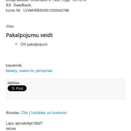
AS Swedbank,
konts Nr. LV49HABA0551030542786
Jūsu
Pakalpojumu veidi:
Citi pakalpojumi
keywords
beauty
,
новости
,
репортаж
dalities
Atrodas:
Cits
|
Izstādes un konkursi
Lapu apmeklēja
19627
reizes