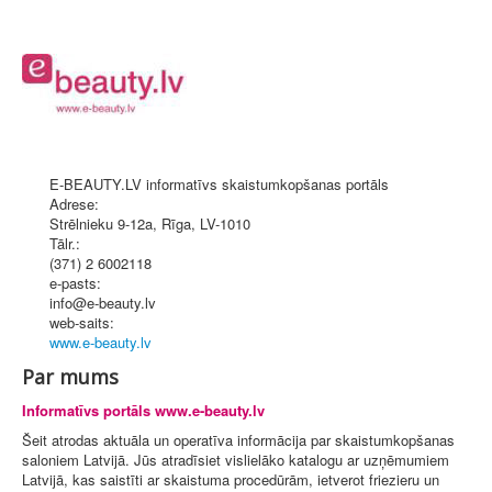
E-BEAUTY.LV informatīvs skaistumkopšanas portāls
Adrese:
Strēlnieku 9-12a
,
Rīga
, LV-1010
Tālr.:
(371) 2 6002118
e-pasts:
info@e-beauty.lv
web-saits:
www.e-beauty.lv
Par mums
Informatīvs portāls www.e-beauty.lv
Šeit atrodas aktuāla un operatīva informācija par skaistumkopšanas
saloniem Latvijā. Jūs atradīsiet vislielāko katalogu ar uzņēmumiem
Latvijā, kas saistīti ar skaistuma procedūrām, ietverot friezieru un