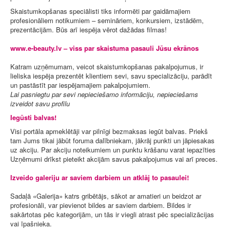
Skaistumkopšanas speciālisti tiks informēti par gaidāmajiem
profesionāliem notikumiem – semināriem, konkursiem, izstādēm,
prezentācijām. Būs arī iespēja vērot dažādas filmas!
www.e-beauty.lv – viss par skaistuma pasauli Jūsu ekrānos
Katram uzņēmumam, veicot skaistumkopšanas pakalpojumus, ir
lieliska iespēja prezentēt klientiem sevi, savu specializāciju, parādīt
un pastāstīt par iespējamajiem pakalpojumiem.
Lai pasniegtu par sevi nepieciešamo informāciju, nepieciešams
izveidot savu profilu
Iegūsti balvas!
Visi portāla apmeklētāji var pilnīgi bezmaksas iegūt balvas. Priekš
tam Jums tikai jābūt foruma dalībniekam, jākrāj punkti un jāpiesakas
uz akciju. Par akciju noteikumiem un punktu krāšanu varat iepazīties
Uzņēmumi drīkst pieteikt akcijām savus pakalpojumus vai arī preces.
Izveido galeriju ar saviem darbiem un atklāj to pasaulei!
Sadaļā «Galerija» katrs gribētājs, sākot ar amatieri un beidzot ar
profesionāli, var pievienot bildes ar saviem darbiem. Bildes ir
sakārtotas pēc kategorijām, un tās ir viegli atrast pēc specializācijas
vai īpašnieka.