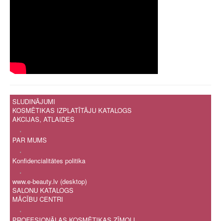
SLUDINĀJUMI
KOSMĒTIKAS IZPLATĪTĀJU KATALOGS
AKCIJAS, ATLAIDES
.
PAR MUMS
.
Konfidencialitātes politika
.
www.e-beauty.lv (desktop)
SALONU KATALOGS
MĀCĪBU CENTRI
.
PROFESIONĀLAS KOSMĒTIKAS ZĪMOLI