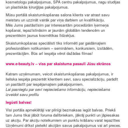
kosmetologu pakalpojumus, SPA centru pakalpojumus, nagu studijas
un plastiskās ķirurģijas pakalpojumus.
Mūsu portālā skaistumkopšanas salona klients var atrast savu
meistaru un uzzināt vairāk par viņa darbiem un kvalifikāciju.
Mēs Jums pastāstīsim par interesantām procedūrām ķermeņa
kopšanai, iepazīstināsim ar jaunām globālām tendencēm un
prezentēsim jaunus kosmētikas līdzekļus.
Skaistumkopšanas speciālisti tiks informēti par gaidāmajiem
profesionāliem notikumiem – semināriem, konkursiem, izstādēm,
prezentācijām. Būs arī iespēja vērot dažādas filmas!
www.e-beauty.lv – viss par skaistuma pasauli Jūsu ekrānos
Katram uzņēmumam, veicot skaistumkopšanas pakalpojumus, ir
lieliska iespēja prezentēt klientiem sevi, savu specializāciju, parādīt
un pastāstīt par iespējamajiem pakalpojumiem.
Lai pasniegtu par sevi nepieciešamo informāciju, nepieciešams
izveidot savu profilu
Iegūsti balvas!
Visi portāla apmeklētāji var pilnīgi bezmaksas iegūt balvas. Priekš
tam Jums tikai jābūt foruma dalībniekam, jākrāj punkti un jāpiesakas
uz akciju. Par akciju noteikumiem un punktu krāšanu varat iepazīties
Uzņēmumi drīkst pieteikt akcijām savus pakalpojumus vai arī preces.