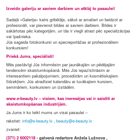
Izveido galeriju ar saviem darbiem un atklāj to pasaulei!
Sadaļā «Galerija» katrs gribētājs, sākot ar amatieri un beidzot ar
profesionāli, var pievienot bildes ar saviem darbiem. Bildes ir
sakārtotas pēc kategorijām, un tās ir viegli atrast pēc specializācijas
vai īpašnieka.
Jūs sagaida fotokonkursi un specreportāžas ar profesionāliem
konkursiem!
Priekš Jums, speciālisti!
Mēs pastāvīgi Jūs informēsim par jaunākajām un pēdējajām
tendencēm skaistumkopšanā. Mēs Jūs iepazīstināsim ar
interesantiem pakalpojumiem, procedūrām un kosmētiskajiem
līdzekļiem. Jūs atradīsiet kalendāru ar tuvākajiem kursiem,
semināriem, konkursiem un izstādēm.
www.e-beauty.lv – visiem, kas ineresējas vai ir saistīti ar
skaistumkopšanas industrijām.
Ja Jums ir ko teikt mums un visai pasaulei –
rakstiet:
,
zvaniet:
(371) 2 6002118
- galvenā redartore Anžela Lužnova ,