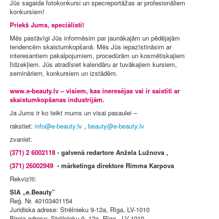
Jūs sagaida fotokonkursi un specreportāžas ar profesionāliem
konkursiem!
Priekš Jums, speciālisti!
Mēs pastāvīgi Jūs informēsim par jaunākajām un pēdējajām
tendencēm skaistumkopšanā. Mēs Jūs iepazīstināsim ar
interesantiem pakalpojumiem, procedūrām un kosmētiskajiem
līdzekļiem. Jūs atradīsiet kalendāru ar tuvākajiem kursiem,
semināriem, konkursiem un izstādēm.
www.e-beauty.lv – visiem, kas ineresējas vai ir saistīti ar
skaistumkopšanas industrijām.
Ja Jums ir ko teikt mums un visai pasaulei –
rakstiet:
,
zvaniet:
(371) 2 6002118
- galvenā redartore Anžela Lužnova ,
(371) 26002949
- mārketinga direktore Rimma Karpova
Rekvizīti:
SIA „e.Beauty”
Reģ. Nr. 40103401154
Juridiska adrese: Strēlnieku 9-12a, Rīga, LV-1010
Biroja adrese: Strēlnieku 9 -12a, Rīga, LV-1010