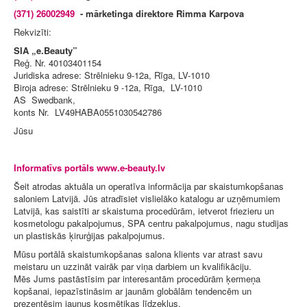
(371) 26002949
- mārketinga direktore Rimma Karpova
Rekvizīti:
SIA „e.Beauty”
Reģ. Nr. 40103401154
Juridiska adrese: Strēlnieku 9-12a, Rīga, LV-1010
Biroja adrese: Strēlnieku 9 -12a, Rīga, LV-1010
AS Swedbank,
konts Nr. LV49HABA0551030542786
Jūsu
Informatīvs portāls www.e-beauty.lv
Šeit atrodas aktuāla un operatīva informācija par skaistumkopšanas
saloniem Latvijā. Jūs atradīsiet vislielāko katalogu ar uzņēmumiem
Latvijā, kas saistīti ar skaistuma procedūrām, ietverot friezieru un
kosmetologu pakalpojumus, SPA centru pakalpojumus, nagu studijas
un plastiskās ķirurģijas pakalpojumus.
Mūsu portālā skaistumkopšanas salona klients var atrast savu
meistaru un uzzināt vairāk par viņa darbiem un kvalifikāciju.
Mēs Jums pastāstīsim par interesantām procedūrām ķermeņa
kopšanai, iepazīstināsim ar jaunām globālām tendencēm un
prezentēsim jaunus kosmētikas līdzekļus.