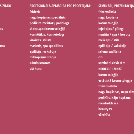
S ZĪMOLI
PROFESIONĀLĀ APMĀCĪBA PĒC PROFESIJĀM:
SEMINĀRI, PREZENTĀCIJA
frizieris
frizermāksla
nagu kopšanas speciālists
nagu kopšana
pedikīra meistars, podologs
kosmetoloģija
as
skaist.spec.kosmetoloģijā
injekcijas / pīlingi
kosmētiķis, kosmetologs
masāža / spa / beauty
vizāžists, stilists
meikaps / stils
jums
masieris, spa speciālists
epilācija / vaksācija
epilācija, vaksācija
salonu vadīšana
mikropigmentācija
citi
administrators
semināri sievietēm
citi kursi
NODERĪGI ZINĀT
kosmetoloģija
estētiskā kosmetoloģija
friziermāksla
nagu kopšanas, nagu diz
pedikīrs, kāju kopšana
meistarklases
beauty tv
vārdnīca