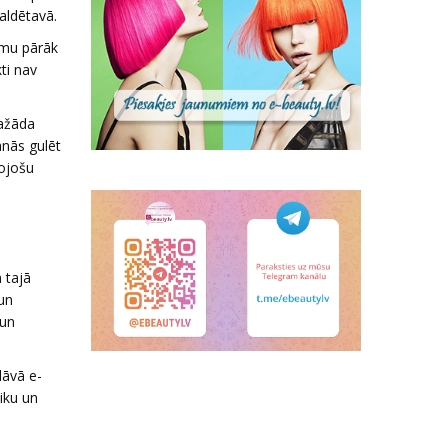
aldētavā.
ēmu pārāk
ti nav
dažāda
anās gulēt
rojošu
 tajā
un
 un
dāvā e-
aiku un