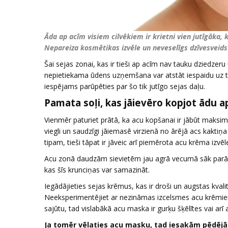
Āda ap acīm visiem cilvēkiem ir krietni vien jutīgāka, 
Nepareiza kosmētikas izvēle un neveselīgs dzīvesveids
Šai sejas zonai, kas ir tieši ap acīm nav tauku dziedzeru u
nepietiekama ūdens uzņemšana var atstāt iespaidu uz to
iespējams parūpēties par šo tik jutīgo sejas daļu.
Pamata soļi, kas jāievēro kopjot ādu a
Vienmēr paturiet prātā, ka acu kopšanai ir jābūt maksim
viegli un saudzīgi jāiemasē virzienā no ārējā acs kaktiņa 
tipam, tieši tāpat ir jāveic arī piemērota acu krēma izvēl
Acu zonā daudzām sievietēm jau agrā vecumā sāk parādī
kas šīs krunciņas var samazināt.
Iegādājieties sejas krēmus, kas ir droši un augstas kvalitāt
Neeksperimentējiet ar nezināmas izcelsmes acu krēmiem
sajūtu, tad vislabākā acu maska ir gurķu šķēlītes vai ar
Ja tomēr vēlaties acu masku, tad iesakām pēdējā 