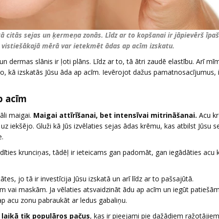
kā citās sejas un ķermeņa zonās. Līdz ar to kopšanai ir jāpievērš īpaš
 vistiešākajā mērā var ietekmēt ādas ap acīm izskatu.
n dermas slānis ir ļoti plāns. Līdz ar to, tā ātri zaudē elastību. Arī mī
, kā izskatās Jūsu āda ap acīm. Ievērojot dažus pamatnosacījumus, i
p acīm
āli maigai.
Maigai attīrīšanai, bet intensīvai mitrināšanai.
Acu k
uz iekšējo. Gluži kā Jūs izvēlaties sejas ādas krēmu, kas atbilst Jūsu s
e.
ties krunciņas, tādēļ ir ieteicams gan padomāt, gan iegādāties acu 
es, jo tā ir investīcija Jūsu izskatā un arī līdz ar to pašsajūtā.
 vai maskām. Ja vēlaties atsvaidzināt ādu ap acīm un iegūt patiešām
ī ap acu zonu pabraukāt ar ledus gabaliņu.
laikā tik populāros pačus
, kas ir pieejami pie dažādiem ražotājiem