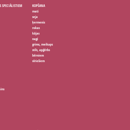
S SPECIĀLISTIEM
KOPŠANA
mati
seja
ķermenis
rokas
kājas
nagi
grims, meikaps
stils, apģērbs
bērniem
vīriešiem
ains