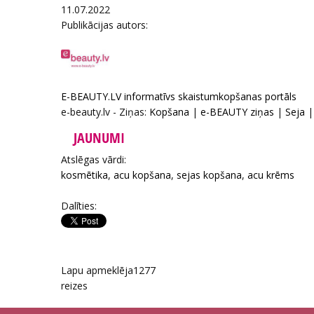
11.07.2022
Publikācijas autors:
E-BEAUTY.LV informatīvs skaistumkopšanas portāls
e-beauty.lv - Ziņas:
Kopšana
|
e-BEAUTY ziņas
|
Seja
JAUNUMI
Atslēgas vārdi:
kosmētika
,
acu kopšana
,
sejas kopšana
,
acu krēms
Dalīties:
Lapu apmeklēja
1277
reizes