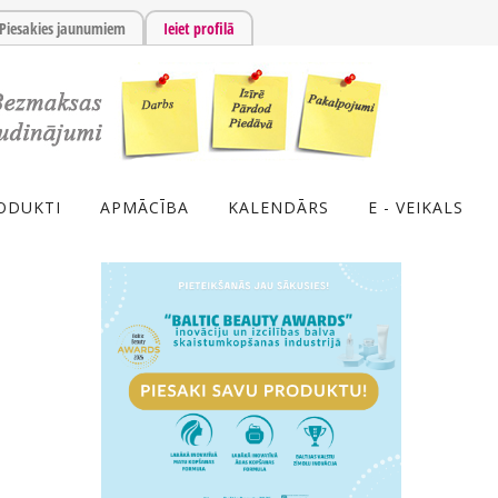
Piesakies jaunumiem
Ieiet profilā
ODUKTI
APMĀCĪBA
KALENDĀRS
E - VEIKALS