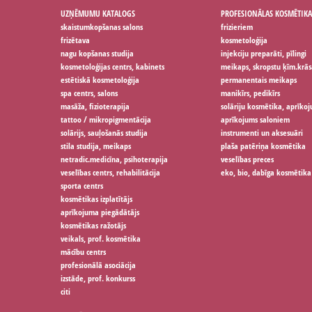
UZŅĒMUMU KATALOGS
PROFESIONĀLAS KOSMĒTIKA
skaistumkopšanas salons
frizieriem
frizētava
kosmetoloģija
nagu kopšanas studija
injekciju preparāti, pīlingi
kosmetoloģijas centrs, kabinets
meikaps, skropstu ķīm.krās
estētiskā kosmetoloģija
permanentais meikaps
spa centrs, salons
manikīrs, pedikīrs
masāža, fizioterapija
solāriju kosmētika, aprīko
tattoo / mikropigmentācija
aprīkojums saloniem
solārijs, sauļošanās studija
instrumenti un aksesuāri
stila studija, meikaps
plaša patēriņa kosmētika
netradic.medicīna, psihoterapija
veselības preces
veselības centrs, rehabilitācija
eko, bio, dabīga kosmētika
sporta centrs
kosmētikas izplatītājs
aprīkojuma piegādātājs
kosmētikas ražotājs
veikals, prof. kosmētika
mācību centrs
profesionālā asociācija
izstāde, prof. konkurss
citi