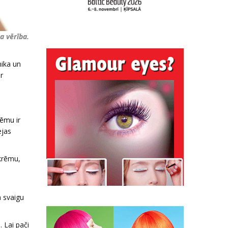
a vērība.
mika un
r
rēmu
ir
ejas
krēmu,
 svaigu
. Lai pači