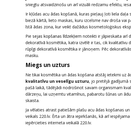
sniegtu atsvaidzinošu un arī vizuāli redzamu efektu, ie
Ir kļūdas acu ādas kopšanā, kuras pieļauj ļoti liela da
biezā kārtā, lieto maskas, kuru izcelsme nav droša vai pa
īstā ādas zona, kur veikt dažādus kosmetoloģiskus eks
Pie
sejas kopšanas līdzekļiem
noteikti ir jāpieskaita ar
dekoratīvā kosmētika, katra izvēlē ir tas, cik kvalitatīv
rūpīgi dekoratīvā kosmētika ir jānoņem. Pēc dekoratīvās
masku.
Miegs un uzturs
Ne tikai kosmētika un ādas kopšana atstāj ietekmi uz ā
kvalitatīvu un veselīgu uzturu
, jo pretējā gadījumā 
pašā laikā, tādējādi nodrošinot savam organismam kvali
dārzeņu, lai uzņemtu vitamīnus, pabarotu šūnas un ādu.
skaista.
Ja vēlaties atrast patiešām plašu acu ādas kopšanas un d
veikals 220.lv. Ērta un ātra iepirkšanās, kā arī iespējam
iepērcieties interneta veikalā 220.lv.