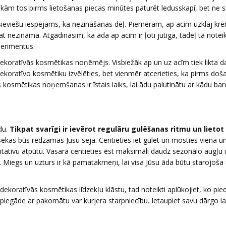
sakām tos pirms lietošanas piecas minūtes paturēt ledusskapī, bet ne s
ļa sieviešu iespējams, ka nezināšanas dēļ. Piemēram, ap acīm uzklāj kr
t nezināma. Atgādināsim, ka āda ap acīm ir ļoti jutīga, tādēļ tā noteik
perimentus.
ī dekoratīvās kosmētikas noņēmējs. Visbiežāk ap un uz acīm tiek likta 
u dekoratīvo kosmētiku izvēlēties, bet vienmēr atcerieties, ka pirms doš
 kosmētikas noņemšanas ir īstais laiks, lai ādu palutinātu ar kādu ba
du.
Tikpat svarīgi ir ievērot regulāru gulēšanas ritmu un lietot
sekas būs redzamas Jūsu sejā. Centieties iet gulēt un mosties vienā un
tatīvu atpūtu. Vasarā centieties ēst maksimāli daudz sezonālo augļu 
 Miegs un uzturs ir kā pamatakmeņi, lai visa Jūsu āda būtu starojoša
ekoratīvās kosmētikas līdzekļu klāstu, tad noteikti aplūkojiet, ko pie
a piegāde ar pakomātu var kurjera starpniecību. Ietaupiet savu dārgo l