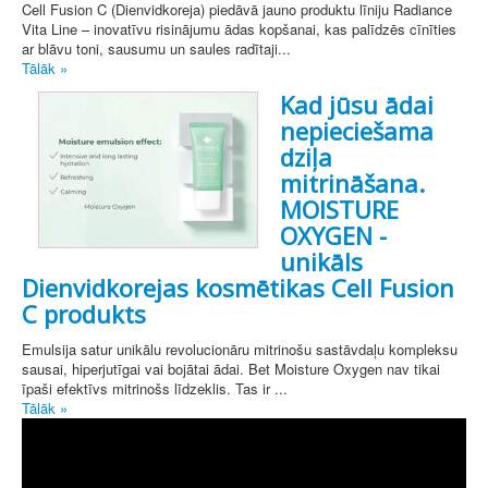
Cell Fusion C (Dienvidkoreja) piedāvā jauno produktu līniju Radiance
Vita Line – inovatīvu risinājumu ādas kopšanai, kas palīdzēs cīnīties
ar blāvu toni, sausumu un saules radītaji...
Tālāk »
Kad jūsu ādai
nepieciešama
dziļa
mitrināšana.
MOISTURE
OXYGEN -
unikāls
Dienvidkorejas kosmētikas Cell Fusion
C produkts
Emulsija satur unikālu revolucionāru mitrinošu sastāvdaļu kompleksu
sausai, hiperjutīgai vai bojātai ādai. Bet Moisture Oxygen nav tikai
īpaši efektīvs mitrinošs līdzeklis. Tas ir ...
Tālāk »