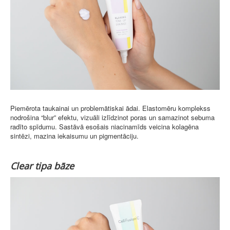
Piemērota taukainai un problemātiskai ādai. Elastomēru komplekss
nodrošina “blur” efektu, vizuāli izlīdzinot poras un samazinot sebuma
radīto spīdumu. Sastāvā esošais niacinamīds veicina kolagēna
sintēzi, mazina iekaisumu un pigmentāciju.
Clear tipa bāze