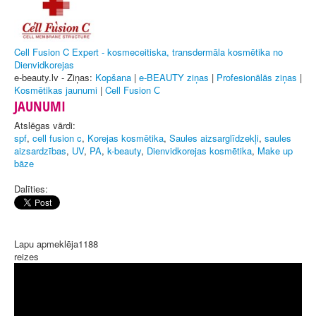
Cell Fusion C Expert - kosmeceitiska, transdermāla kosmētika no
Dienvidkorejas
e-beauty.lv - Ziņas:
Kopšana
|
e-BEAUTY ziņas
|
Profesionālās ziņas
|
Kosmētikas jaunumi
|
Cell Fusion С
JAUNUMI
Atslēgas vārdi:
spf
,
cell fusion c
,
Korejas kosmētika
,
Saules aizsarglīdzekļi
,
saules
aizsardzības
,
UV
,
PA
,
k-beauty
,
Dienvidkorejas kosmētika
,
Make up
bāze
Dalīties:
Lapu apmeklēja
1188
reizes