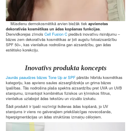
Mūsdienu dermokosmētikā arvien biežāk tiek
apvienotas
dekoratīvās kosmētikas un ādas kopšanas funkcijas
.
Dienvidkorejas zīmols
Cell Fusion C
piedāvā inovatīvu risinājumu –
bāzes zem dekoratīvās kosmētikas ar ļoti augstu fotoaizsardzību
SPF 50+, kas vienlaikus nodrošina gan aizsardzību, gan ādas
estētisko korekciju.
Inovatīvs produkta koncepts
Jaunās paaudzes bāzes Tone Up ar SPF
pārstāv hibrīdu kosmētikas
kategoriju, kas apvieno saules aizsarglīdzekļa un grima bāzes
īpašības. Tās nodrošina plaša spektra aizsardzību pret UVA un UVB
starojumu, izmantojot kombinētus fiziskos un ķīmiskos filtrus,
vienlaikus uzlabojot ādas tekstūru un vizuālo izskatu.
Šādi produkti ir īpaši nozīmīgi ikdienas ādas kopšanā, jo UV
starojums ir viens no galvenajiem priekšlaicīgas novecošanās,
hiperpigmentācijas un ādas struktūras izmaiņu cēloņiem.