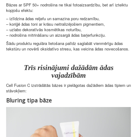
Bāzes ar SPF 50+ nodrošina ne tikai fotoaizsardzību, bet arī izteiktu
kopjošu efektu:
– izlīdzina ādas reljefu un samazina poru redzamību,
– koriģē ādas toni ar krāsu neitralizējošiem pigmentiem,
– uzlabo dekoratīvās kosmētikas noturību,
– nodrošina mitrināšanu un aizsargā ādas barjerfunkciju.
Šādu produktu regulāra lietošana palīdz saglabāt vienmērīgu ādas
tekstūru un novērš oksidatīvo stresu, kas veicina ādas novecošanos.
Trīs risinājumi dažādām ādas
vajadzībām
Cell Fusion C
izstrādātās bāzes ir pielāgotas dažādiem ādas tipiem un
stāvokļiem:
Bluring tipa bāze