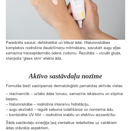
Paredzēta sausai, dehidratētai un blāvai ādai. Hialuronskābes
komplekss nodrošina daudzlīmeņu mitrināšanu, savukārt augu eļļas
samazina transepidermālo ūdens zudumu. Rezultāts – vizuāli gluda,
starojoša “glass skin” efekta āda.
Aktīvo sastāvdaļu nozīme
Formulās bieži sastopamas dermatoloģiski pamatotas aktīvās vielas:
– niacinamīds – uzlabo ādas tonusu, samazina iekaisumu un stiprina
barjeru,
– hialuronskābe – nodrošina intensīvu hidratāciju,
– augu ekstrakti – regulē sebuma izdalīšanos un nomierina ādu,
– kombinētie UV filtri – nodrošina stabilu un efektīvu aizsardzību.
Šāda sastāvdaļu sinerģija ļauj vienlaikus iedarboties uz vairākiem
ādas stāvokļa aspektiem.