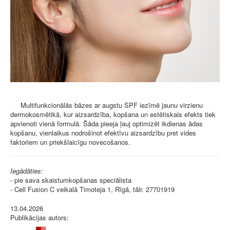
Multifunkcionālās bāzes ar augstu SPF iezīmē jaunu virzienu
dermokosmētikā, kur aizsardzība, kopšana un estētiskais efekts tiek
apvienoti vienā formulā. Šāda pieeja ļauj optimizēt ikdienas ādas
kopšanu, vienlaikus nodrošinot efektīvu aizsardzību pret vides
faktoriem un priekšlaicīgu novecošanos.
Iegādāties:
- pie sava skaistumkopšanas speciālista
- Cell Fusion C veikalā Timoteja 1, Rīgā, tālr. 27701919
13.04.2026
Publikācijas autors: