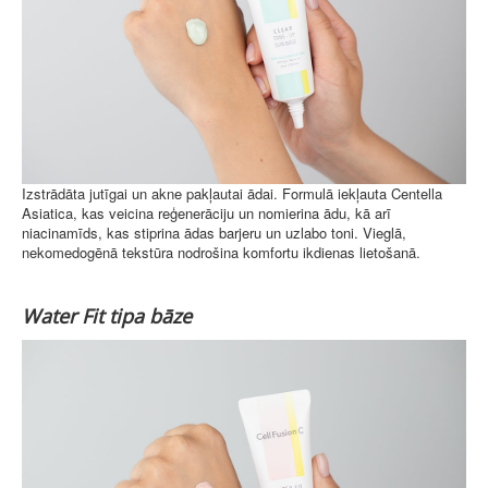
Izstrādāta jutīgai un akne pakļautai ādai. Formulā iekļauta Centella
Asiatica, kas veicina reģenerāciju un nomierina ādu, kā arī
niacinamīds, kas stiprina ādas barjeru un uzlabo toni. Vieglā,
nekomedogēnā tekstūra nodrošina komfortu ikdienas lietošanā.
Water Fit tipa bāze