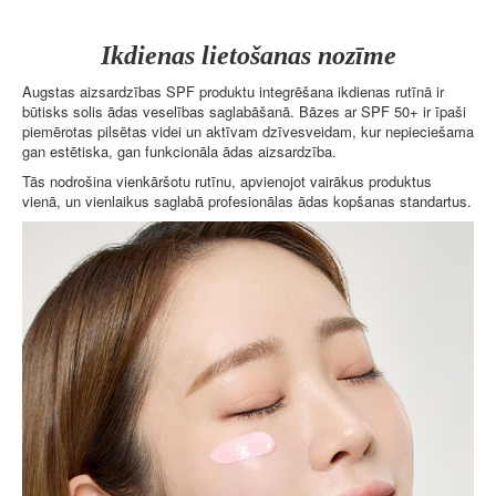
Ikdienas lietošanas nozīme
Augstas aizsardzības SPF produktu integrēšana ikdienas rutīnā ir
būtisks solis ādas veselības saglabāšanā. Bāzes ar SPF 50+ ir īpaši
piemērotas pilsētas videi un aktīvam dzīvesveidam, kur nepieciešama
gan estētiska, gan funkcionāla ādas aizsardzība.
Tās nodrošina vienkāršotu rutīnu, apvienojot vairākus produktus
vienā, un vienlaikus saglabā profesionālas ādas kopšanas standartus.