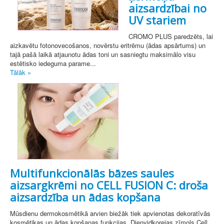
aizsardzībai no
UV stariem
CROMO PLUS paredzēts, lai
aizkavētu fotonovecošanos, novērstu eritrēmu (ādas apsārtums) un
tajā pašā laikā atjaunotu ādas toni un sasniegtu maksimālo visu
estētisko iedeguma parame...
Tālāk »
Multifunkcionālās bāzes saules
aizsargkrēmi no CELL FUSION C: droša
aizsardzība un ādas kopšana
Mūsdienu dermokosmētikā arvien biežāk tiek apvienotas dekoratīvās
kosmētikas un ādas kopšanas funkcijas. Dienvidkorejas zīmols Cell