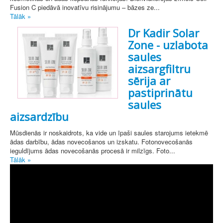
Fusion C piedāvā inovatīvu risinājumu – bāzes ze...
Tālāk »
Dr Kadir Solar
Zone - uzlabota
saules
aizsargfiltru
sērija ar
pastiprinātu
saules
aizsardzību
Mūsdienās ir noskaidrots, ka vide un īpaši saules starojums ietekmē
ādas darbību, ādas novecošanos un izskatu. Fotonovecošanās
ieguldījums ādas novecošanās procesā ir milzīgs. Foto...
Tālāk »