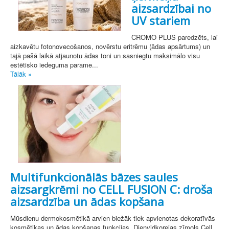
aizsardzībai no
UV stariem
CROMO PLUS paredzēts, lai
aizkavētu fotonovecošanos, novērstu eritrēmu (ādas apsārtums) un
tajā pašā laikā atjaunotu ādas toni un sasniegtu maksimālo visu
estētisko iedeguma parame...
Tālāk »
Multifunkcionālās bāzes saules
aizsargkrēmi no CELL FUSION C: droša
aizsardzība un ādas kopšana
Mūsdienu dermokosmētikā arvien biežāk tiek apvienotas dekoratīvās
kosmētikas un ādas kopšanas funkcijas. Dienvidkorejas zīmols Cell