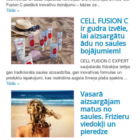
Fusion C piedāvā inovatīvu risinājumu – bāzes ze...
Tālāk »
CELL FUSION C
ir gudra izvēle,
lai aizsargātu
ādu no saules
bojājumiem!
CELL FUSION C EXPERT
sauļošanās līdzekļos ietilps
gan tradicionāla saules aizsardzība, gan inovatīvas formulas un
produktu iepakojumi, kas nodrošina augsta līmeņa plaša spektra ...
Tālāk »
Vasarā
aizsargājam
matus no
saules. Frizieru
viedokļi un
pieredze