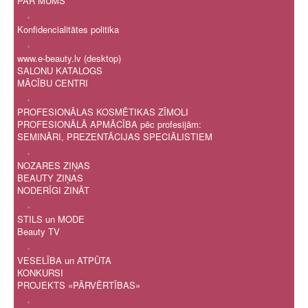
PAR MUMS
.
Konfidencialitātes politika
.
www.e-beauty.lv (desktop)
SALONU KATALOGS
MĀCĪBU CENTRI
.
PROFESIONĀLAS KOSMĒTIKAS ZĪMOLI
PROFESIONĀLĀ APMĀCĪBA pēc profesijām:
SEMINĀRI, PREZENTĀCIJAS SPECIĀLISTIEM
.
NOZARES ZIŅAS
BEAUTY ZIŅAS
NODERĪGI ZINĀT
.
STILS un MODE
Beauty TV
.
VESELĪBA un ATPŪTA
KONKURSI
PROJEKTS «PĀRVĒRTĪBAS»
.