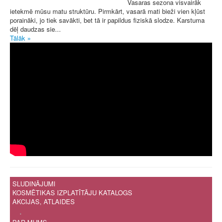
Vasaras sezona visvairāk
ietekmē mūsu matu struktūru. Pirmkārt, vasarā mati bieži vien kļūst
poraināki, jo tiek savākti, bet tā ir papildus fiziskā slodze. Karstuma
dēļ daudzas sie...
Tālāk »
SLUDINĀJUMI
KOSMĒTIKAS IZPLATĪTĀJU KATALOGS
AKCIJAS, ATLAIDES
.