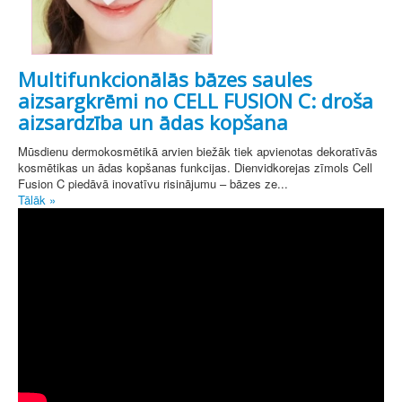
Multifunkcionālās bāzes saules
aizsargkrēmi no CELL FUSION C: droša
aizsardzība un ādas kopšana
Mūsdienu dermokosmētikā arvien biežāk tiek apvienotas dekoratīvās
kosmētikas un ādas kopšanas funkcijas. Dienvidkorejas zīmols Cell
Fusion C piedāvā inovatīvu risinājumu – bāzes ze...
Tālāk »