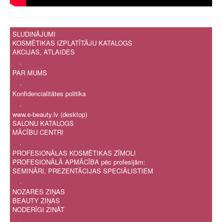
SLUDINĀJUMI
KOSMĒTIKAS IZPLATĪTĀJU KATALOGS
AKCIJAS, ATLAIDES
.
PAR MUMS
.
Konfidencialitātes politika
.
www.e-beauty.lv (desktop)
SALONU KATALOGS
MĀCĪBU CENTRI
.
PROFESIONĀLAS KOSMĒTIKAS ZĪMOLI
PROFESIONĀLĀ APMĀCĪBA pēc profesijām:
SEMINĀRI, PREZENTĀCIJAS SPECIĀLISTIEM
.
NOZARES ZIŅAS
BEAUTY ZIŅAS
NODERĪGI ZINĀT
.