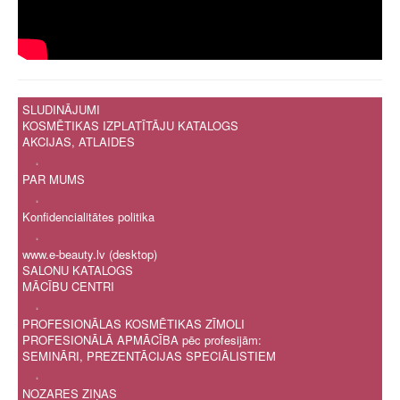
SLUDINĀJUMI
KOSMĒTIKAS IZPLATĪTĀJU KATALOGS
AKCIJAS, ATLAIDES
.
PAR MUMS
.
Konfidencialitātes politika
.
www.e-beauty.lv (desktop)
SALONU KATALOGS
MĀCĪBU CENTRI
.
PROFESIONĀLAS KOSMĒTIKAS ZĪMOLI
PROFESIONĀLĀ APMĀCĪBA pēc profesijām:
SEMINĀRI, PREZENTĀCIJAS SPECIĀLISTIEM
.
NOZARES ZIŅAS