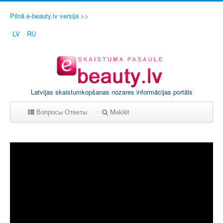
Pilnā e-beauty.lv versija >>
LV
RU
Latvijas skaistumkopšanas nozares informācijas portāls
Вопросы Ответы
Meklēt
A
B
C
D
E
F
G
H
I
J
K
L
M
N
O
P
Q
R
S
T
U
V
W
X
Y
Z
0-9