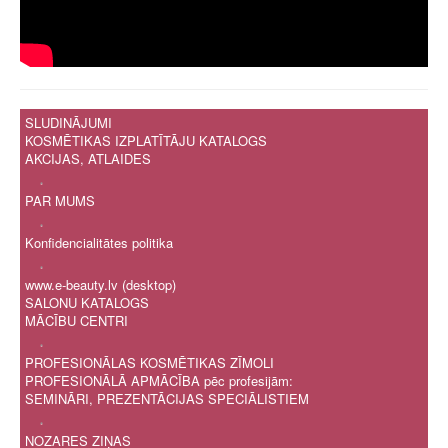
SLUDINĀJUMI
KOSMĒTIKAS IZPLATĪTĀJU KATALOGS
AKCIJAS, ATLAIDES
.
PAR MUMS
.
Konfidencialitātes politika
.
www.e-beauty.lv (desktop)
SALONU KATALOGS
MĀCĪBU CENTRI
.
PROFESIONĀLAS KOSMĒTIKAS ZĪMOLI
PROFESIONĀLĀ APMĀCĪBA pēc profesijām:
SEMINĀRI, PREZENTĀCIJAS SPECIĀLISTIEM
.
NOZARES ZIŅAS