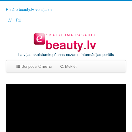
Pilnā e-beauty.lv versija >>
LV
RU
Latvijas skaistumkopšanas nozares informācijas portāls
Вопросы Ответы
Meklēt
A
B
C
D
E
F
G
H
I
J
K
L
M
N
O
P
Q
R
S
T
U
V
W
X
Y
Z
0-9