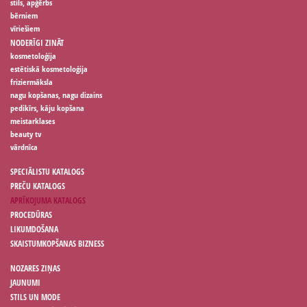
stils, apģērbs
bērniem
vīriešiem
NODERĪGI ZINĀT
kosmetoloģija
estētiskā kosmetoloģija
friziermāksla
nagu kopšanas, nagu dizains
pedikīrs, kāju kopšana
meistarklases
beauty tv
vārdnīca
SPECIĀLISTU KATALOGS
PREČU KATALOGS
APRĪKOJUMA KATALOGS
PROCEDŪRAS
LIKUMDOŠANA
SKAISTUMKOPŠANAS BIZNESS
NOZARES ZIŅAS
JAUNUMI
STILS UN MODE