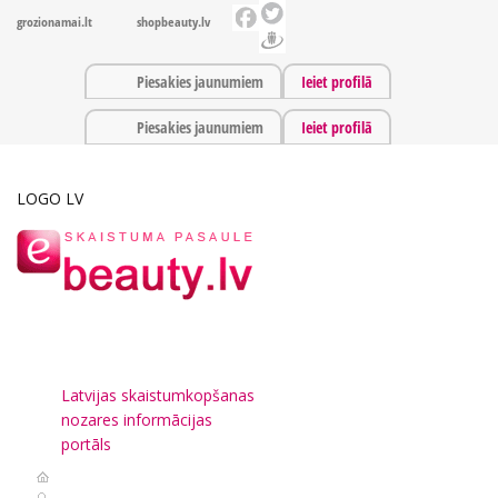
grozionamai.lt
shopbeauty.lv
Piesakies jaunumiem
Ieiet profilā
Piesakies jaunumiem
Ieiet profilā
LOGO LV
Latvijas skaistumkopšanas
nozares informācijas
portāls