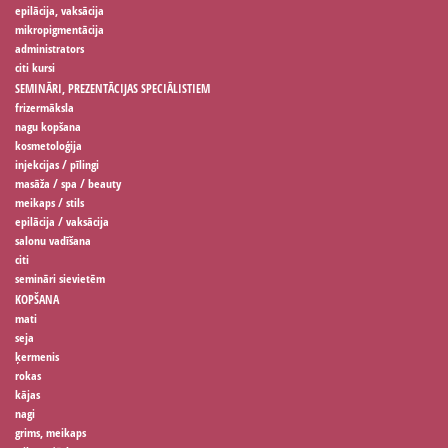
epilācija, vaksācija
mikropigmentācija
administrators
citi kursi
SEMINĀRI, PREZENTĀCIJAS SPECIĀLISTIEM
frizermāksla
nagu kopšana
kosmetoloģija
injekcijas / pīlingi
masāža / spa / beauty
meikaps / stils
epilācija / vaksācija
salonu vadīšana
citi
semināri sievietēm
KOPŠANA
mati
seja
ķermenis
rokas
kājas
nagi
grims, meikaps