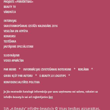
PROJEKTS «PĀRVĒRTĪBAS»
BEAUTY TV
VĀRDNĪCA
INTERVIJAS
SKAISTUMKOPŠANAS IZSTĀŽU KALENDĀRS 2016
VESELĪBA UN ATPŪTA
KONKURSI
TESTĒŠANA
JAUTĀJUMS SPECIĀLISTAM
SLUDINĀJUMI
VIDEO APMĀCĪBA
PAR MUMS
INFORMĀCIJAS IZVIETOŠANAS NOTEIKUMI
REKLĀMA
GRIBU KĻŪT PAR AUTORU
E-BEAUTY.LV LOGOTIPS
KONFIDENCIALITĀTES POLITIKA
Ja Jūs neatradāt katalogā informāciju par savu uzņēmumu vai salonu, rakstiet uz
vai arī reģistrējaties
šiet
SIA „e.Beauty”
info@e-beauty.lv
© Visas tiesības aizsargātas,