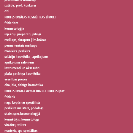
izstāde, prof. konkurss
citi
PROFESIONĀLAS KOSMĒTIKAS ZĪMOLI
frizieriem
kosmetoloģija
injekciju preparāti, pīlingi
meikaps, skropstu ķīm.krāsas
permanentais meikaps
manikīrs, pedikīrs
solāriju kosmētika, aprīkojums
aprīkojums saloniem
instrumenti un aksesuāri
plaša patēriņa kosmētika
veselības preces
eko, bio, dabīga kosmētika
PROFESIONĀLĀ APMĀCĪBA PĒC PROFESIJĀM:
frizieris
nagu kopšanas speciālists
pedikīra meistars, podologs
skaist.spec.kosmetoloģijā
kosmētiķis, kosmetologs
vizāžists, stilists
masieris, spa speciālists