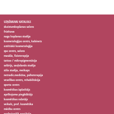
UZŅĒMUMU KATALOGS
skaistumkopšanas salons
frizētava
nagu kopšanas studija
kosmetoloģijas centrs, kabinets
estētiskā kosmetoloģija
spa centrs, salons
masāža, fizioterapija
tattoo / mikropigmentācija
solārijs, sauļošanās studija
stila studija, meikaps
netradic.medicīna, psihoterapija
veselības centrs, rehabilitācija
sporta centrs
kosmētikas izplatītājs
aprīkojuma piegādātājs
kosmētikas ražotājs
veikals, prof. kosmētika
mācību centrs
profesionālā asociācija