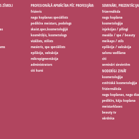
S ZĪMOLI
PROFESIONĀLĀ APMĀCĪBA PĒC PROFESIJĀM:
SEMINĀRI, PREZENTĀCIJA
frizieris
frizermāksla
nagu kopšanas speciālists
nagu kopšana
pedikīra meistars, podologs
kosmetoloģija
as
skaist.spec.kosmetoloģijā
injekcijas / pīlingi
kosmētiķis, kosmetologs
masāža / spa / beauty
vizāžists, stilists
meikaps / stils
jums
masieris, spa speciālists
epilācija / vaksācija
epilācija, vaksācija
salonu vadīšana
mikropigmentācija
citi
administrators
semināri sievietēm
citi kursi
NODERĪGI ZINĀT
kosmetoloģija
estētiskā kosmetoloģija
friziermāksla
nagu kopšanas, nagu diz
pedikīrs, kāju kopšana
meistarklases
beauty tv
vārdnīca