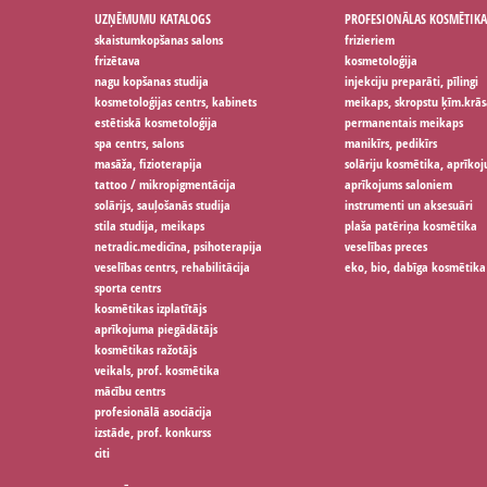
UZŅĒMUMU KATALOGS
PROFESIONĀLAS KOSMĒTIKA
skaistumkopšanas salons
frizieriem
frizētava
kosmetoloģija
nagu kopšanas studija
injekciju preparāti, pīlingi
kosmetoloģijas centrs, kabinets
meikaps, skropstu ķīm.krās
estētiskā kosmetoloģija
permanentais meikaps
spa centrs, salons
manikīrs, pedikīrs
masāža, fizioterapija
solāriju kosmētika, aprīko
tattoo / mikropigmentācija
aprīkojums saloniem
solārijs, sauļošanās studija
instrumenti un aksesuāri
stila studija, meikaps
plaša patēriņa kosmētika
netradic.medicīna, psihoterapija
veselības preces
veselības centrs, rehabilitācija
eko, bio, dabīga kosmētika
sporta centrs
kosmētikas izplatītājs
aprīkojuma piegādātājs
kosmētikas ražotājs
veikals, prof. kosmētika
mācību centrs
profesionālā asociācija
izstāde, prof. konkurss
citi