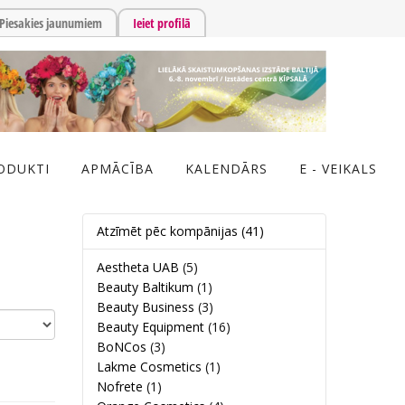
Piesakies jaunumiem
Ieiet profilā
ODUKTI
APMĀCĪBA
KALENDĀRS
E - VEIKALS
Atzīmēt pēc kompānijas
(41)
Aestheta UAB
(5)
Beauty Baltikum
(1)
Beauty Business
(3)
Beauty Equipment
(16)
BoNCos
(3)
Lakme Cosmetics
(1)
Nofrete
(1)