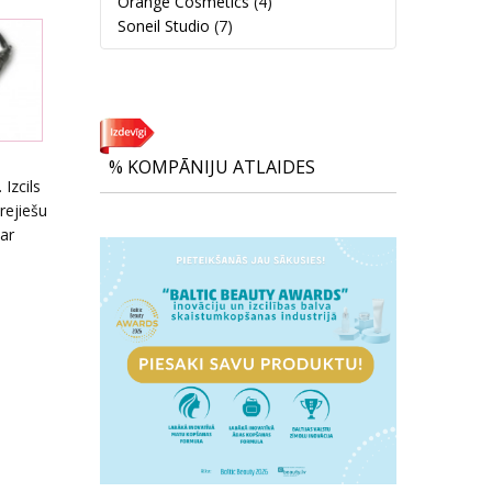
Orange Cosmetics
(4)
Soneil Studio
(7)
% KOMPĀNIJU ATLAIDES
 Izcils
rejiešu
ar