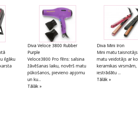
Diva Veloce 3800 Rubber
Diva Mini Iron
otā
Purple
Mini matu taisnotājs.
u ilgāku
Veloce3800 Pro fēns: saīsina
matu veidotājs ar ko
 karsta
žāvēšanas laiku, novērš matu
keramikas virsmām, 
pūkošanos, pievieno apjomu
iestrādātu ...
un ku...
Tālāk »
Tālāk »