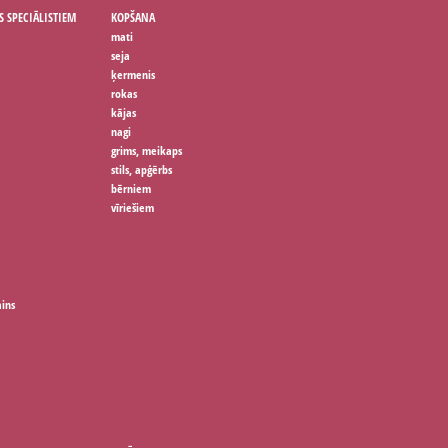
S SPECIĀLISTIEM
KOPŠANA
mati
seja
ķermenis
rokas
kājas
nagi
grims, meikaps
stils, apģērbs
bērniem
vīriešiem
ains