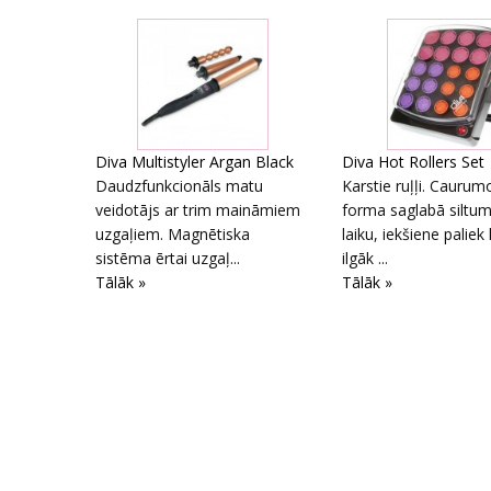
Diva Multistyler Argan Black
Diva Hot Rollers Set
Daudzfunkcionāls matu
Karstie ruļļi. Caurum
veidotājs ar trim maināmiem
forma saglabā siltum
uzgaļiem. Magnētiska
laiku, iekšiene paliek
sistēma ērtai uzgaļ...
ilgāk ...
Tālāk »
Tālāk »