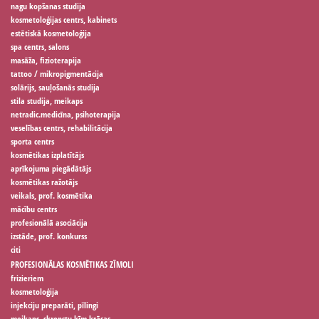
nagu kopšanas studija
kosmetoloģijas centrs, kabinets
estētiskā kosmetoloģija
spa centrs, salons
masāža, fizioterapija
tattoo / mikropigmentācija
solārijs, sauļošanās studija
stila studija, meikaps
netradic.medicīna, psihoterapija
veselības centrs, rehabilitācija
sporta centrs
kosmētikas izplatītājs
aprīkojuma piegādātājs
kosmētikas ražotājs
veikals, prof. kosmētika
mācību centrs
profesionālā asociācija
izstāde, prof. konkurss
citi
PROFESIONĀLAS KOSMĒTIKAS ZĪMOLI
frizieriem
kosmetoloģija
injekciju preparāti, pīlingi
meikaps, skropstu ķīm.krāsas