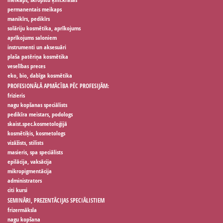
permanentais meikaps
manikīrs, pedikīrs
solāriju kosmētika, aprīkojums
aprīkojums saloniem
instrumenti un aksesuāri
plaša patēriņa kosmētika
veselības preces
eko, bio, dabīga kosmētika
PROFESIONĀLĀ APMĀCĪBA PĒC PROFESIJĀM:
frizieris
nagu kopšanas speciālists
pedikīra meistars, podologs
skaist.spec.kosmetoloģijā
kosmētiķis, kosmetologs
vizāžists, stilists
masieris, spa speciālists
epilācija, vaksācija
mikropigmentācija
administrators
citi kursi
SEMINĀRI, PREZENTĀCIJAS SPECIĀLISTIEM
frizermāksla
nagu kopšana