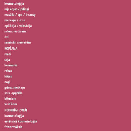
kosmetoloģija
injekcijas / pīlingi
masāža / spa / beauty
meikaps / stils
epilācija / vaksācija
salonu vadīšana
citi
semināri sievietēm
KOPŠANA
mati
seja
ķermenis
rokas
kājas
nagi
grims, meikaps
stils, apģērbs
bērniem
vīriešiem
NODERĪGI ZINĀT
kosmetoloģija
estētiskā kosmetoloģija
friziermāksla