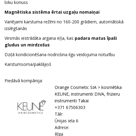
loku konuss
Magnētiska sistēma ērtai uzgaļu nomaiņai
Variējami karstuma režīmi no 160-200 grādiem, automātiskā
izslēgšanās
Virsmās iestrādāta argana eļļa, kas
padara matus īpaši
gludus un mirdzošus
Dziļā kondicionēšana nodrošina ilgu veidojuma noturību
Karstumsoma/paklājiņš
Piedāvā kompānija:
Orange Cosmetic SIA > kosmētika
KEUNE, instrumenti DIVA, frizieru
instrumenti Takai
+371 67506303
Tālr:
Ūnijas iela 6
Adrese:
Rīga