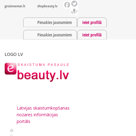
grozionamai.lt
shopbeauty.lv
Piesakies jaunumiem
Ieiet profilā
Piesakies jaunumiem
Ieiet profilā
LOGO LV
Latvijas skaistumkopšanas
nozares informācijas
portāls