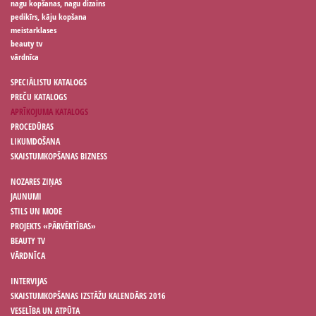
nagu kopšanas, nagu dizains
pedikīrs, kāju kopšana
meistarklases
beauty tv
vārdnīca
SPECIĀLISTU KATALOGS
PREČU KATALOGS
APRĪKOJUMA KATALOGS
PROCEDŪRAS
LIKUMDOŠANA
SKAISTUMKOPŠANAS BIZNESS
NOZARES ZIŅAS
JAUNUMI
STILS UN MODE
PROJEKTS «PĀRVĒRTĪBAS»
BEAUTY TV
VĀRDNĪCA
INTERVIJAS
SKAISTUMKOPŠANAS IZSTĀŽU KALENDĀRS 2016
VESELĪBA UN ATPŪTA