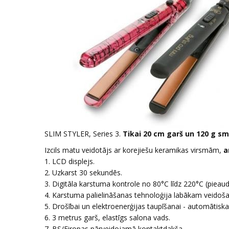
SLIM STYLER, Series 3.
Tikai 20 cm garš un 120 g s
Izcils matu veidotājs ar korejiešu keramikas virsmām,
a
1. LCD displejs.
2. Uzkarst 30 sekundēs.
3. Digitāla karstuma kontrole no 80°C līdz 220°C (piea
4. Karstuma palielināšanas tehnoloģija labākam veidoš
5. Drošībai un elektroenerģijas taupīšanai - automātiska
6. 3 metrus garš, elastīgs salona vads.
7. BS/Eiropas pārveidojamā kontaktdakša.