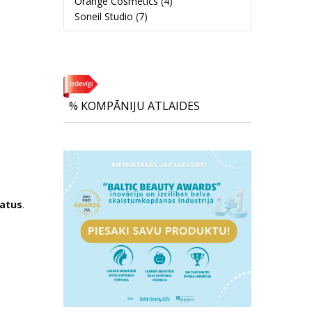
Orange Cosmetics
(4)
Soneil Studio
(7)
% KOMPĀNIJU ATLAIDES
matus
.