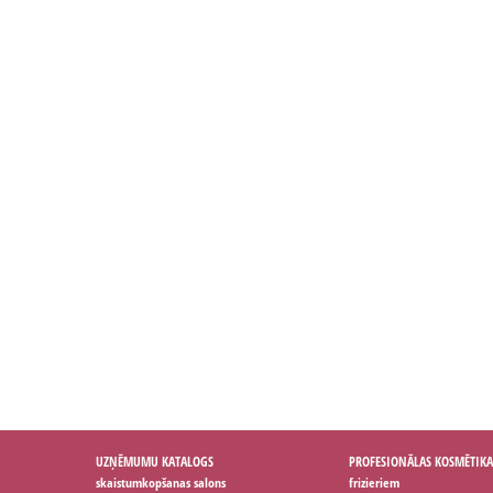
UZŅĒMUMU KATALOGS
PROFESIONĀLAS KOSMĒTIKA
skaistumkopšanas salons
frizieriem