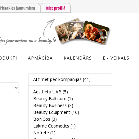
Piesakies jaunumiem
Ieiet profilā
ODUKTI
APMĀCĪBA
KALENDĀRS
E - VEIKALS
Atzīmēt pēc kompānijas
(41)
Aestheta UAB
(5)
Beauty Baltikum
(1)
Beauty Business
(3)
Beauty Equipment
(16)
BoNCos
(3)
Lakme Cosmetics
(1)
Nofrete
(1)