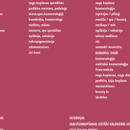
nagu kopšanas speciālists
nagu kopšana
pedikīra meistars, podologs
kosmetoloģija
as
skaist.spec.kosmetoloģijā
injekcijas / pīlingi
kosmētiķis, kosmetologs
masāža / spa / beauty
vizāžists, stilists
meikaps / stils
jums
masieris, spa speciālists
epilācija / vaksācija
epilācija, vaksācija
salonu vadīšana
mikropigmentācija
citi
administrators
semināri sievietēm
citi kursi
NODERĪGI ZINĀT
kosmetoloģija
estētiskā kosmetoloģija
friziermāksla
nagu kopšanas, nagu diz
pedikīrs, kāju kopšana
meistarklases
beauty tv
vārdnīca
ŅAS
INTERVIJAS
SKAISTUMKOPŠANAS IZSTĀŽU KALENDĀRS 20