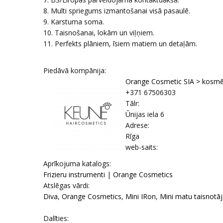
8. Multi spriegums izmantošanai visā pasaulē.
9. Karstuma soma.
10. Taisnošanai, lokām un viļņiem.
11. Perfekts plāniem, īsiem matiem un detaļām.
Piedāvā kompānija:
Orange Cosmetic SIA > kosmēti
+371 67506303
Tālr:
Ūnijas iela 6
Adrese:
Rīga
web-saits:
Aprīkojuma katalogs:
Frizieru instrumenti
|
Orange Cosmetics
Atslēgas vārdi:
Diva
,
Orange Cosmetics
,
Mini IRon
,
Mini matu taisnotāj
Dalīties: