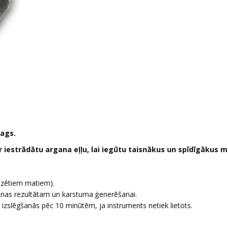
mags.
r iestrādātu argana eļļu, lai iegūtu taisnākus un spīdīgākus 
udzētiem matiem).
anas rezultātam un karstuma ģenerēšanai.
 izslēgšanās pēc 10 minūtēm, ja instruments netiek lietots.