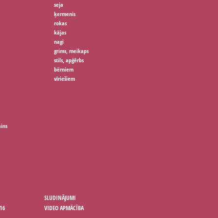
seja
ķermenis
rokas
kājas
nagi
grims, meikaps
stils, apģērbs
bērniem
vīriešiem
ains
SLUDINĀJUMI
16
VIDEO APMĀCĪBA