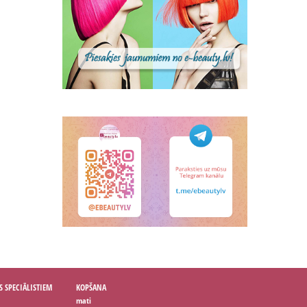
S SPECIĀLISTIEM
KOPŠANA
mati