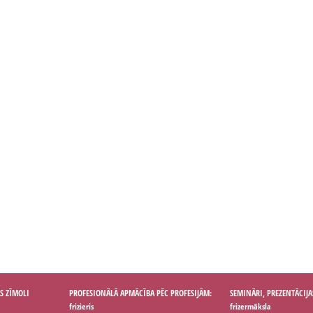
S ZĪMOLI
PROFESIONĀLĀ APMĀCĪBA PĒC PROFESIJĀM:
SEMINĀRI, PREZENTĀCIJA
frizieris
frizermāksla