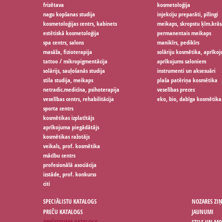
frizētava
kosmetoloģija
nagu kopšanas studija
injekciju preparāti, pīlingi
kosmetoloģijas centrs, kabinets
meikaps, skropstu ķīm.krās
estētiskā kosmetoloģija
permanentais meikaps
spa centrs, salons
manikīrs, pedikīrs
masāža, fizioterapija
solāriju kosmētika, aprīko
tattoo / mikropigmentācija
aprīkojums saloniem
solārijs, sauļošanās studija
instrumenti un aksesuāri
stila studija, meikaps
plaša patēriņa kosmētika
netradic.medicīna, psihoterapija
veselības preces
veselības centrs, rehabilitācija
eko, bio, dabīga kosmētika
sporta centrs
kosmētikas izplatītājs
aprīkojuma piegādātājs
kosmētikas ražotājs
veikals, prof. kosmētika
mācību centrs
profesionālā asociācija
izstāde, prof. konkurss
citi
SPECIĀLISTU KATALOGS
NOZARES ZI
PREČU KATALOGS
JAUNUMI