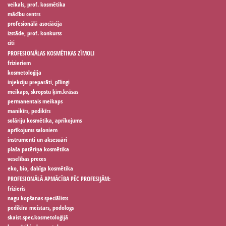
veikals, prof. kosmētika
mācību centrs
profesionālā asociācija
izstāde, prof. konkurss
citi
PROFESIONĀLAS KOSMĒTIKAS ZĪMOLI
frizieriem
kosmetoloģija
injekciju preparāti, pīlingi
meikaps, skropstu ķīm.krāsas
permanentais meikaps
manikīrs, pedikīrs
solāriju kosmētika, aprīkojums
aprīkojums saloniem
instrumenti un aksesuāri
plaša patēriņa kosmētika
veselības preces
eko, bio, dabīga kosmētika
PROFESIONĀLĀ APMĀCĪBA PĒC PROFESIJĀM:
frizieris
nagu kopšanas speciālists
pedikīra meistars, podologs
skaist.spec.kosmetoloģijā