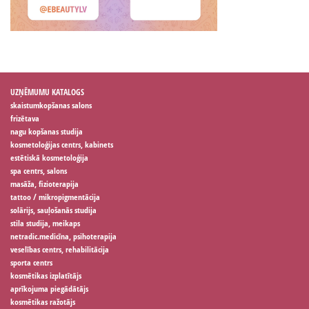
UZŅĒMUMU KATALOGS
skaistumkopšanas salons
frizētava
nagu kopšanas studija
kosmetoloģijas centrs, kabinets
estētiskā kosmetoloģija
spa centrs, salons
masāža, fizioterapija
tattoo / mikropigmentācija
solārijs, sauļošanās studija
stila studija, meikaps
netradic.medicīna, psihoterapija
veselības centrs, rehabilitācija
sporta centrs
kosmētikas izplatītājs
aprīkojuma piegādātājs
kosmētikas ražotājs