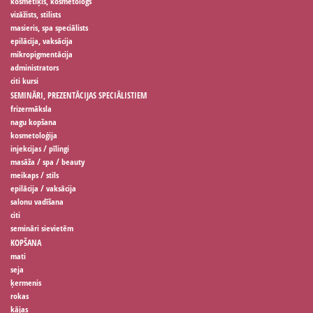
kosmētiķis, kosmetologs
vizāžists, stilists
masieris, spa speciālists
epilācija, vaksācija
mikropigmentācija
administrators
citi kursi
SEMINĀRI, PREZENTĀCIJAS SPECIĀLISTIEM
frizermāksla
nagu kopšana
kosmetoloģija
injekcijas / pīlingi
masāža / spa / beauty
meikaps / stils
epilācija / vaksācija
salonu vadīšana
citi
semināri sievietēm
KOPŠANA
mati
seja
ķermenis
rokas
kājas