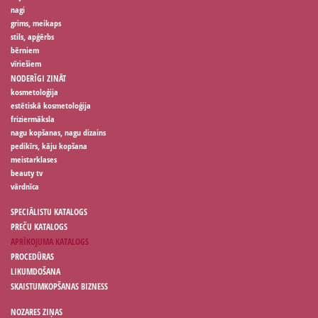
nagi
grims, meikaps
stils, apģērbs
bērniem
vīriešiem
NODERĪGI ZINĀT
kosmetoloģija
estētiskā kosmetoloģija
friziermāksla
nagu kopšanas, nagu dizains
pedikīrs, kāju kopšana
meistarklases
beauty tv
vārdnīca
SPECIĀLISTU KATALOGS
PREČU KATALOGS
APRĪKOJUMA KATALOGS
PROCEDŪRAS
LIKUMDOŠANA
SKAISTUMKOPŠANAS BIZNESS
NOZARES ZIŅAS