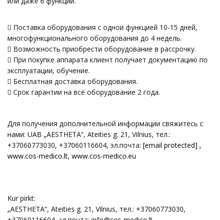
или даже 6 функций.
 Поставка оборудования с однои функцией 10-15 дней,
многофункционального оборудования до 4 недель.
 Возможность приобрести оборудование в рассрочку.
 При покупке аппарата клиент получает документацию по
эксплуатации, обучение.
 Бесплатная доставка оборудования.
 Срок гарантии на всё оборудование 2 года.
Для получения дополнительной информации свяжитесь с
нами: UAB „AESTHETA“, Ateities g. 21, Vilnius, тел.:
+37060773030, +37060116604, эл.почтa:
[email protected]
,
www.cos-medico.lt,
www.cos-medico.eu
Kur pirkt:
„AESTHETA“, Ateities g. 21, Vilnius, тел.: +37060773030,
+37060116604, эл.почтa:
info@cos-medico.lt