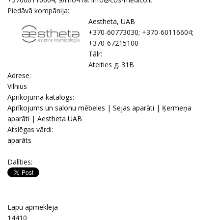
Piedāvā kompānija:
Aestheta, UAB
+370-60773030; +370-60116604;
+370-67215100
Tālr:
Ateities g. 31B
Adrese:
Vilnius
Aprīkojuma katalogs:
Aprīkojums un salonu mēbeles
|
Sejas aparāti
|
Ķermeņa
aparāti
|
Aestheta UAB
Atslēgas vārdi:
aparāts
Dalīties:
Lapu apmeklēja
14410