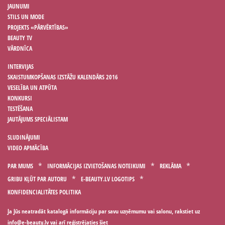
JAUNUMI
STILS UN MODE
PROJEKTS «PĀRVĒRTĪBAS»
BEAUTY TV
VĀRDNĪCA
INTERVIJAS
SKAISTUMKOPŠANAS IZSTĀŽU KALENDĀRS 2016
VESELĪBA UN ATPŪTA
KONKURSI
TESTĒŠANA
JAUTĀJUMS SPECIĀLISTAM
SLUDINĀJUMI
VIDEO APMĀCĪBA
PAR MUMS
INFORMĀCIJAS IZVIETOŠANAS NOTEIKUMI
REKLĀMA
GRIBU KĻŪT PAR AUTORU
E-BEAUTY.LV LOGOTIPS
KONFIDENCIALITĀTES POLITIKA
Ja Jūs neatradāt katalogā informāciju par savu uzņēmumu vai salonu, rakstiet uz
vai arī reģistrējaties
šiet