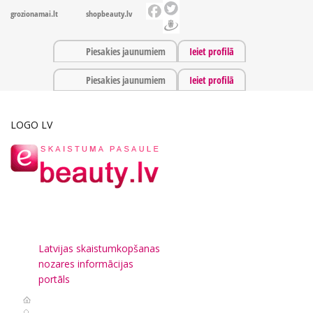
grozionamai.lt
shopbeauty.lv
Piesakies jaunumiem
Ieiet profilā
Piesakies jaunumiem
Ieiet profilā
LOGO LV
Latvijas skaistumkopšanas
nozares informācijas
portāls