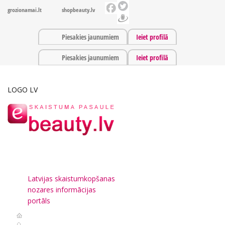
grozionamai.lt
shopbeauty.lv
Piesakies jaunumiem
Ieiet profilā
Piesakies jaunumiem
Ieiet profilā
LOGO LV
Latvijas skaistumkopšanas
nozares informācijas
portāls