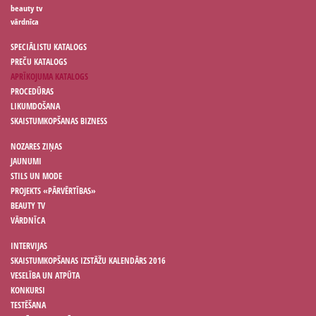
beauty tv
vārdnīca
SPECIĀLISTU KATALOGS
PREČU KATALOGS
APRĪKOJUMA KATALOGS
PROCEDŪRAS
LIKUMDOŠANA
SKAISTUMKOPŠANAS BIZNESS
NOZARES ZIŅAS
JAUNUMI
STILS UN MODE
PROJEKTS «PĀRVĒRTĪBAS»
BEAUTY TV
VĀRDNĪCA
INTERVIJAS
SKAISTUMKOPŠANAS IZSTĀŽU KALENDĀRS 2016
VESELĪBA UN ATPŪTA
KONKURSI
TESTĒŠANA