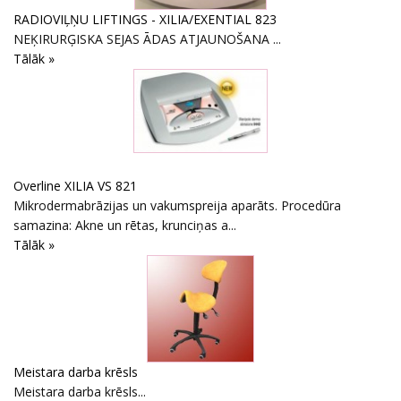
RADIOVIĻŅU LIFTINGS - XILIA/EXENTIAL 823
NEĶIRURĢISKA SEJAS ĀDAS ATJAUNOŠANA ...
Tālāk »
Overline XILIA VS 821
Mikrodermabrāzijas un vakumspreija aparāts. Procedūra
samazina: Akne un rētas, krunciņas a...
Tālāk »
Meistara darba krēsls
Meistara darba krēsls...