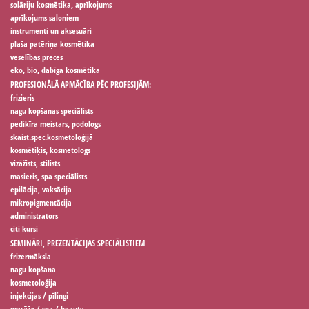
solāriju kosmētika, aprīkojums
aprīkojums saloniem
instrumenti un aksesuāri
plaša patēriņa kosmētika
veselības preces
eko, bio, dabīga kosmētika
PROFESIONĀLĀ APMĀCĪBA PĒC PROFESIJĀM:
frizieris
nagu kopšanas speciālists
pedikīra meistars, podologs
skaist.spec.kosmetoloģijā
kosmētiķis, kosmetologs
vizāžists, stilists
masieris, spa speciālists
epilācija, vaksācija
mikropigmentācija
administrators
citi kursi
SEMINĀRI, PREZENTĀCIJAS SPECIĀLISTIEM
frizermāksla
nagu kopšana
kosmetoloģija
injekcijas / pīlingi
masāža / spa / beauty