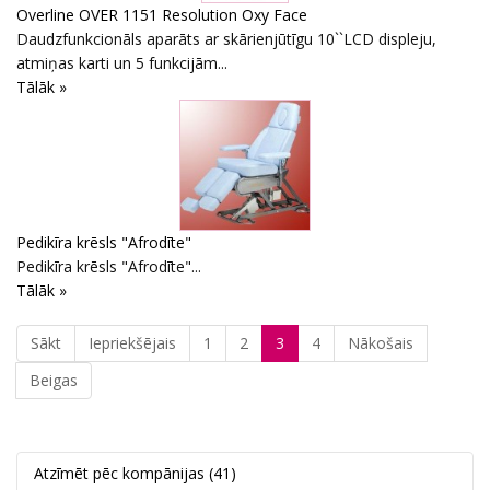
Overline OVER 1151 Resolution Oxy Face
Daudzfunkcionāls aparāts ar skārienjūtīgu 10``LCD displeju,
atmiņas karti un 5 funkcijām...
Tālāk »
Pedikīra krēsls "Afrodīte"
Pedikīra krēsls "Afrodīte"...
Tālāk »
Sākt
Iepriekšējais
1
2
3
4
Nākošais
Beigas
Atzīmēt pēc kompānijas
(41)