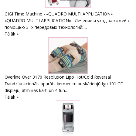
GIGI Time Machine - «QUADRO MULTI APPLICATION»
«QUADRO MULTI APPLICATION» - Лечение и уход за кожей с
помощью 3 -х передовых технологий: ...
Tālāk »
Overline Over 3170 Resolution Lipo Hot/Cold Reversal
Daudzfunkcionāls aparāts ķermenim ar skārienjūtīgu 10`LCD
displeju, atmiņas karti un 4 fun...
Tālāk »