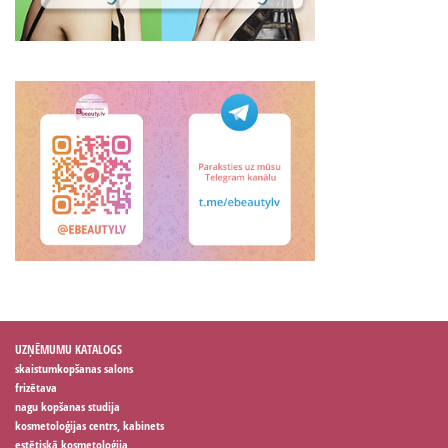
UZŅĒMUMU KATALOGS
skaistumkopšanas salons
frizētava
nagu kopšanas studija
kosmetoloģijas centrs, kabinets
estētiskā kosmetoloģija