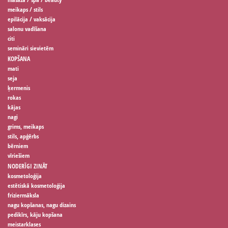
meikaps / stils
epilācija / vaksācija
salonu vadīšana
citi
semināri sievietēm
KOPŠANA
mati
seja
ķermenis
rokas
kājas
nagi
grims, meikaps
stils, apģērbs
bērniem
vīriešiem
NODERĪGI ZINĀT
kosmetoloģija
estētiskā kosmetoloģija
friziermāksla
nagu kopšanas, nagu dizains
pedikīrs, kāju kopšana
meistarklases