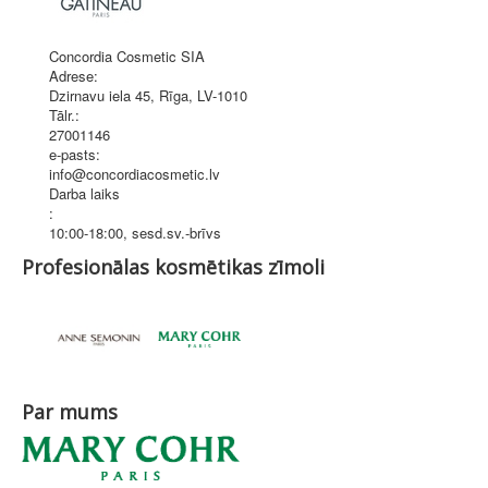
Concordia Cosmetic SIA
Adrese:
Dzirnavu iela 45
,
Rīga
, LV-1010
Tālr.:
27001146
e-pasts:
info@concordiacosmetic.lv
Darba laiks
:
10:00-18:00, sesd.sv.-brīvs
Profesionālas kosmētikas zīmoli
Par mums