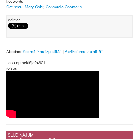
keywords
Gatineau
,
Mary Cohr
,
Concordia Cosmetic
dalities
Atrodas:
Kosmētikas izplatītāji
|
Aprīkojuma izplatītāji
Lapu apmeklēja
24621
reizes
SLUDINĀJUMI