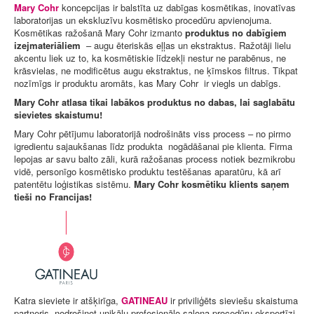
Mary Cohr
koncepcijas ir balstīta uz dabīgas kosmētikas, inovatīvas
laboratorijas un ekskluzīvu kosmētisko procedūru apvienojuma.
Kosmētikas ražošanā Mary Cohr izmanto
produktus no dabīgiem
izejmateriāliem
– augu ēteriskās eļļas un ekstraktus. Ražotāji lielu
akcentu liek uz to, ka kosmētiskie līdzekļi nestur ne parabēnus, ne
krāsvielas, ne modificētus augu ekstraktus, ne ķīmskos filtrus. Tikpat
nozīmīgs ir produktu aromāts, kas Mary Cohr ir viegls un dabīgs.
Mary Cohr atlasa tikai labākos produktus no dabas, lai saglabātu
sievietes skaistumu!
Mary Cohr pētījumu laboratorijā nodrošināts viss process – no pirmo
igredientu sajaukšanas līdz produkta nogādāšanai pie klienta. Firma
lepojas ar savu balto zāli, kurā ražošanas process notiek bezmikrobu
vidē, personīgo kosmētisko produktu testēšanas aparatūru, kā arī
patentētu loģistikas sistēmu.
Mary Cohr kosmētiku klients saņem
tieši no Francijas!
Katra sieviete ir atšķirīga,
GATINEAU
ir priviliģēts sieviešu skaistuma
partneris, nodrošinot unikālu profesionālo salona procedūru ekspertīzi