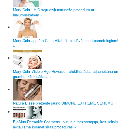
Mary Cohr I.H.C seju dziļi mitrinoša procedūra ar
hialuronskābēm »
Mary Cohr aparāta Catio Vital Lift piedāvājums kosmetologiem!
»
Mary Cohr Visible Age Reverse - efektīva ādas atjaunošana un
grumbu izlīdzināšana »
Natura Bisse prezentē jauno DIMOND EXTREME SERUMU »
BioSkin Dermolife Cosmetic - virtuālā mezoterapija, kas lieliski
iekļaujama kosmētiskās procedūrās »