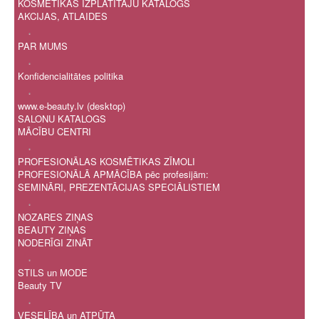
KOSMĒTIKAS IZPLATĪTĀJU KATALOGS
AKCIJAS, ATLAIDES
.
PAR MUMS
.
Konfidencialitātes politika
.
www.e-beauty.lv (desktop)
SALONU KATALOGS
MĀCĪBU CENTRI
.
PROFESIONĀLAS KOSMĒTIKAS ZĪMOLI
PROFESIONĀLĀ APMĀCĪBA pēc profesijām:
SEMINĀRI, PREZENTĀCIJAS SPECIĀLISTIEM
.
NOZARES ZIŅAS
BEAUTY ZIŅAS
NODERĪGI ZINĀT
.
STILS un MODE
Beauty TV
.
VESELĪBA un ATPŪTA