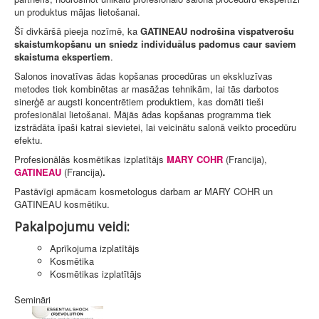
un produktus mājas lietošanai.
Šī divkāršā pieeja nozīmē, ka
GATINEAU nodrošina vispatverošu
skaistumkopšanu un sniedz individuālus padomus caur saviem
skaistuma ekspertiem
.
Salonos inovatīvas ādas kopšanas procedūras un ekskluzīvas
metodes tiek kombinētas ar masāžas tehnikām, lai tās darbotos
sinerģē ar augsti koncentrētiem produktiem, kas domāti tieši
profesionālai lietošanai. Mājās ādas kopšanas programma tiek
izstrādāta īpaši katrai sievietei, lai veicinātu salonā veikto procedūru
efektu.
Profesionālās kosmētikas izplatītājs
MARY COHR
(Francija),
GATINEAU
(Francija)
.
Pastāvīgi apmācam kosmetologus darbam ar MARY COHR un
GATINEAU kosmētiku.
Pakalpojumu veidi:
Aprīkojuma izplatītājs
Kosmētika
Kosmētikas izplatītājs
Semināri