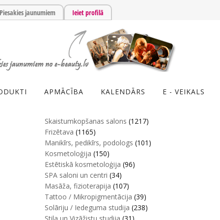
Piesakies jaunumiem
Ieiet profilā
ODUKTI
APMĀCĪBA
KALENDĀRS
E - VEIKALS
Skaistumkopšanas salons
(1217)
Frizētava
(1165)
Manikīrs, pedikīrs, podologs
(101)
Kosmetoloģija
(150)
Estētiskā kosmetoloģija
(96)
SPA saloni un centri
(34)
Masāža, fizioterapija
(107)
Tattoo / Mikropigmentācija
(39)
Solāriju / Iedeguma studija
(238)
Stila un Vizāžistu studija
(31)