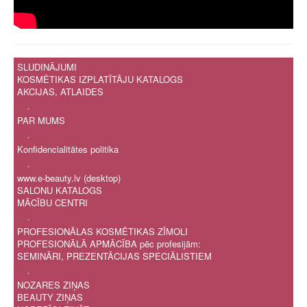
SLUDINĀJUMI
KOSMĒTIKAS IZPLATĪTĀJU KATALOGS
AKCIJAS, ATLAIDES
.
PAR MUMS
.
Konfidencialitātes politika
.
www.e-beauty.lv (desktop)
SALONU KATALOGS
MĀCĪBU CENTRI
.
PROFESIONĀLAS KOSMĒTIKAS ZĪMOLI
PROFESIONĀLĀ APMĀCĪBA pēc profesijām:
SEMINĀRI, PREZENTĀCIJAS SPECIĀLISTIEM
.
NOZARES ZIŅAS
BEAUTY ZIŅAS