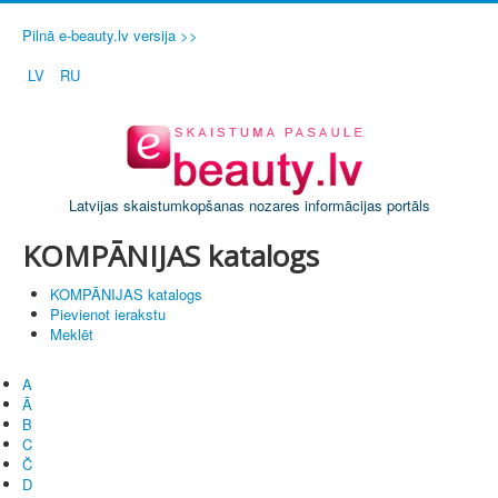
Pilnā e-beauty.lv versija >>
LV
RU
Latvijas skaistumkopšanas nozares informācijas portāls
KOMPĀNIJAS katalogs
KOMPĀNIJAS katalogs
Pievienot ierakstu
Meklēt
A
Ā
B
C
Č
D