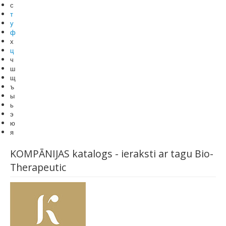
с
т
у
ф
х
ц
ч
ш
щ
ъ
ы
ь
э
ю
я
KOMPĀNIJAS katalogs - ieraksti ar tagu Bio-
Therapeutic