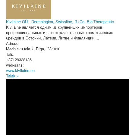
Kivilaine OÜ - Dermalogica, Swissline, R+Co, Bio-Therapeutic
Kivilaine является одним из крупнейших импортеров
профессиональных и высококачественных косметических
брендов в Эстонии, Латвии, Литве и Финляндии....
Adrese:
Mednieku iela 7
,
Rīga
, LV-1010
Tālr.:
+37129328136
web-saits:
www.kivilaine.ee
Tālāk »