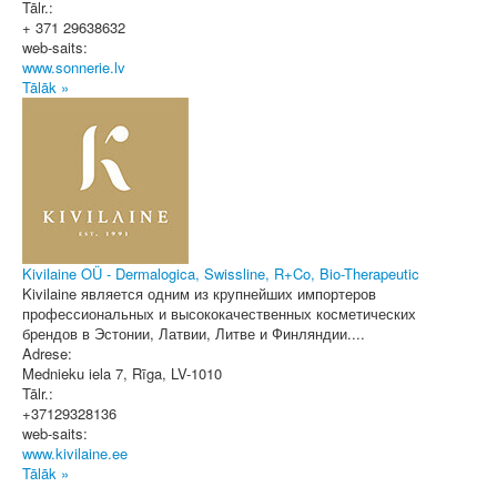
Tālr.:
+ 371 29638632
web-saits:
www.sonnerie.lv
Tālāk »
Kivilaine OÜ - Dermalogica, Swissline, R+Co, Bio-Therapeutic
Kivilaine является одним из крупнейших импортеров
профессиональных и высококачественных косметических
брендов в Эстонии, Латвии, Литве и Финляндии....
Adrese:
Mednieku iela 7
,
Rīga
, LV-1010
Tālr.:
+37129328136
web-saits:
www.kivilaine.ee
Tālāk »