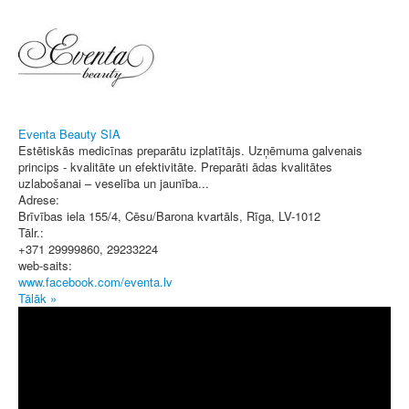
Eventa Beauty SIA
Estētiskās medicīnas preparātu izplatītājs. Uzņēmuma galvenais
princips - kvalitāte un efektivitāte. Preparāti ādas kvalitātes
uzlabošanai – veselība un jaunība...
Adrese:
Brīvības iela 155/4, Cēsu/Barona kvartāls
,
Rīga
, LV-1012
Tālr.:
+371 29999860, 29233224
web-saits:
www.facebook.com/eventa.lv
Tālāk »