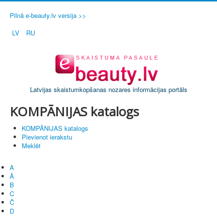
Pilnā e-beauty.lv versija >>
LV
RU
Latvijas skaistumkopšanas nozares informācijas portāls
KOMPĀNIJAS katalogs
KOMPĀNIJAS katalogs
Pievienot ierakstu
Meklēt
A
Ā
B
C
Č
D