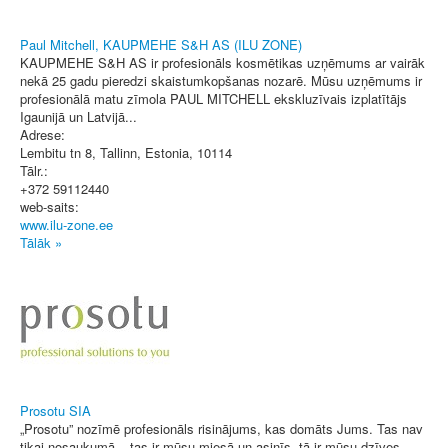
Paul Mitchell, KAUPMEHE S&H AS (ILU ZONE)
KAUPMEHE S&H AS ir profesionāls kosmētikas uzņēmums ar vairāk
nekā 25 gadu pieredzi skaistumkopšanas nozarē. Mūsu uzņēmums ir
profesionālā matu zīmola PAUL MITCHELL ekskluzīvais izplatītājs
Igaunijā un Latvijā...
Adrese:
Lembitu tn 8
,
Tallinn, Estonia
, 10114
Tālr.:
+372 59112440
web-saits:
www.ilu-zone.ee
Tālāk »
Prosotu SIA
„Prosotu” nozīmē profesionāls risinājums, kas domāts Jums. Tas nav
tikai nosaukumā – tas ir mūsu miesā un asinīs, tā ir mūsu dzīves