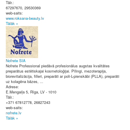
Tālr.:
67297670, 29530369
web-saits:
www.roksana-beauty.lv
Tālāk »
Nofrete SIA
Nofrete Professional piedāvā profesionālus augstas kvalitātes
preparātus estētiskajai kosmetoloģijai. Pīlingi, mezoterapija,
biorevitalizācija, filleri, preparāti ar poli-L-pienskābi (PLLA), preparāti
uz kolagēna bāzes, ...
Adrese:
E.Mengaiļa 5
,
Rīga
, LV - 1010
Tālr.:
+371 67812778, 26827243
web-saits:
nofrete.lv
Tālāk »