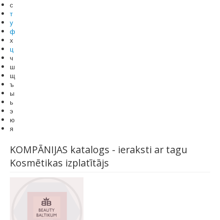
с
т
у
ф
х
ц
ч
ш
щ
ъ
ы
ь
э
ю
я
KOMPĀNIJAS katalogs - ieraksti ar tagu
Kosmētikas izplatītājs