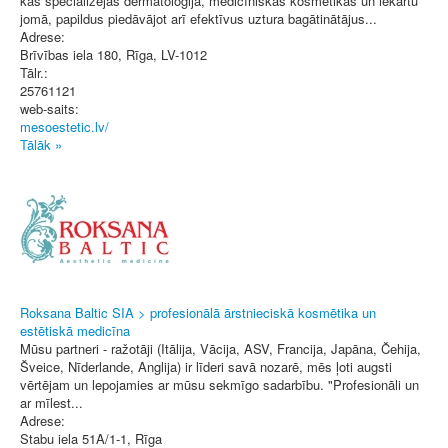
kas specializējas dermatoloģijā, medicīniskās kosmētikas un iekārtu
jomā, papildus piedāvājot arī efektīvus uztura bagātinātājus...
Adrese:
Brīvības iela 180
,
Rīga
, LV-1012
Tālr.:
25761121
web-saits:
mesoestetic.lv/
Tālāk »
Roksana Baltic SIA > profesionālā ārstnieciskā kosmētika un
estētiskā medicīna
Mūsu partneri - ražotāji (Itālija, Vācija, ASV, Francija, Japāna, Čehija,
Šveice, Nīderlande, Anglija) ir līderi savā nozarē, mēs ļoti augsti
vērtējam un lepojamies ar mūsu sekmīgo sadarbību. "Profesionāli un
ar mīlest...
Adrese:
Stabu iela 51A/1-1
,
Rīga