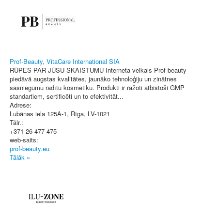
Prof-Beauty, VitaCare International SIA
RŪPES PAR JŪSU SKAISTUMU Interneta veikals Prof-beauty
piedāvā augstas kvalitātes, jaunāko tehnoloģiju un zinātnes
sasniegumu radītu kosmētiku. Produkti ir ražoti atbistoši GMP
standartiem, sertificēti un to efektivitāt...
Adrese:
Lubānas iela 125A-1
,
Rīga
, LV-1021
Tālr.:
+371 26 477 475
web-saits:
prof-beauty.eu
Tālāk »