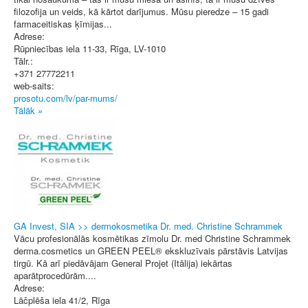
filozofija un veids, kā kārtot darījumus. Mūsu pieredze – 15 gadi
farmaceitiskas ķīmijas...
Adrese:
Rūpniecības iela 11-33
,
Rīga
, LV-1010
Tālr.:
+371 27772211
web-saits:
prosotu.com/lv/par-mums/
Tālāk »
GA Invest, SIA >> dermokosmetika Dr. med. Christine Schrammek
Vācu profesionālās kosmētikas zīmolu Dr. med Christine Schrammek
derma.cosmetics un GREEN PEEL® ekskluzīvais pārstāvis Latvijas
tirgū. Kā arī piedāvājam General Projet (Itālija) iekārtas
aparātprocedūrām....
Adrese:
Lāčplēša iela 41/2
,
Rīga