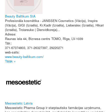
Beauty Baltikum SIA
Profesionāla kosmētika - JANSSEN Cosmetics (Vācija), Inspira
(Vācija), GIGI (Izraēla), Kr.Kadir (Izraēla), Lieberalex (Izraēla), Hikari
(Izraēla), Troiareuke ( Dienvidkoreja)...
Adrese:
Raunas iela 44, Biznesa centrs TOMO
,
Rīga
, LV-1039
Tālr.:
371-67374803, 371-26327397, 29220271
web-saits:
www.beauty-baltikum.com/
Tālāk »
Mesoestetic Latvia
Mesoestetic Pharma Group ir starptautisks farmācijas uzņēmums,