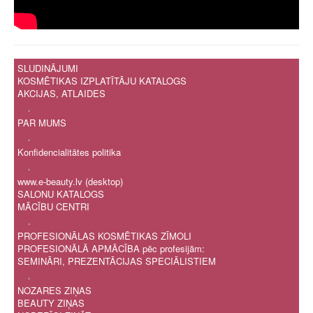
SLUDINĀJUMI
KOSMĒTIKAS IZPLATĪTĀJU KATALOGS
AKCIJAS, ATLAIDES
.
PAR MUMS
.
Konfidencialitātes politika
.
www.e-beauty.lv (desktop)
SALONU KATALOGS
MĀCĪBU CENTRI
.
PROFESIONĀLAS KOSMĒTIKAS ZĪMOLI
PROFESIONĀLĀ APMĀCĪBA pēc profesijām:
SEMINĀRI, PREZENTĀCIJAS SPECIĀLISTIEM
.
NOZARES ZIŅAS
BEAUTY ZIŅAS