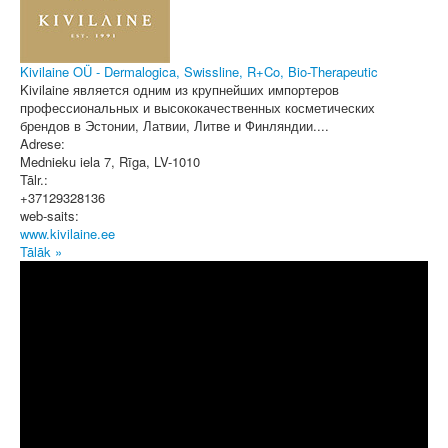
Kivilaine OÜ - Dermalogica, Swissline, R+Co, Bio-Therapeutic
Kivilaine является одним из крупнейших импортеров
профессиональных и высококачественных косметических
брендов в Эстонии, Латвии, Литве и Финляндии....
Adrese:
Mednieku iela 7
,
Rīga
, LV-1010
Tālr.:
+37129328136
web-saits:
www.kivilaine.ee
Tālāk »