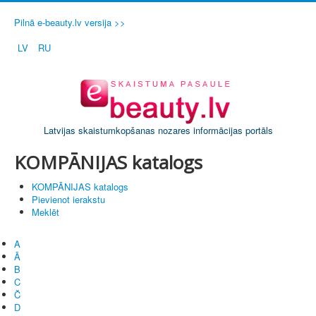
Pilnā e-beauty.lv versija >>
LV
RU
Latvijas skaistumkopšanas nozares informācijas portāls
KOMPĀNIJAS katalogs
KOMPĀNIJAS katalogs
Pievienot ierakstu
Meklēt
A
Ā
B
C
Č
D