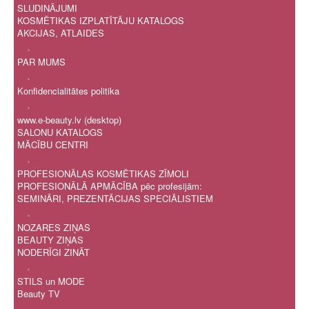
SLUDINĀJUMI
KOSMĒTIKAS IZPLATĪTĀJU KATALOGS
AKCIJAS, ATLAIDES
.
PAR MUMS
.
Konfidencialitātes politika
.
www.e-beauty.lv (desktop)
SALONU KATALOGS
MĀCĪBU CENTRI
.
PROFESIONĀLAS KOSMĒTIKAS ZĪMOLI
PROFESIONĀLĀ APMĀCĪBA pēc profesijām:
SEMINĀRI, PREZENTĀCIJAS SPECIĀLISTIEM
.
NOZARES ZIŅAS
BEAUTY ZIŅAS
NODERĪGI ZINĀT
.
STILS un MODE
Beauty TV
.