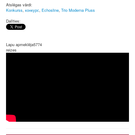
Atslēgas vārdi:
Konkurss
,
конкурс
,
Echosline
,
Trio Moderna Pluss
Dalīties:
Lapu apmeklēja
5774
reizes