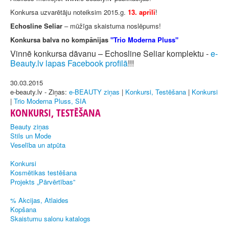
Konkursa uzvarētāju noteiksim 2015.g.
13. aprīlī
!
Echosline Seliar
– mūžīga skaistuma noslēpums!
Konkursa balva no kompānijas
"Trio Moderna Pluss"
Vinnē konkursa dāvanu – Echosline Seliar komplektu -
e-
Beauty.lv lapas Facebook profilā
!!!
30.03.2015
e-beauty.lv - Ziņas:
e-BEAUTY ziņas
|
Konkursi, Testēšana
|
Konkursi
|
Trio Moderna Pluss, SIA
KONKURSI, TESTĒŠANA
Beauty ziņas
Stils un Mode
Veselība un atpūta
Konkursi
Kosmētikas testēšana
Projekts „Pārvērtības”
% Akcijas, Atlaides
Kopšana
Skaistumu salonu katalogs