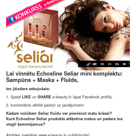
Lai vinnētu Echosline Seliar mini komplektu:
Šampūns + Maska + Fluīds,
tev jāizdara sekojošais:
1. Spied
LIKE
un
SHARE
e-beauty.lv lapai Facebook profilā.
2. komentāros atbildi pareizi uz jautājumiem:
Kādam nolūkam Seliar fluīdu var pievienot matu krāsai?
Kurš Echosline Seliar produkts atšķetina matus un padara tos
viegli ķemmējamus?
Atbildes meklējiet www.e-beauty.lv publikācijās!