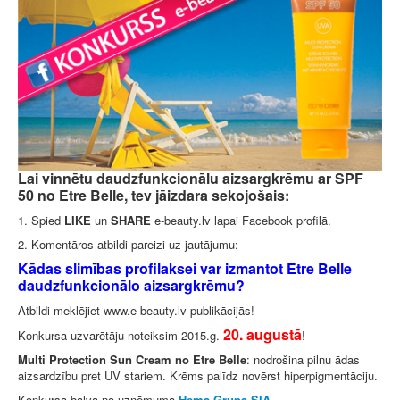
Lai vinnētu daudzfunkcionālu aizsargkrēmu ar SPF
50 no Etre Belle, tev jāizdara sekojošais:
1. Spied
LIKE
un
SHARE
e-beauty.lv lapai Facebook profilā.
2. Komentāros atbildi pareizi uz jautājumu:
Kādas slimības profilaksei var izmantot Etre Belle
daudzfunkcionālo aizsargkrēmu?
Atbildi meklējiet www.e-beauty.lv publikācijās!
20. augustā
Konkursa uzvarētāju noteiksim 2015.g.
!
Multi Protection Sun Cream no Etre Belle
: nodrošina pilnu ādas
aizsardzību pret UV stariem. Krēms palīdz novērst hiperpigmentāciju.
Konkursa balva no uzņēmuma
Hema Grupa SIA