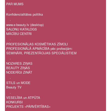
PAR MUMS
.
Konfidencialitātes politika
.
www.e-beauty.lv (desktop)
SALONU KATALOGS
MĀCĪBU CENTRI
.
PROFESIONĀLAS KOSMĒTIKAS ZĪMOLI
PROFESIONĀLĀ APMĀCĪBA pēc profesijām:
SEMINĀRI, PREZENTĀCIJAS SPECIĀLISTIEM
.
NOZARES ZIŅAS
BEAUTY ZIŅAS
NODERĪGI ZINĀT
.
STILS un MODE
Beauty TV
.
VESELĪBA un ATPŪTA
KONKURSI
PROJEKTS «PĀRVĒRTĪBAS»