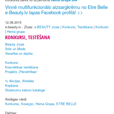
Vinnē multifunkcionālo aizsargkrēmu no Etre Belle
e-Beauty.lv lapas Facebook profilā! >>
12.08.2015
e-beauty.lv - Ziņas:
e-BEAUTY ziņas
|
Konkursi, Testēšana
|
Konkursi
|
Hema grupa
KONKURSI, TESTĒŠANA
Beauty ziņas
Stils un Mode
Veselība un atpūta
Konkursi
Kosmētikas testēšana
Projekts „Pārvērtības”
% Akcijas, Atlaides
Kopšana
Skaistumu salonu katalogs
Atslēgas vārdi:
Konkurss
,
Конкурс
,
Hema Grupa
,
ETRE BELLE
Dalīties: