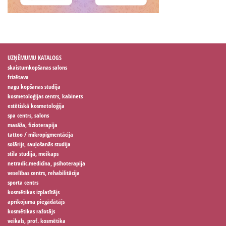
UZŅĒMUMU KATALOGS
skaistumkopšanas salons
frizētava
nagu kopšanas studija
kosmetoloģijas centrs, kabinets
estētiskā kosmetoloģija
spa centrs, salons
masāža, fizioterapija
tattoo / mikropigmentācija
solārijs, sauļošanās studija
stila studija, meikaps
netradic.medicīna, psihoterapija
veselības centrs, rehabilitācija
sporta centrs
kosmētikas izplatītājs
aprīkojuma piegādātājs
kosmētikas ražotājs
veikals, prof. kosmētika