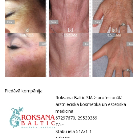
Piedāvā kompānija:
Roksana Baltic SIA > profesionālā
ārstnieciskā kosmētika un estētiskā
medicīna
67297670, 29530369
Tālr:
Stabu iela 51A/1-1