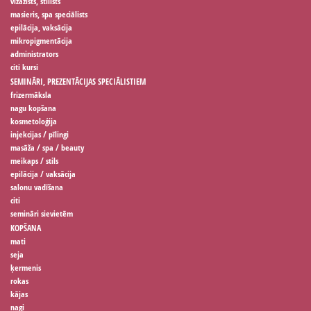
vizāžists, stilists
masieris, spa speciālists
epilācija, vaksācija
mikropigmentācija
administrators
citi kursi
SEMINĀRI, PREZENTĀCIJAS SPECIĀLISTIEM
frizermāksla
nagu kopšana
kosmetoloģija
injekcijas / pīlingi
masāža / spa / beauty
meikaps / stils
epilācija / vaksācija
salonu vadīšana
citi
semināri sievietēm
KOPŠANA
mati
seja
ķermenis
rokas
kājas
nagi