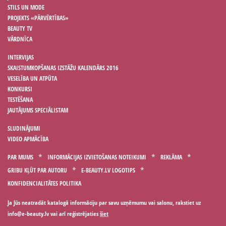
STILS UN MODE
PROJEKTS «PĀRVĒRTĪBAS»
BEAUTY TV
VĀRDNĪCA
INTERVIJAS
SKAISTUMKOPŠANAS IZSTĀŽU KALENDĀRS 2016
VESELĪBA UN ATPŪTA
KONKURSI
TESTĒŠANA
JAUTĀJUMS SPECIĀLISTAM
SLUDINĀJUMI
VIDEO APMĀCĪBA
PAR MUMS
INFORMĀCIJAS IZVIETOŠANAS NOTEIKUMI
REKLĀMA
GRIBU KĻŪT PAR AUTORU
E-BEAUTY.LV LOGOTIPS
KONFIDENCIALITĀTES POLITIKA
Ja Jūs neatradāt katalogā informāciju par savu uzņēmumu vai salonu, rakstiet uz
vai arī reģistrējaties
šiet