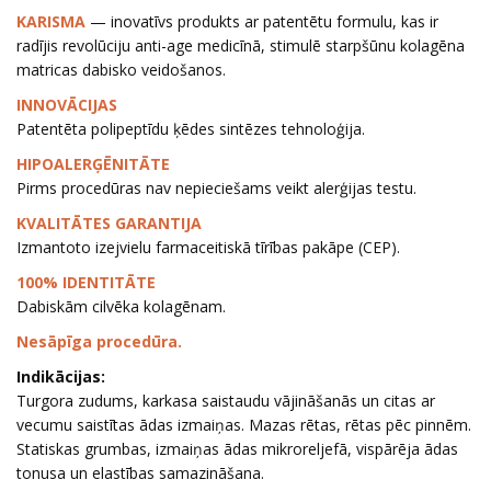
KARISMA
— inovatīvs produkts ar patentētu formulu, kas ir
radījis revolūciju anti-age medicīnā, stimulē starpšūnu kolagēna
matricas dabisko veidošanos.
INNOVĀCIJAS
Patentēta polipeptīdu ķēdes sintēzes tehnoloģija.
HIPOALERĢĒNITĀTE
Pirms procedūras nav nepieciešams veikt alerģijas testu.
KVALITĀTES GARANTIJA
Izmantoto izejvielu farmaceitiskā tīrības pakāpe (CEP).
100% IDENTITĀTE
Dabiskām cilvēka kolagēnam.
Nesāpīga procedūra.
Indikācijas:
Turgora zudums, karkasa saistaudu vājināšanās un citas ar
vecumu saistītas ādas izmaiņas. Mazas rētas, rētas pēc pinnēm.
Statiskas grumbas, izmaiņas ādas mikroreljefā, vispārēja ādas
tonusa un elastības samazināšana.