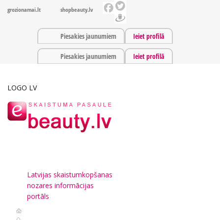
grozionamai.lt
shopbeauty.lv
Piesakies jaunumiem
Ieiet profilā
Piesakies jaunumiem
Ieiet profilā
LOGO LV
Latvijas skaistumkopšanas
nozares informācijas
portāls