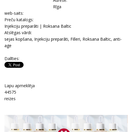
Adrese:
Rīga
web-saits:
Prеču katalogs:
Injekciju preparāti
|
Roksana Baltic
Atslēgas vārdi:
sejas kopšana
,
Injekciju preparāti
,
Filleri
,
Roksana Baltic
,
anti-
age
Dalīties:
Lapu apmeklēja
44575
reizes