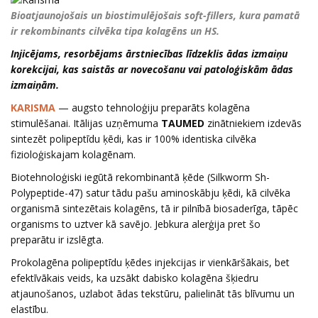
Bioatjaunojošais un biostimulējošais soft-fillers, kura pamatā
ir rekombinants cilvēka tipa kolagēns un HS.
Injicējams, resorbējams ārstniecības līdzeklis ādas izmaiņu
korekcijai, kas saistās ar novecošanu vai patoloģiskām ādas
izmaiņām.
KARISMA
— augsto tehnoloģiju preparāts kolagēna
stimulēšanai. Itālijas uzņēmuma
TAUMED
zinātniekiem izdevās
sintezēt polipeptīdu ķēdi, kas ir 100% identiska cilvēka
fizioloģiskajam kolagēnam.
Biotehnoloģiski iegūtā rekombinantā ķēde (Silkworm Sh-
Polypeptide-47) satur tādu pašu aminoskābju ķēdi, kā cilvēka
organismā sintezētais kolagēns, tā ir pilnībā biosaderīga, tāpēc
organisms to uztver kā savējo. Jebkura alerģija pret šo
preparātu ir izslēgta.
Prokolagēna polipeptīdu ķēdes injekcijas ir vienkāršākais, bet
efektīvākais veids, ka uzsākt dabisko kolagēna šķiedru
atjaunošanos, uzlabot ādas tekstūru, palielināt tās blīvumu un
elastību.