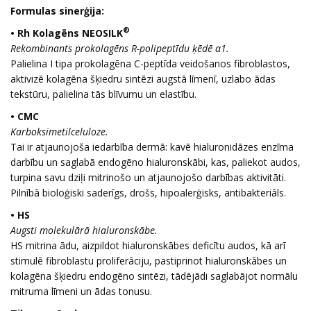
Formulas sinerģija:
®
• Rh Kolagēns NEOSILK
Rekombinants prokolagēns R-polipeptīdu ķēdē α1.
Palielina I tipa prokolagēna C-peptīda veidošanos fibroblastos,
aktivizē kolagēna šķiedru sintēzi augstā līmenī, uzlabo ādas
tekstūru, palielina tās blīvumu un elastību.
• CMC
Karboksimetilceluloze.
Tai ir atjaunojoša iedarbība dermā: kavē hialuronidāzes enzīma
darbību un saglabā endogēno hialuronskābi, kas, paliekot audos,
turpina savu dziļi mitrinošo un atjaunojošo darbības aktivitāti.
Pilnībā bioloģiski saderīgs, drošs, hipoalerģisks, antibakteriāls.
• HS
Augsti molekulārā hialuronskābe.
HS mitrina ādu, aizpildot hialuronskābes deficītu audos, kā arī
stimulē fibroblastu proliferāciju, pastiprinot hialuronskābes un
kolagēna šķiedru endogēno sintēzi, tādējādi saglabājot normālu
mitruma līmeni un ādas tonusu.