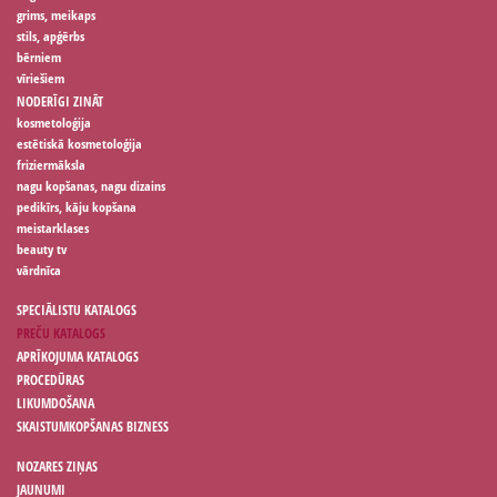
grims, meikaps
stils, apģērbs
bērniem
vīriešiem
NODERĪGI ZINĀT
kosmetoloģija
estētiskā kosmetoloģija
friziermāksla
nagu kopšanas, nagu dizains
pedikīrs, kāju kopšana
meistarklases
beauty tv
vārdnīca
SPECIĀLISTU KATALOGS
PREČU KATALOGS
APRĪKOJUMA KATALOGS
PROCEDŪRAS
LIKUMDOŠANA
SKAISTUMKOPŠANAS BIZNESS
NOZARES ZIŅAS
JAUNUMI