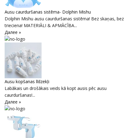
Ausu caurduršanas sistēma- Dolphin Mishu
Dolphin Mishu ausu caurduršanas sistēma! Bez skaņas, bez
trieciena! MATERIĀLI & APMĀCĪBA...
Далее »
Ausu kopšanas līdzekļi
Labākais un drošākais veids kā kopt ausis pēc ausu
caurduršanas!...
Далее »