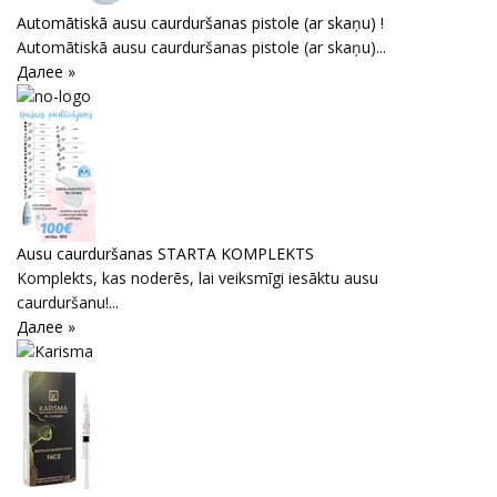
Automātiskā ausu caurduršanas pistole (ar skaņu) !
Automātiskā ausu caurduršanas pistole (ar skaņu)...
Далее »
Ausu caurduršanas STARTA KOMPLEKTS
Komplekts, kas noderēs, lai veiksmīgi iesāktu ausu
caurduršanu!...
Далее »