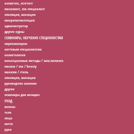
косметик, эстетист
массажист, спа специалист
эпиляция, ваксация
микропигментация
администратор
другие курсы
СЕМИНАРЫ, ОБУЧЕНИЕ СПЕЦИАЛИСТАМ
парикмахерам
ногтевым специалистам
косметология
инъекционные методы / хим.пилинги
массаж / спа / beauty
макияж / стиль
эпиляция, ваксация
руководство салоном
другие
семинары для женщин
УХОД
волосы
тело
лицо
ногти
руки