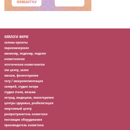
КАТАЛОГИ ФИРМ
салоны красоты
парикмахерские
маникюр, педикюр, подолог
косметология
эстетическая косметология
спа центр, салон
массаж, физиотерапия
тату / микропигментация
солярий, студия загара
студия стиля, визажа
нетрад. медицина, психотерапия
центры здоровья, реабилитация
спортивный центр
распространитель косметики
поставщик оборудования
производитель косметики