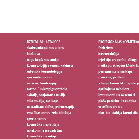
UZŅĒMUMU KATALOGS
PROFESIONĀLAS KOSMĒTIKA
skaistumkopšanas salons
frizieriem
frizētava
kosmetoloģija
nagu kopšanas studija
injekciju preparāti, pīlingi
kosmetoloģijas centrs, kabinets
meikaps, skropstu ķīm.krās
estētiskā kosmetoloģija
permanentais meikaps
spa centrs, salons
manikīrs, pedikīrs
masāža, fizioterapija
solāriju kosmētika, aprīko
tattoo / mikropigmentācija
aprīkojums saloniem
solārijs, sauļošanās studija
instrumenti un aksesuāri
stila studija, meikaps
plaša patēriņa kosmētika
netradic.medicīna, psihoterapija
veselības preces
veselības centrs, rehabilitācija
eko, bio, dabīga kosmētika
sporta centrs
kosmētikas izplatītājs
aprīkojuma piegādātājs
kosmētikas ražotājs