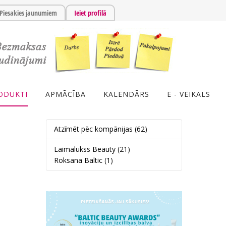
Piesakies jaunumiem
Ieiet profilā
ODUKTI
APMĀCĪBA
KALENDĀRS
E - VEIKALS
Atzīmēt pēc kompānijas
(62)
Laimalukss Beauty
(21)
Roksana Baltic
(1)