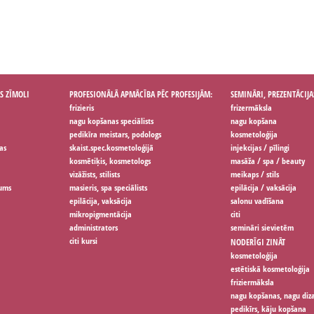
S ZĪMOLI
PROFESIONĀLĀ APMĀCĪBA PĒC PROFESIJĀM:
SEMINĀRI, PREZENTĀCIJA
frizieris
frizermāksla
nagu kopšanas speciālists
nagu kopšana
pedikīra meistars, podologs
kosmetoloģija
as
skaist.spec.kosmetoloģijā
injekcijas / pīlingi
kosmētiķis, kosmetologs
masāža / spa / beauty
vizāžists, stilists
meikaps / stils
jums
masieris, spa speciālists
epilācija / vaksācija
epilācija, vaksācija
salonu vadīšana
mikropigmentācija
citi
administrators
semināri sievietēm
citi kursi
NODERĪGI ZINĀT
kosmetoloģija
estētiskā kosmetoloģija
friziermāksla
nagu kopšanas, nagu diz
pedikīrs, kāju kopšana