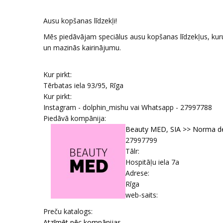
Ausu kopšanas līdzekļi!
Mēs piedāvājam speciālus ausu kopšanas līdzekļus, kuru
un mazinās kairinājumu.
Kur pirkt:
Tērbatas iela 93/95, Rīga
Kur pirkt:
Instagram - dolphin_mishu vai Whatsapp - 27997788
Piedāvā kompānija:
Beauty MED, SIA >> Norma de 
27997799
Tālr:
Hospitāļu iela 7a
Adrese:
Rīga
web-saits:
Prеču katalogs:
Atzīmēt pēc kompānijas