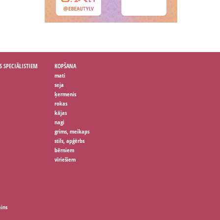
S SPECIĀLISTIEM
KOPŠANA
mati
seja
ķermenis
rokas
kājas
nagi
grims, meikaps
stils, apģērbs
bērniem
vīriešiem
ains