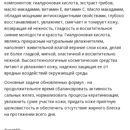
компонентов: гиалуроновая кислота, экстракт грибов,
масло макадамии, витамин Е, витамин С. Масло макадамии,
обладая мощными антиоксидантными свойствами, глубоко
восстанавливает, увлажняет, смягчает и тонирует кожу,
возвращая ей нежность, гладкость и восхитительное
сияние молодости и красоты. Гиалуроновая кислота,
являясь прекрасным натуральным увлажнителем,
наполняет живительной влагой верхние слои кожи, делая
ее более гладкой, мягкой, эластичной и восхитительно
нежной. Высокотехнологичные косметические средства
питают и увлажняют кожу, надежно защищая ее от
вредных воздействий окружающей среды.
Основные задачи обновленных формул - на
продолжительное время сбалансировать активность
сальных желез, нормализовать процессы кератинизации,
увлажнить сухие участки кожи, придать коже приятную
шелковистость и обеспечить отсутствие жирного блеска
на протяжении всего дня.
Kur pirkt: