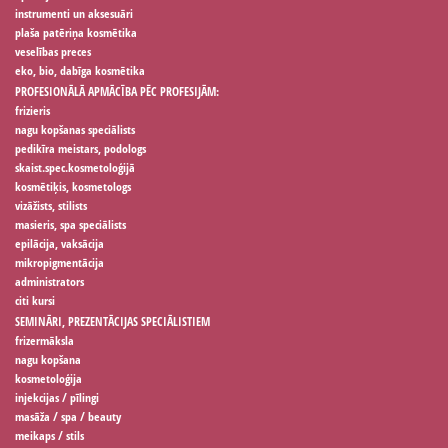
instrumenti un aksesuāri
plaša patēriņa kosmētika
veselības preces
eko, bio, dabīga kosmētika
PROFESIONĀLĀ APMĀCĪBA PĒC PROFESIJĀM:
frizieris
nagu kopšanas speciālists
pedikīra meistars, podologs
skaist.spec.kosmetoloģijā
kosmētiķis, kosmetologs
vizāžists, stilists
masieris, spa speciālists
epilācija, vaksācija
mikropigmentācija
administrators
citi kursi
SEMINĀRI, PREZENTĀCIJAS SPECIĀLISTIEM
frizermāksla
nagu kopšana
kosmetoloģija
injekcijas / pīlingi
masāža / spa / beauty
meikaps / stils