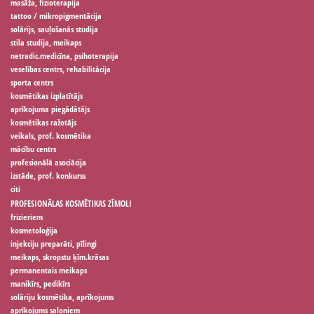
masāža, fizioterapija
tattoo / mikropigmentācija
solārijs, sauļošanās studija
stila studija, meikaps
netradic.medicīna, psihoterapija
veselības centrs, rehabilitācija
sporta centrs
kosmētikas izplatītājs
aprīkojuma piegādātājs
kosmētikas ražotājs
veikals, prof. kosmētika
mācību centrs
profesionālā asociācija
izstāde, prof. konkurss
citi
PROFESIONĀLAS KOSMĒTIKAS ZĪMOLI
frizieriem
kosmetoloģija
injekciju preparāti, pīlingi
meikaps, skropstu ķīm.krāsas
permanentais meikaps
manikīrs, pedikīrs
solāriju kosmētika, aprīkojums
aprīkojums saloniem