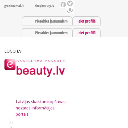
grozionamai.lt
shopbeauty.lv
Piesakies jaunumiem
Ieiet profilā
Piesakies jaunumiem
Ieiet profilā
LOGO LV
Latvijas skaistumkopšanas
nozares informācijas
portāls