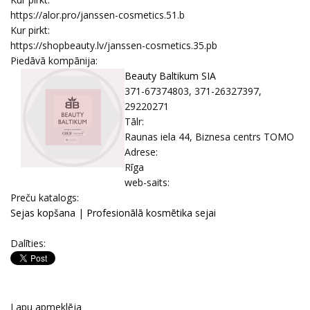
https://alor.pro/janssen-cosmetics.51.b
Kur pirkt:
https://shopbeauty.lv/janssen-cosmetics.35.pb
Piedāvā kompānija:
Beauty Baltikum SIA
371-67374803, 371-26327397,
29220271
Tālr:
Raunas iela 44, Biznesa centrs TOMO
Adrese:
Rīga
web-saits:
Prеču katalogs:
Sejas kopšana
|
Profesionālā kosmētika sejai
Dalīties:
Lapu apmeklēja