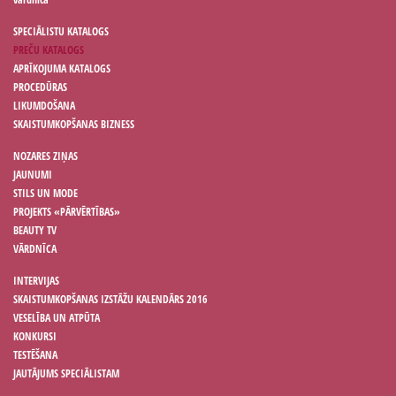
SPECIĀLISTU KATALOGS
PREČU KATALOGS
APRĪKOJUMA KATALOGS
PROCEDŪRAS
LIKUMDOŠANA
SKAISTUMKOPŠANAS BIZNESS
NOZARES ZIŅAS
JAUNUMI
STILS UN MODE
PROJEKTS «PĀRVĒRTĪBAS»
BEAUTY TV
VĀRDNĪCA
INTERVIJAS
SKAISTUMKOPŠANAS IZSTĀŽU KALENDĀRS 2016
VESELĪBA UN ATPŪTA
KONKURSI
TESTĒŠANA
JAUTĀJUMS SPECIĀLISTAM