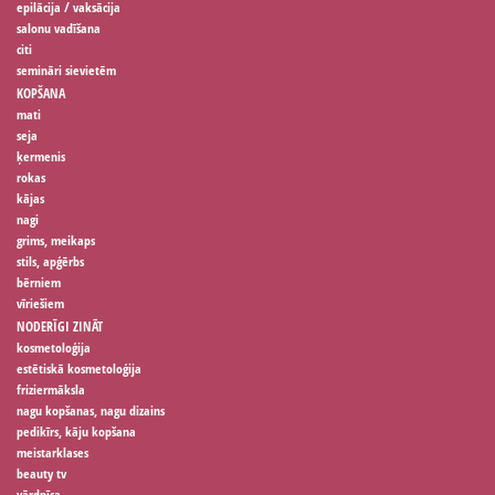
epilācija / vaksācija
salonu vadīšana
citi
semināri sievietēm
KOPŠANA
mati
seja
ķermenis
rokas
kājas
nagi
grims, meikaps
stils, apģērbs
bērniem
vīriešiem
NODERĪGI ZINĀT
kosmetoloģija
estētiskā kosmetoloģija
friziermāksla
nagu kopšanas, nagu dizains
pedikīrs, kāju kopšana
meistarklases
beauty tv
vārdnīca