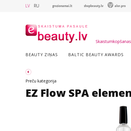
LV
RU
grozionamai.lt
shopbeauty.lv
alor.pro
Skaistumkopšanas 
BEAUTY ZIŅAS
BALTIC BEAUTY AWARDS
Preču kategorija
EZ Flow SPA elemen