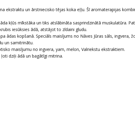
rona ekstraktu un ārstniecisko tējas koka eļļu. Šī aromaterapijas kombi
 āda kļūs mīkstāka un tiks atslābināta sasprindzinātā muskulatūra. Pat
rubis iesūksies ādā, atstājot to zīdaini gludu.
spa ādas kopšanā. Speciāls maisījums no Nāves Jūras sāls, ingvera, 
du un samitrinātu.
tisko maisījumu no ingvera, yam, melon, Valriekstu ekstraktiem.
ļoti dziļi ādā un bagātīgi mitrina.