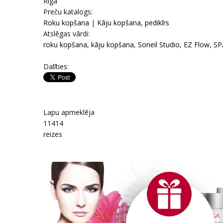
Rīga
Prеču katalogs:
Roku kopšana
|
Kāju kopšana, pedikīrs
Atslēgas vārdi:
roku kopšana
,
kāju kopšana
,
Soneil Studio
,
EZ Flow
,
SP
Dalīties:
Lapu apmeklēja
11414
reizes