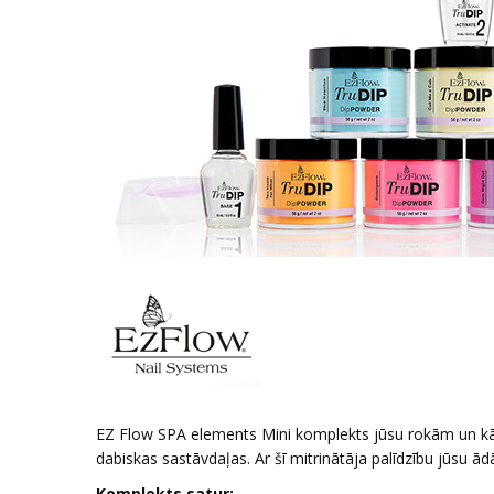
EZ Flow SPA elements Mini komplekts jūsu rokām un k
dabiskas sastāvdaļаs. Ar šī mitrinātāja palīdzību jūsu ādā
Komplekts satur: