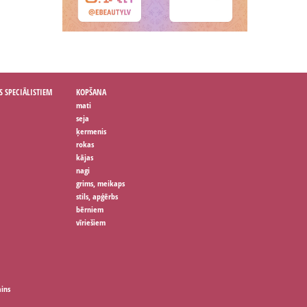
S SPECIĀLISTIEM
KOPŠANA
mati
seja
ķermenis
rokas
kājas
nagi
grims, meikaps
stils, apģērbs
bērniem
vīriešiem
ains