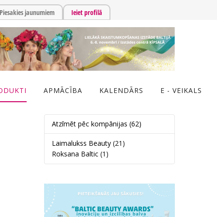
Piesakies jaunumiem
Ieiet profilā
ODUKTI
APMĀCĪBA
KALENDĀRS
E - VEIKALS
Atzīmēt pēc kompānijas
(62)
Laimalukss Beauty
(21)
Roksana Baltic
(1)