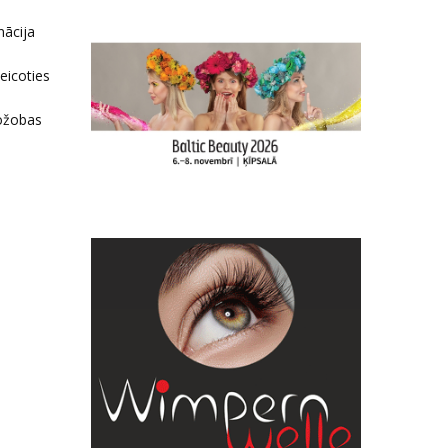
nācija
eicoties
žožobas