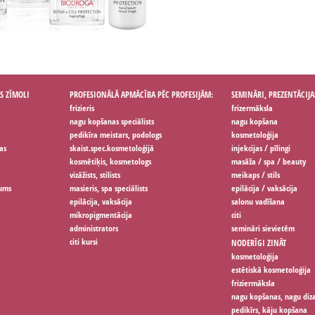
S ZĪMOLI
PROFESIONĀLĀ APMĀCĪBA PĒC PROFESIJĀM:
SEMINĀRI, PREZENTĀCIJA
frizieris
frizermāksla
nagu kopšanas speciālists
nagu kopšana
pedikīra meistars, podologs
kosmetoloģija
as
skaist.spec.kosmetoloģijā
injekcijas / pīlingi
kosmētiķis, kosmetologs
masāža / spa / beauty
vizāžists, stilists
meikaps / stils
jums
masieris, spa speciālists
epilācija / vaksācija
epilācija, vaksācija
salonu vadīšana
mikropigmentācija
citi
administrators
semināri sievietēm
citi kursi
NODERĪGI ZINĀT
kosmetoloģija
estētiskā kosmetoloģija
friziermāksla
nagu kopšanas, nagu diz
pedikīrs, kāju kopšana