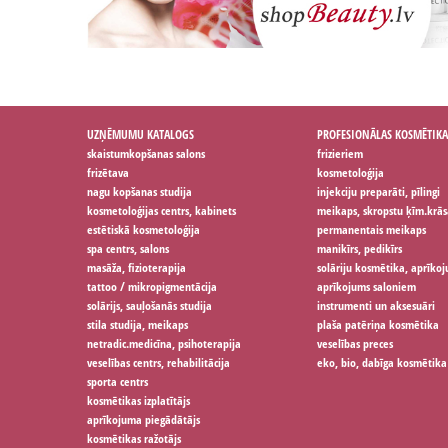
UZŅĒMUMU KATALOGS
PROFESIONĀLAS KOSMĒTIKA
skaistumkopšanas salons
frizieriem
frizētava
kosmetoloģija
nagu kopšanas studija
injekciju preparāti, pīlingi
kosmetoloģijas centrs, kabinets
meikaps, skropstu ķīm.krās
estētiskā kosmetoloģija
permanentais meikaps
spa centrs, salons
manikīrs, pedikīrs
masāža, fizioterapija
solāriju kosmētika, aprīko
tattoo / mikropigmentācija
aprīkojums saloniem
solārijs, sauļošanās studija
instrumenti un aksesuāri
stila studija, meikaps
plaša patēriņa kosmētika
netradic.medicīna, psihoterapija
veselības preces
veselības centrs, rehabilitācija
eko, bio, dabīga kosmētika
sporta centrs
kosmētikas izplatītājs
aprīkojuma piegādātājs
kosmētikas ražotājs