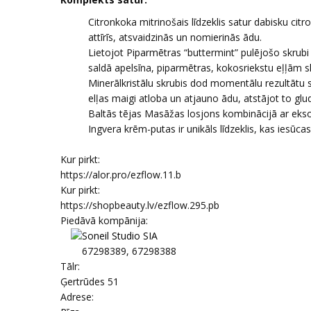
Citronkoka mitrinošais līdzeklis satur dabisku cit
attīrīs, atsvaidzinās un nomierinās ādu.
Lietojot Piparmētras “buttermint” pulējošo skrubi
saldā apelsīna, piparmētras, kokosriekstu eļļām sk
Minerālkristālu skrubis dod momentālu rezultātu 
elļas maigi atloba un atjauno ādu, atstājot to glu
Baltās tējas Masāžas losjons kombinācijā ar ekso
Ingvera krēm-putas ir unikāls līdzeklis, kas iesūcas 
Kur pirkt:
https://alor.pro/ezflow.11.b
Kur pirkt:
https://shopbeauty.lv/ezflow.295.pb
Piedāvā kompānija:
Soneil Studio SIA
67298389, 67298388
Tālr:
Ģertrūdes 51
Adrese: