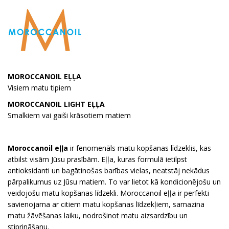
MOROCCANOIL EĻĻA
Visiem matu tipiem
MOROCCANOIL LIGHT EĻĻA
Smalkiem vai gaiši krāsotiem matiem
Moroccanoil eļļa
ir fenomenāls matu kopšanas līdzeklis, kas
atbilst visām Jūsu prasībām. Eļļa, kuras formulā ietilpst
antioksidanti un bagātinošas barības vielas, neatstāj nekādus
pārpalikumus uz Jūsu matiem. To var lietot kā kondicionējošu un
veidojošu matu kopšanas līdzekli. Moroccanoil eļļa ir perfekti
savienojama ar citiem matu kopšanas līdzekļiem, samazina
matu žāvēšanas laiku, nodrošinot matu aizsardzību un
stiprināšanu.