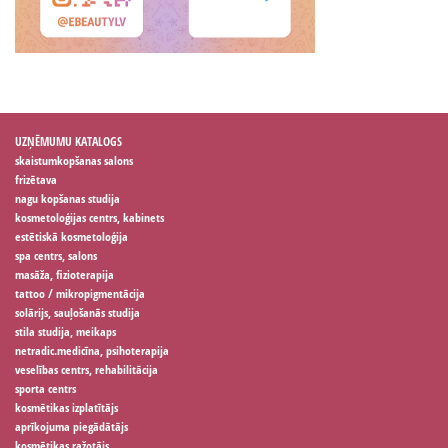
UZŅĒMUMU KATALOGS
skaistumkopšanas salons
frizētava
nagu kopšanas studija
kosmetoloģijas centrs, kabinets
estētiskā kosmetoloģija
spa centrs, salons
masāža, fizioterapija
tattoo / mikropigmentācija
solārijs, sauļošanās studija
stila studija, meikaps
netradic.medicīna, psihoterapija
veselības centrs, rehabilitācija
sporta centrs
kosmētikas izplatītājs
aprīkojuma piegādātājs
kosmētikas ražotājs