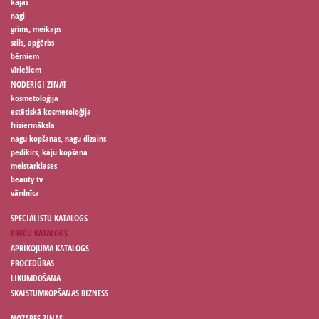
kājas
nagi
grims, meikaps
stils, apģērbs
bērniem
vīriešiem
NODERĪGI ZINĀT
kosmetoloģija
estētiskā kosmetoloģija
friziermāksla
nagu kopšanas, nagu dizains
pedikīrs, kāju kopšana
meistarklases
beauty tv
vārdnīca
SPECIĀLISTU KATALOGS
PREČU KATALOGS
APRĪKOJUMA KATALOGS
PROCEDŪRAS
LIKUMDOŠANA
SKAISTUMKOPŠANAS BIZNESS
NOZARES ZIŅAS