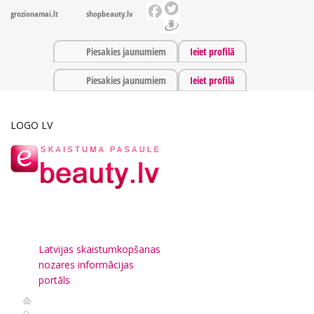
grozionamai.lt
shopbeauty.lv
Piesakies jaunumiem
Ieiet profilā
Piesakies jaunumiem
Ieiet profilā
LOGO LV
Latvijas skaistumkopšanas
nozares informācijas
portāls