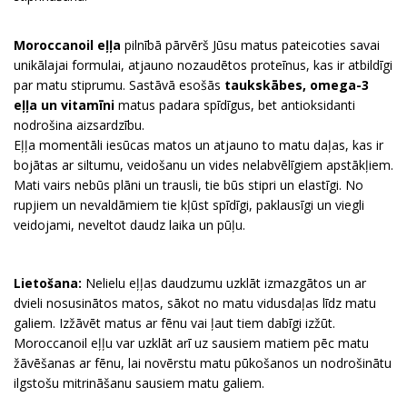
Moroccanoil eļļa
pilnībā pārvērš Jūsu matus pateicoties savai
unikālajai formulai, atjauno nozaudētos proteīnus, kas ir atbildīgi
par matu stiprumu. Sastāvā esošās
taukskābes, omega-3
eļļa un vitamīni
matus padara spīdīgus, bet antioksidanti
nodrošina aizsardzību.
Eļļa momentāli iesūcas matos un atjauno to matu daļas, kas ir
bojātas ar siltumu, veidošanu un vides nelabvēlīgiem apstākļiem.
Mati vairs nebūs plāni un trausli, tie būs stipri un elastīgi. No
rupjiem un nevaldāmiem tie kļūst spīdīgi, paklausīgi un viegli
veidojami, neveltot daudz laika un pūļu.
Lietošana:
Nelielu eļļas daudzumu uzklāt izmazgātos un ar
dvieli nosusinātos matos, sākot no matu vidusdaļas līdz matu
galiem. Izžāvēt matus ar fēnu vai ļaut tiem dabīgi izžūt.
Moroccanoil eļļu var uzklāt arī uz sausiem matiem pēc matu
žāvēšanas ar fēnu, lai novērstu matu pūkošanos un nodrošinātu
ilgstošu mitrināšanu sausiem matu galiem.