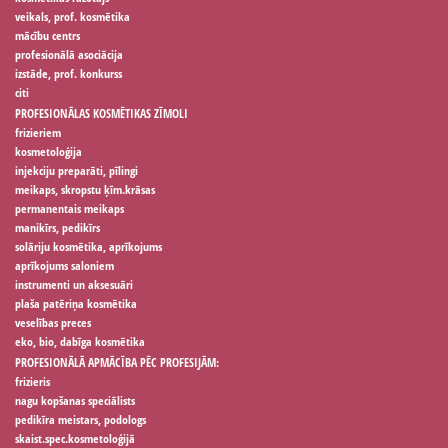
veikals, prof. kosmētika
mācību centrs
profesionālā asociācija
izstāde, prof. konkurss
citi
PROFESIONĀLAS KOSMĒTIKAS ZĪMOLI
frizieriem
kosmetoloģija
injekciju preparāti, pīlingi
meikaps, skropstu ķīm.krāsas
permanentais meikaps
manikīrs, pedikīrs
solāriju kosmētika, aprīkojums
aprīkojums saloniem
instrumenti un aksesuāri
plaša patēriņa kosmētika
veselības preces
eko, bio, dabīga kosmētika
PROFESIONĀLĀ APMĀCĪBA PĒC PROFESIJĀM:
frizieris
nagu kopšanas speciālists
pedikīra meistars, podologs
skaist.spec.kosmetoloģijā