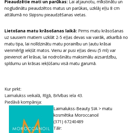
Pieaudzētie mati un parūkas:
Lai atjaunotu, mīkstinātu un
nogludinātu pieaudzētos matus un parūkas, uzklāj eļļu 8 cm
attālumā no šķipsnu pieaudzēšanas vietas.
Lietošana matu krāsošanas laikā:
Pirms matu krāsošanas
uz sausiem matiem uzklāt 2-5 eļļas devas vai vairāk, atkarībā no
matu tipa, lai nolīdzinātu matu porainību un ļautu krāsai
vienmērīgi iekļūt matos. Vienu ar pusi eļļas devu (5 ml) var
pievienot arī krāsai, lai nodrošinātu maksimālu aizsardzību,
spīdumu un krāsas iekļūšanu visā matu garumā.
Kur pirkt:
Laimalukss veikalā, Rīgā, Brīvības iela 43.
Piedāvā kompānija:
Laimalukss-Beauty SIA > matu
kosmētika Moroccanoil
(371) 67240489
Tālr: