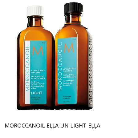
MOROCCANOIL EĻĻA UN LIGHT EĻĻA