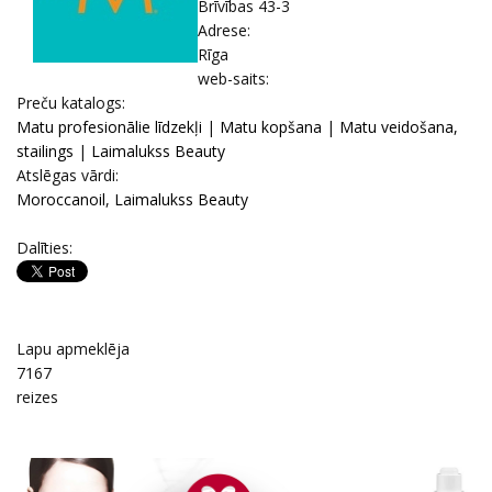
Brīvības 43-3
Adrese:
Rīga
web-saits:
Prеču katalogs:
Matu profesionālie līdzekļi
|
Matu kopšana
|
Matu veidošana,
stailings
|
Laimalukss Beauty
Atslēgas vārdi:
Moroccanoil
,
Laimalukss Beauty
Dalīties:
Lapu apmeklēja
7167
reizes