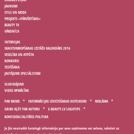
JAUNUMI
STILS UN MODE
PROJEKTS «PĀRVĒRTĪBAS»
BEAUTY TV
VĀRDNĪCA
INTERVIJAS
SKAISTUMKOPŠANAS IZSTĀŽU KALENDĀRS 2016
VESELĪBA UN ATPŪTA
KONKURSI
TESTĒŠANA
JAUTĀJUMS SPECIĀLISTAM
SLUDINĀJUMI
VIDEO APMĀCĪBA
PAR MUMS
INFORMĀCIJAS IZVIETOŠANAS NOTEIKUMI
REKLĀMA
GRIBU KĻŪT PAR AUTORU
E-BEAUTY.LV LOGOTIPS
KONFIDENCIALITĀTES POLITIKA
Ja Jūs neatradāt katalogā informāciju par savu uzņēmumu vai salonu, rakstiet uz