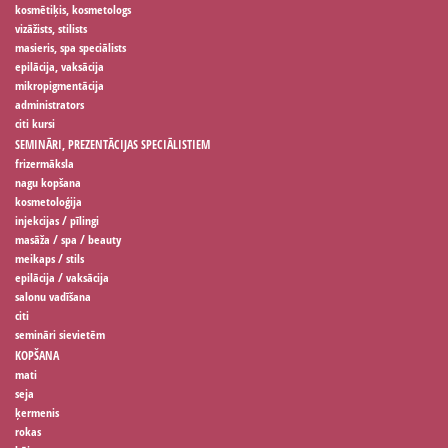
kosmētiķis, kosmetologs
vizāžists, stilists
masieris, spa speciālists
epilācija, vaksācija
mikropigmentācija
administrators
citi kursi
SEMINĀRI, PREZENTĀCIJAS SPECIĀLISTIEM
frizermāksla
nagu kopšana
kosmetoloģija
injekcijas / pīlingi
masāža / spa / beauty
meikaps / stils
epilācija / vaksācija
salonu vadīšana
citi
semināri sievietēm
KOPŠANA
mati
seja
ķermenis
rokas