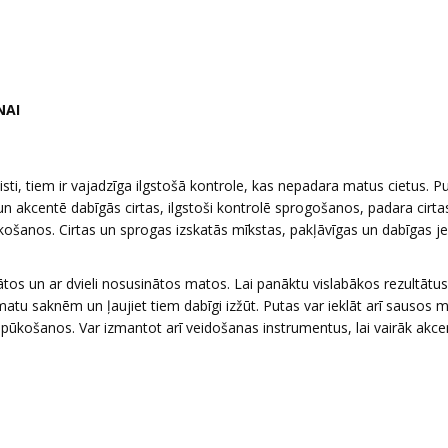
NAI
aisti, tiem ir vajadzīga ilgstošā kontrole, kas nepadara matus cietus. Pu
un akcentē dabīgās cirtas, ilgstoši kontrolē sprogošanos, padara cirta
košanos. Cirtas un sprogas izskatās mīkstas, pakļāvīgas un dabīgas 
s un ar dvieli nosusinātos matos. Lai panāktu vislabākos rezultātus
tu saknēm un ļaujiet tiem dabīgi izžūt. Putas var ieklāt arī sausos 
tu pūkošanos. Var izmantot arī veidošanas instrumentus, lai vairāk akc