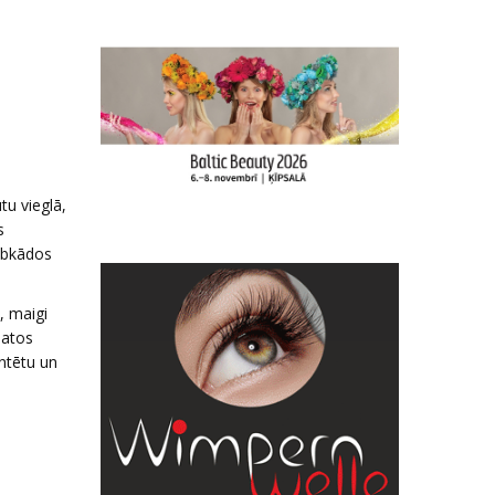
tu vieglā,
s
jebkādos
, maigi
matos
entētu un