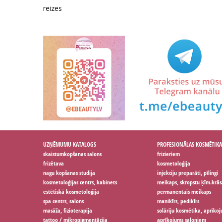
reizes
UZŅĒMUMU KATALOGS
PROFESIONĀLAS KOSMĒTIKA
skaistumkopšanas salons
frizieriem
frizētava
kosmetoloģija
nagu kopšanas studija
injekciju preparāti, pīlingi
kosmetoloģijas centrs, kabinets
meikaps, skropstu ķīm.krās
estētiskā kosmetoloģija
permanentais meikaps
spa centrs, salons
manikīrs, pedikīrs
masāža, fizioterapija
solāriju kosmētika, aprīko
tattoo / mikropigmentācija
aprīkojums saloniem