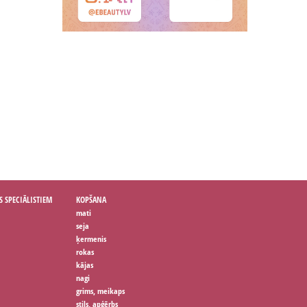
S SPECIĀLISTIEM
KOPŠANA
mati
seja
ķermenis
rokas
kājas
nagi
grims, meikaps
stils, apģērbs