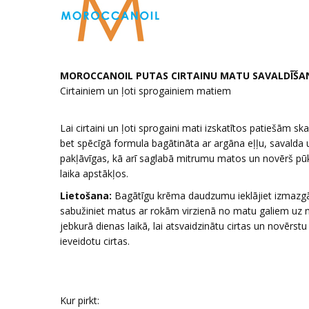
MOROCCANOIL
PUTAS CIRTAINU MATU SAVALDĪŠA
Cirtainiem un ļoti sprogainiem matiem
Lai cirtaini un ļoti sprogaini mati izskatītos patiešām sk
bet spēcīgā formula bagātināta ar argāna eļļu, savalda 
pakļāvīgas, kā arī saglabā mitrumu matos un novērš pū
laika apstākļos.
Lietošana:
Bagātīgu krēma daudzumu ieklājiet izmazgāto
sabužiniet matus ar rokām virzienā no matu galiem uz ma
jebkurā dienas laikā, lai atsvaidzinātu cirtas un novērs
ieveidotu cirtas.
Kur pirkt: