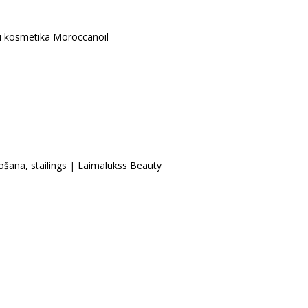
u kosmētika Moroccanoil
šana, stailings
|
Laimalukss Beauty