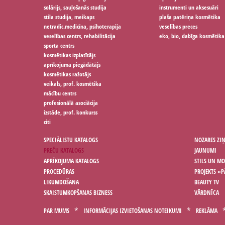
solārijs, sauļošanās studija
instrumenti un aksesuāri
stila studija, meikaps
plaša patēriņa kosmētika
netradic.medicīna, psihoterapija
veselības preces
veselības centrs, rehabilitācija
eko, bio, dabīga kosmētika
sporta centrs
kosmētikas izplatītājs
aprīkojuma piegādātājs
kosmētikas ražotājs
veikals, prof. kosmētika
mācību centrs
profesionālā asociācija
izstāde, prof. konkurss
citi
SPECIĀLISTU KATALOGS
NOZARES ZI
PREČU KATALOGS
JAUNUMI
APRĪKOJUMA KATALOGS
STILS UN M
PROCEDŪRAS
PROJEKTS «P
LIKUMDOŠANA
BEAUTY TV
SKAISTUMKOPŠANAS BIZNESS
VĀRDNĪCA
PAR MUMS
INFORMĀCIJAS IZVIETOŠANAS NOTEIKUMI
REKLĀMA