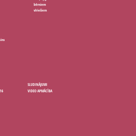
bērniem
vīriešiem
ains
SLUDINĀJUMI
16
VIDEO APMĀCĪBA