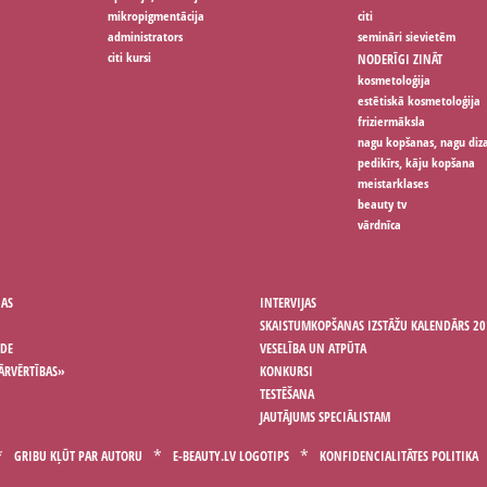
mikropigmentācija
citi
administrators
semināri sievietēm
citi kursi
NODERĪGI ZINĀT
kosmetoloģija
estētiskā kosmetoloģija
friziermāksla
nagu kopšanas, nagu diz
pedikīrs, kāju kopšana
meistarklases
beauty tv
vārdnīca
ŅAS
INTERVIJAS
SKAISTUMKOPŠANAS IZSTĀŽU KALENDĀRS 20
ODE
VESELĪBA UN ATPŪTA
ĀRVĒRTĪBAS»
KONKURSI
TESTĒŠANA
JAUTĀJUMS SPECIĀLISTAM
GRIBU KĻŪT PAR AUTORU
E-BEAUTY.LV LOGOTIPS
KONFIDENCIALITĀTES POLITIKA