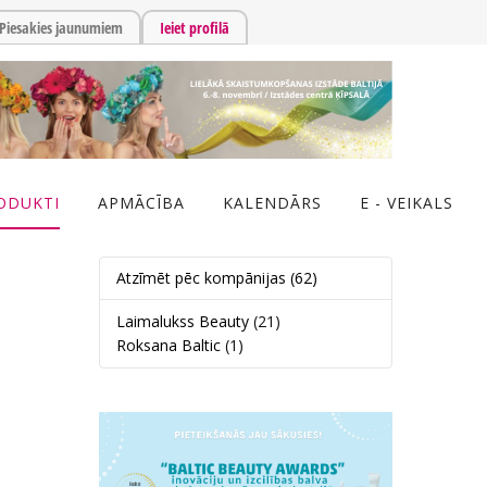
Piesakies jaunumiem
Ieiet profilā
ODUKTI
APMĀCĪBA
KALENDĀRS
E - VEIKALS
Atzīmēt pēc kompānijas
(62)
Laimalukss Beauty
(21)
Roksana Baltic
(1)