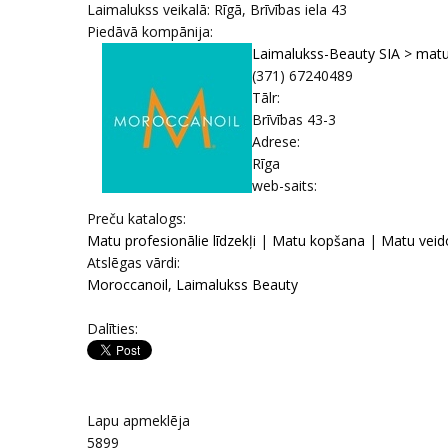
Laimalukss veikalā: Rīgā, Brīvības iela 43
Piedāvā kompānija:
Laimalukss-Beauty SIA > mat
(371) 67240489
Tālr:
Brīvības 43-3
Adrese:
Rīga
web-saits:
Prеču katalogs:
Matu profesionālie līdzekļi
|
Matu kopšana
|
Matu veido
Atslēgas vārdi:
Moroccanoil
,
Laimalukss Beauty
Dalīties:
Lapu apmeklēja
5899