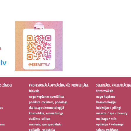
S ZĪMOLI
PROFESIONĀLĀ APMĀCĪBA PĒC PROFESIJĀM:
SEMINĀRI, PREZENTĀCIJA
frizieris
frizermāksla
nagu kopšanas speciālists
nagu kopšana
pedikīra meistars, podologs
kosmetoloģija
as
skaist.spec.kosmetoloģijā
injekcijas / pīlingi
kosmētiķis, kosmetologs
masāža / spa / beauty
vizāžists, stilists
meikaps / stils
jums
masieris, spa speciālists
epilācija / vaksācija
epilācija, vaksācija
salonu vadīšana