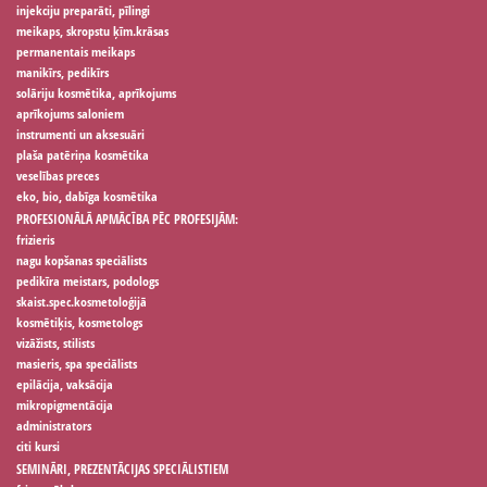
injekciju preparāti, pīlingi
meikaps, skropstu ķīm.krāsas
permanentais meikaps
manikīrs, pedikīrs
solāriju kosmētika, aprīkojums
aprīkojums saloniem
instrumenti un aksesuāri
plaša patēriņa kosmētika
veselības preces
eko, bio, dabīga kosmētika
PROFESIONĀLĀ APMĀCĪBA PĒC PROFESIJĀM:
frizieris
nagu kopšanas speciālists
pedikīra meistars, podologs
skaist.spec.kosmetoloģijā
kosmētiķis, kosmetologs
vizāžists, stilists
masieris, spa speciālists
epilācija, vaksācija
mikropigmentācija
administrators
citi kursi
SEMINĀRI, PREZENTĀCIJAS SPECIĀLISTIEM