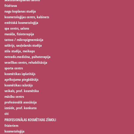
frizētava
nagu kopšanas studija
kosmetoloģijas centrs, kabinets
estētiskā kosmetoloģija
spa centrs, salons
masāža, fizioterapija
tattoo / mikropigmentācija
solārijs, sauļošanās studija
stila studija, meikaps
netradic.medicīna, psihoterapija
veselības centrs, rehabilitācija
sporta centrs
kosmētikas izplatītājs
aprīkojuma piegādātājs
kosmētikas ražotājs
veikals, prof. kosmētika
mācību centrs
profesionālā asociācija
izstāde, prof. konkurss
citi
PROFESIONĀLAS KOSMĒTIKAS ZĪMOLI
frizieriem
kosmetoloģija