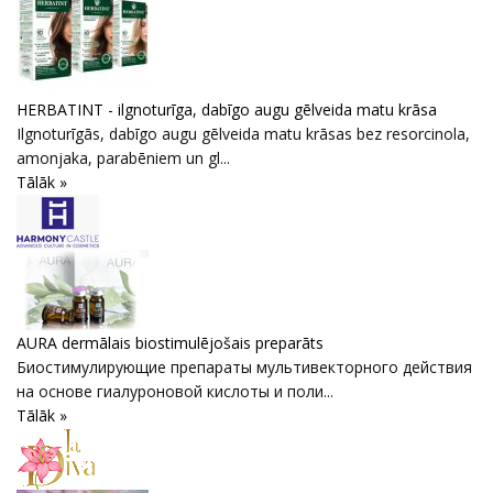
HERBATINT - ilgnoturīga, dabīgo augu gēlveida matu krāsa
Ilgnoturīgās, dabīgo augu gēlveida matu krāsas bez resorcinola,
amonjaka, parabēniem un gl...
Tālāk »
AURA dermālais biostimulējošais preparāts
Биостимулирующие препараты мультивекторного действия
на основе гиалуроновой кислоты и поли...
Tālāk »