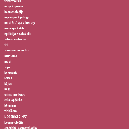
frizermāksla
nagu kopšana
kosmetoloģija
injekcijas / pīlingi
masāža / spa / beauty
meikaps / stils
epilācija / vaksācija
salonu vadīšana
citi
semināri sievietēm
KOPŠANA
mati
seja
ķermenis
rokas
kājas
nagi
grims, meikaps
stils, apģērbs
bērniem
vīriešiem
NODERĪGI ZINĀT
kosmetoloģija
estētiskā kosmetoloģija