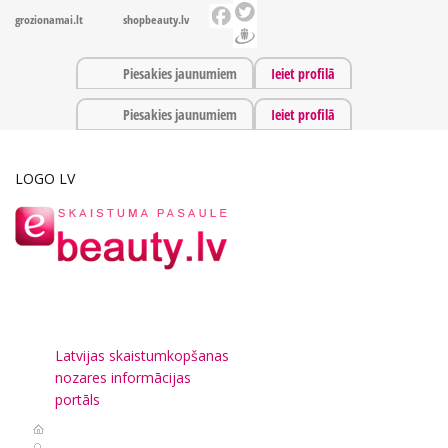
grozionamai.lt
shopbeauty.lv
Piesakies jaunumiem
Ieiet profilā
Piesakies jaunumiem
Ieiet profilā
LOGO LV
Latvijas skaistumkopšanas
nozares informācijas
portāls