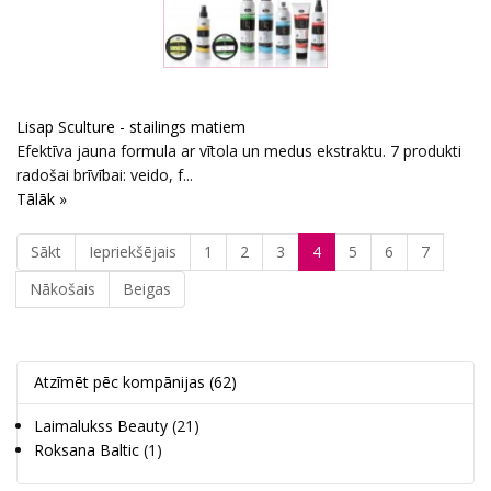
Lisap Sculture - stailings matiem
Efektīva jauna formula ar vītola un medus ekstraktu. 7 produkti
radošai brīvībai: veido, f...
Tālāk »
Sākt
Iepriekšējais
1
2
3
4
5
6
7
Nākošais
Beigas
Atzīmēt pēc kompānijas
(62)
Laimalukss Beauty
(21)
Roksana Baltic
(1)