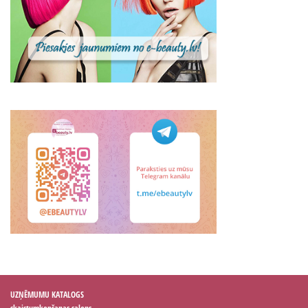
UZŅĒMUMU KATALOGS
skaistumkopšanas salons