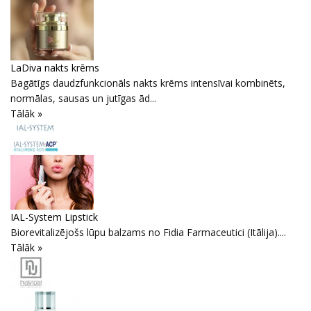
LaDiva nakts krēms
Bagātīgs daudzfunkcionāls nakts krēms intensīvai kombinēts,
normālas, sausas un jutīgas ād...
Tālāk »
IAL-System Lipstick
Biorevitalizējošs lūpu balzams no Fidia Farmaceutici (Itālija)....
Tālāk »