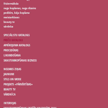
friziermāksla
nagu kopšanas, nagu dizains
pedikīrs, kāju kopšana
meistarklases
beauty tv
vārdnīca
SPECIĀLISTU KATALOGS
PREČU KATALOGS
APRĪKOJUMA KATALOGS
PROCEDŪRAS
LIKUMDOŠANA
SKAISTUMKOPŠANAS BIZNESS
NOZARES ZIŅAS
JAUNUMI
STILS UN MODE
PROJEKTS «PĀRVĒRTĪBAS»
BEAUTY TV
VĀRDNĪCA
INTERVIJAS