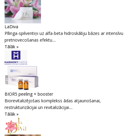
LaDiva
Pīlinga-spilventiņi uz alfa-beta hidroskābju bāzes ar intensīvu
pretnovecošanas efektu....
Tālāk »
BIOR5 peeling + booster
Biorevitalizējošais komplekss ādas atjaunošanai,
restrukturizācijai un revitalizācijai....
Tālāk »