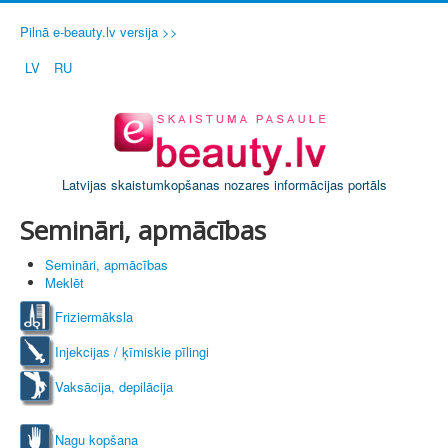
Pilnā e-beauty.lv versija >>
LV
RU
Latvijas skaistumkopšanas nozares informācijas portāls
Semināri, apmācības
Semināri, apmācības
Meklēt
Friziermāksla
Injekcijas / ķīmiskie pīlingi
Vaksācija, depilācija
Nagu kopšana