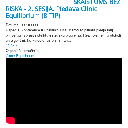
SKAISTUMS BEZ
RISKA - 2. SESIJA. Piedāvā Clinic
Equilibrium (8 TIP)
Datums: 03.10.2026
Kāpēc šī konference ir unikāla? Tikai starpdisciplināra pieeja ļauj
pilnvērtīgi izprast noteiktu estētisku problēmu. Reāli piemēri, protokoli
un algoritmi, ko varēsiet uzreiz izman...
Tālāk »
Organizē kompānija:
Clinic Equilibrium