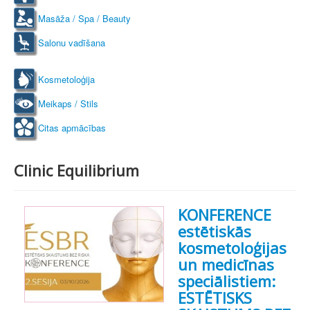
Masāža / Spa / Beauty
Salonu vadīšana
Kosmetoloģija
Meikaps / Stils
Citas apmācības
Clinic Equilibrium
KONFERENCE
estētiskās
kosmetoloģijas
un medicīnas
speciālistiem:
ESTĒTISKS