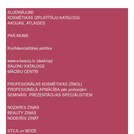
SLUDINĀJUMI
KOSMĒTIKAS IZPLATĪTĀJU KATALOGS
AKCIJAS, ATLAIDES
.
PAR MUMS
.
Konfidencialitātes politika
.
www.e-beauty.lv (desktop)
SALONU KATALOGS
MĀCĪBU CENTRI
.
PROFESIONĀLAS KOSMĒTIKAS ZĪMOLI
PROFESIONĀLĀ APMĀCĪBA pēc profesijām:
SEMINĀRI, PREZENTĀCIJAS SPECIĀLISTIEM
.
NOZARES ZIŅAS
BEAUTY ZIŅAS
NODERĪGI ZINĀT
.
STILS un MODE