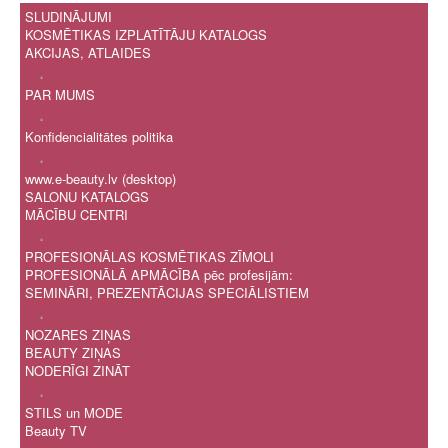
SLUDINĀJUMI
KOSMĒTIKAS IZPLATĪTĀJU KATALOGS
AKCIJAS, ATLAIDES
.
PAR MUMS
.
Konfidencialitātes politika
.
www.e-beauty.lv (desktop)
SALONU KATALOGS
MĀCĪBU CENTRI
.
PROFESIONĀLAS KOSMĒTIKAS ZĪMOLI
PROFESIONĀLĀ APMĀCĪBA pēc profesijām:
SEMINĀRI, PREZENTĀCIJAS SPECIĀLISTIEM
.
NOZARES ZIŅAS
BEAUTY ZIŅAS
NODERĪGI ZINĀT
.
STILS un MODE
Beauty TV