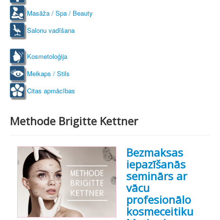
Masāža / Spa / Beauty
Salonu vadīšana
Kosmetoloģija
Meikaps / Stils
Citas apmācības
Methode Brigitte Kettner
Bezmaksas
iepazīšanās
seminārs ar
vācu
profesionālo
kosmeceitiku