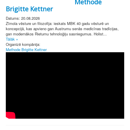
Methode
Brigitte Kettner
Datums: 20.08.2026
Zīmola vēsture un filozofija: ieskats MBK 40 gadu vēsturē un
koncepcijā, kas apvieno gan Austrumu senās medicīnas tradīcijas,
gan modernākos Rietumu tehnoloģiju sasniegumus. Holist...
Tālāk »
Organizē kompānija:
Methode Brigitte Kettner