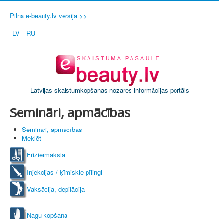
Pilnā e-beauty.lv versija >>
LV
RU
Latvijas skaistumkopšanas nozares informācijas portāls
Semināri, apmācības
Semināri, apmācības
Meklēt
Friziermāksla
Injekcijas / ķīmiskie pīlingi
Vaksācija, depilācija
Nagu kopšana