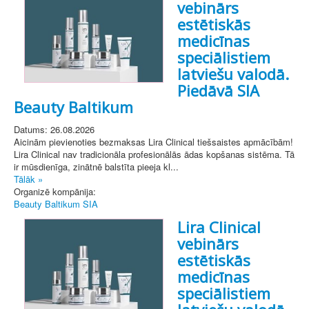
vebinārs
estētiskās
medicīnas
speciālistiem
latviešu valodā.
Piedāvā SIA
Beauty Baltikum
Datums: 26.08.2026
Aicinām pievienoties bezmaksas Lira Clinical tiešsaistes apmācībām!
Lira Clinical nav tradicionāla profesionālās ādas kopšanas sistēma. Tā
ir mūsdienīga, zinātnē balstīta pieeja kl...
Tālāk »
Organizē kompānija:
Beauty Baltikum SIA
Lira Clinical
vebinārs
estētiskās
medicīnas
speciālistiem