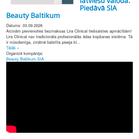
latviešu valodā.
Piedāvā SIA
Beauty Baltikum
Datums: 03.09.2026
Aicinām pievienoties bezmaksas Lira Clinical tiešsaistes apmācībām!
Lira Clinical nav tradicionāla profesionālās ādas kopšanas sistēma. Tā
ir mūsdienīga, zinātnē balstīta pieeja kl...
Tālāk »
Organizē kompānija:
Beauty Baltikum SIA