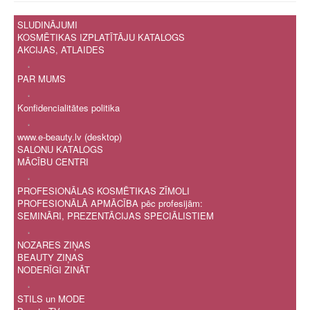
SLUDINĀJUMI
KOSMĒTIKAS IZPLATĪTĀJU KATALOGS
AKCIJAS, ATLAIDES
.
PAR MUMS
.
Konfidencialitātes politika
.
www.e-beauty.lv (desktop)
SALONU KATALOGS
MĀCĪBU CENTRI
.
PROFESIONĀLAS KOSMĒTIKAS ZĪMOLI
PROFESIONĀLĀ APMĀCĪBA pēc profesijām:
SEMINĀRI, PREZENTĀCIJAS SPECIĀLISTIEM
.
NOZARES ZIŅAS
BEAUTY ZIŅAS
NODERĪGI ZINĀT
.
STILS un MODE