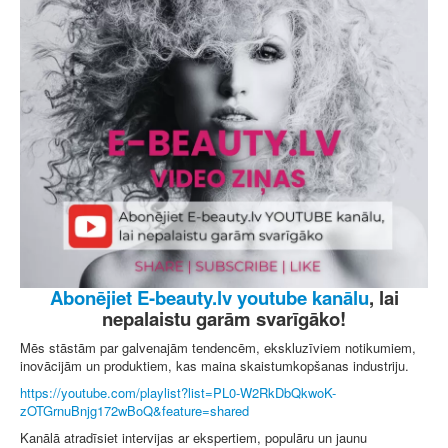
Abonējiet E-beauty.lv youtube kanālu
, lai
nepalaistu garām svarīgāko!
Mēs stāstām par galvenajām tendencēm, ekskluzīviem notikumiem,
inovācijām un produktiem, kas maina skaistumkopšanas industriju.
https://youtube.com/playlist?list=PL0-W2RkDbQkwoK-
zOTGrnuBnjg172wBoQ&feature=shared
Kanālā atradīsiet intervijas ar ekspertiem, populāru un jaunu