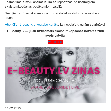
kosmētikas zīmolu apskatus, kā arī reportāžas no nozīmīgiem
skaistumkopšanas pasākumiem Latvijā.
Sekojiet līdzi jaunākajām ziņām un atklājiet skaistuma pasauli no
jauna.
Abonējiet E-beauty.lv youtube kanālu
, lai nepalaistu garām svarīgāko!
E-Beauty.lv — jūsu uzticamais skaistumkopšanas nozares ziņu
avots Latvijā.
YOUTUBE
14.02.2025