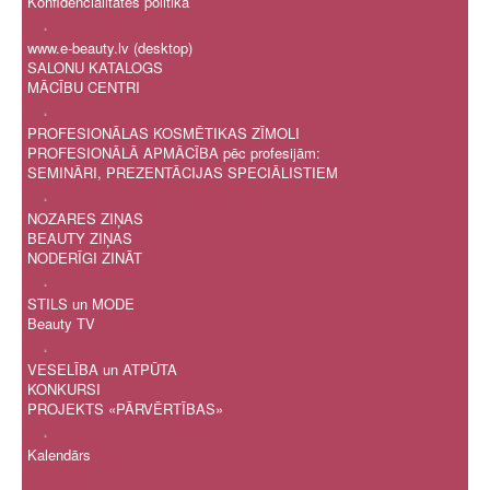
Konfidencialitātes politika
.
www.e-beauty.lv (desktop)
SALONU KATALOGS
MĀCĪBU CENTRI
.
PROFESIONĀLAS KOSMĒTIKAS ZĪMOLI
PROFESIONĀLĀ APMĀCĪBA pēc profesijām:
SEMINĀRI, PREZENTĀCIJAS SPECIĀLISTIEM
.
NOZARES ZIŅAS
BEAUTY ZIŅAS
NODERĪGI ZINĀT
.
STILS un MODE
Beauty TV
.
VESELĪBA un ATPŪTA
KONKURSI
PROJEKTS «PĀRVĒRTĪBAS»
.
Kalendārs