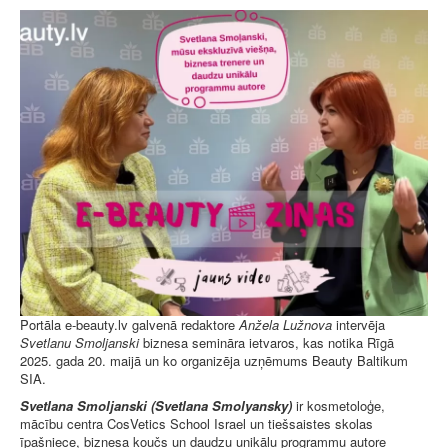
Portāla e-beauty.lv galvenā redaktore
Anžela Lužnova
intervēja
Svetlanu Smoljanski
biznesa semināra ietvaros, kas notika Rīgā
2025. gada 20. maijā un ko organizēja uzņēmums Beauty Baltikum
SIA.
Svetlana Smoljanski (Svetlana Smolyansky)
ir kosmetoloģe,
mācību centra CosVetics School Israel un tiešsaistes skolas
īpašniece, biznesa koučs un daudzu unikālu programmu autore