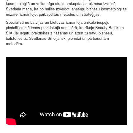
kosmetoloģijā un veiksmīga skaistumkopšanas biznesa izveidē.
Svetlana māca, kā no nulles izveidot ienesīgu biznesu kosmetoloģijas
nozarē, izmantojot pārbaudītas metodes un stratēģijas.
Speciālisti no Latvijas un Lietuvas izmantoja unikālo iespēju
piedalīties klātienes praktiskajā seminārā, ko rīkoja Beauty Baltikum
SIA, lai iegūtu praktiskas zināšanas un attīstītu savu biznesu,
balstoties uz Svetlanas Smoljanski pieredzi un pārbaudītām
metodēm.