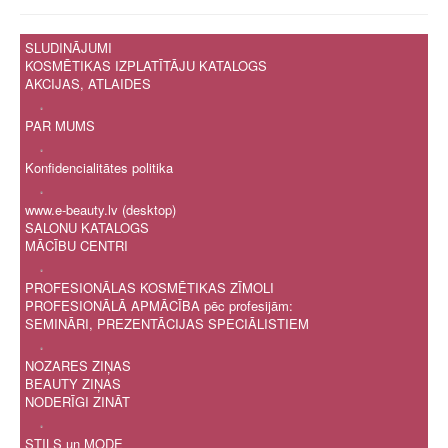
SLUDINĀJUMI
KOSMĒTIKAS IZPLATĪTĀJU KATALOGS
AKCIJAS, ATLAIDES
.
PAR MUMS
.
Konfidencialitātes politika
.
www.e-beauty.lv (desktop)
SALONU KATALOGS
MĀCĪBU CENTRI
.
PROFESIONĀLAS KOSMĒTIKAS ZĪMOLI
PROFESIONĀLĀ APMĀCĪBA pēc profesijām:
SEMINĀRI, PREZENTĀCIJAS SPECIĀLISTIEM
.
NOZARES ZIŅAS
BEAUTY ZIŅAS
NODERĪGI ZINĀT
.
STILS un MODE