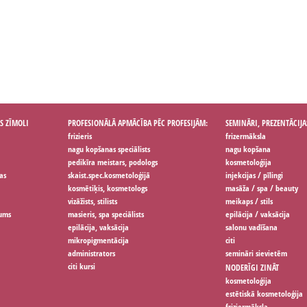
S ZĪMOLI
PROFESIONĀLĀ APMĀCĪBA PĒC PROFESIJĀM:
SEMINĀRI, PREZENTĀCIJA
frizieris
frizermāksla
nagu kopšanas speciālists
nagu kopšana
pedikīra meistars, podologs
kosmetoloģija
as
skaist.spec.kosmetoloģijā
injekcijas / pīlingi
kosmētiķis, kosmetologs
masāža / spa / beauty
vizāžists, stilists
meikaps / stils
jums
masieris, spa speciālists
epilācija / vaksācija
epilācija, vaksācija
salonu vadīšana
mikropigmentācija
citi
administrators
semināri sievietēm
citi kursi
NODERĪGI ZINĀT
kosmetoloģija
estētiskā kosmetoloģija
friziermāksla