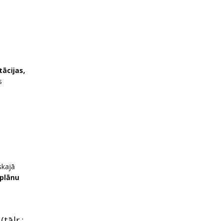
tācijas,
s
skajā
 plānu
u
(tālr.: