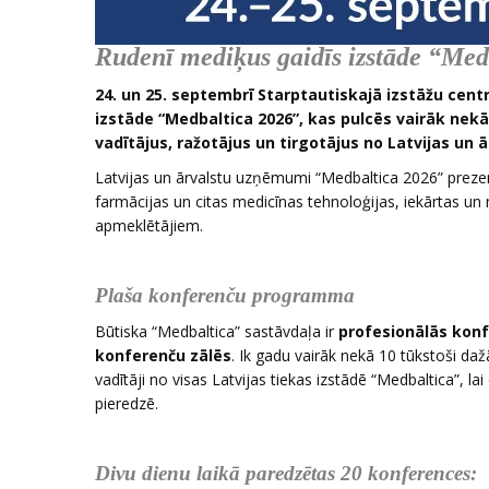
Rudenī mediķus gaidīs izstāde “Me
24. un 25. septembrī Starptautiskajā izstāžu centr
izstāde “Medbaltica 2026”, kas pulcēs vairāk nekā
vadītājus, ražotājus un tirgotājus no Latvijas un 
Latvijas un ārvalstu uzņēmumi “Medbaltica 2026” prezent
farmācijas un citas medicīnas tehnoloģijas, iekārtas un
apmeklētājiem.
Plaša konferenču programma
Būtiska “Medbaltica” sastāvdaļa ir
profesionālās konf
konferenču zālēs
. Ik gadu vairāk nekā 10 tūkstoši da
vadītāji no visas Latvijas tiekas izstādē “Medbaltica”, l
pieredzē.
Divu dienu laikā paredzētas 20 konferences: