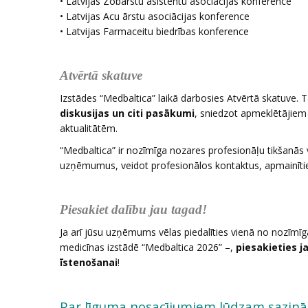
• Latvijas Zobārstu asistentu asociācijas konference
• Latvijas Acu ārstu asociācijas konference
• Latvijas Farmaceitu biedrības konference
Atvērtā skatuve
Izstādes “Medbaltica” laikā darbosies Atvērtā skatuve. T
diskusijas un citi pasākumi
, sniedzot apmeklētājiem
aktualitātēm.
“Medbaltica” ir nozīmīga nozares profesionāļu tikšanās 
uzņēmumus, veidot profesionālos kontaktus, apmainīties
Piesakiet dalību jau tagad!
Ja arī jūsu uzņēmums vēlas piedalīties vienā no nozīmī
medicīnas izstādē “Medbaltica 2026” –,
piesakieties j
īstenošanai
!
Par līguma nosacījumiem lūdzam sazināt