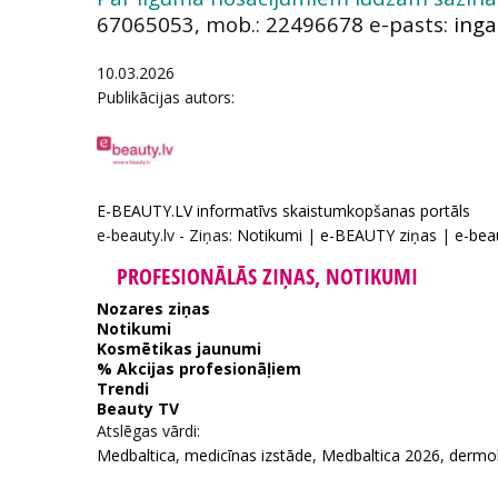
67065053, mob.: 22496678 e-pasts:
10.03.2026
Publikācijas autors:
E-BEAUTY.LV informatīvs skaistumkopšanas portāls
e-beauty.lv - Ziņas:
Notikumi
|
e-BEAUTY ziņas
|
e-beau
PROFESIONĀLĀS ZIŅAS, NOTIKUMI
Nozares ziņas
Notikumi
Kosmētikas jaunumi
% Akcijas profesionāļiem
Trendi
Beauty TV
Atslēgas vārdi:
Medbaltica
,
medicīnas izstāde
,
Medbaltica 2026
,
dermo