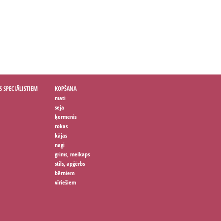
S SPECIĀLISTIEM
KOPŠANA
mati
seja
ķermenis
rokas
kājas
nagi
grims, meikaps
stils, apģērbs
bērniem
vīriešiem