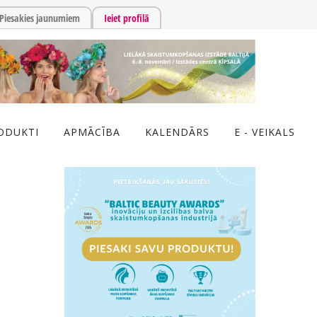
Piesakies jaunumiem
Ieiet profilā
ODUKTI
APMĀCĪBA
KALENDĀRS
E - VEIKALS