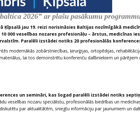
dbaltica 2026” ar plašu pasākumu programm
ā Ķīpsalā jau 19. reizi norisināsies Baltijas nozīmīgākā medicī
 10 000 veselības nozares profesionāļu – ārstus, medicīnas ie
ārvalstīm. Paralēli izstādei notiks 20 profesionālās konference
ēs modernākās zobārstniecības, ķirurģijas, ortopēdijas, rehabilitācij
 materiālus, lai tos demonstrētu konferenču dalībniekiem un pārējiem 
erences un semināri, kas šogad paralēli izstādei notiks septi
žādu veselības nozaru speciālistu, profesionālās biedrības un medicīna
ai diskutētu par aktualitātēm, sniegtu informāciju par jaunumiem un dal