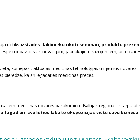
ajā notiks
izstādes dalībnieku rīkoti semināri, produktu prezen
 iespēju iepazīties ar inovācijām, jaunākajiem ražojumiem, un nozare
vieta, kur iepazīt aktuālās medicīnas tehnoloģijas un jaunus nozares
 pieredzē, kā arī iegādāties medicīnas preces.
gākajiem medicīnas nozares pasākumiem Baltijas reģionā – starptauti
au tagad un izvēlieties labāko ekspozīcijas vietu savu biznesa
ies ar izstādes vadītāju Ingu Kanastu-Zabarovsk