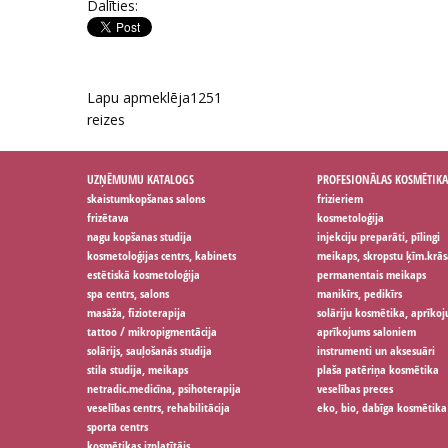
Dalīties:
Lapu apmeklēja
1251
reizes
UZŅĒMUMU KATALOGS
PROFESIONĀLAS KOSMĒTIKA
skaistumkopšanas salons
frizieriem
frizētava
kosmetoloģija
nagu kopšanas studija
injekciju preparāti, pīlingi
kosmetoloģijas centrs, kabinets
meikaps, skropstu ķīm.krās
estētiskā kosmetoloģija
permanentais meikaps
spa centrs, salons
manikīrs, pedikīrs
masāža, fizioterapija
solāriju kosmētika, aprīko
tattoo / mikropigmentācija
aprīkojums saloniem
solārijs, sauļošanās studija
instrumenti un aksesuāri
stila studija, meikaps
plaša patēriņa kosmētika
netradic.medicīna, psihoterapija
veselības preces
veselības centrs, rehabilitācija
eko, bio, dabīga kosmētika
sporta centrs
kosmētikas izplatītājs