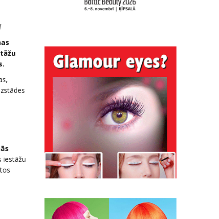
u
nas
stāžu
s.
as,
izstādes
ņās
s iestāžu
ītos