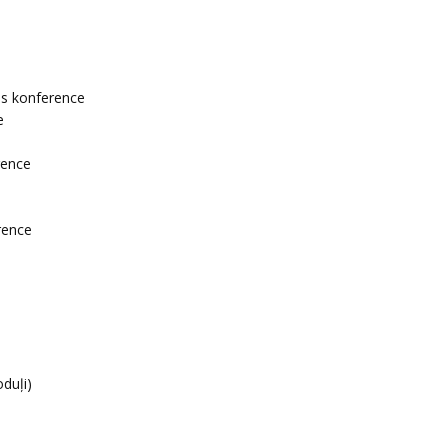
as konference
e
rence
erence
oduļi)