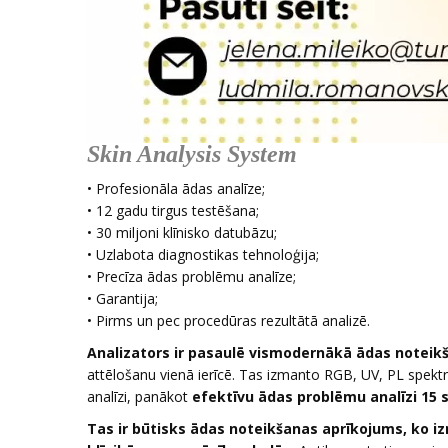
Skin Analysis System
• Profesionāla ādas analīze;
• 12 gadu tirgus testēšana;
• 30 miljoni klīnisko datubāzu;
• Uzlabota diagnostikas tehnoloģija;
• Precīza ādas problēmu analīze;
• Garantija;
• Pirms un pec procedūras rezultātā analizē.
Analizators ir pasaulē vismodernākā ādas noteik
attēlošanu vienā ierīcē. Tas izmanto RGB, UV, PL spektr
analīzi, panākot
efektīvu ādas problēmu analīzi 15 
Tas ir būtisks ādas noteikšanas aprīkojums, ko