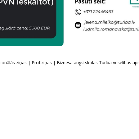
ionālās ziņas
|
Prof.ziņas
|
Biznesa augstskolas Turība veselības ap