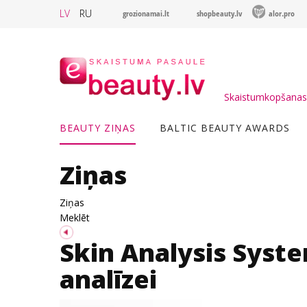
LV
RU
grozionamai.lt
shopbeauty.lv
alor.pro
Skaistumkopšanas 
BEAUTY ZIŅAS
BALTIC BEAUTY AWARDS
Ziņas
Ziņas
Meklēt
Skin Analysis Syste
analīzei