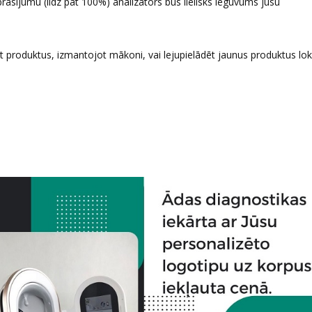
prasījumu (līdz pat 100%) analizators būs lielisks ieguvums jūsu
ēt produktus, izmantojot mākoni, vai lejupielādēt jaunus produktus lok