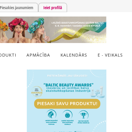
Piesakies jaunumiem
Ieiet profilā
ODUKTI
APMĀCĪBA
KALENDĀRS
E - VEIKALS