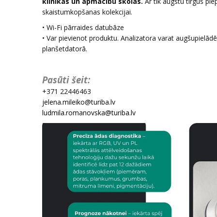
klīnikās un apmācību skolās.
Ar tik augstu tirgus pie
skaistumkopšanas kolekcijai.
• Wi-Fi pārraides datubāze
• Var pievienot produktu. Analizatora varat augšupielād
planšetdatorā.
Pasūti šeit:
+371 22446463