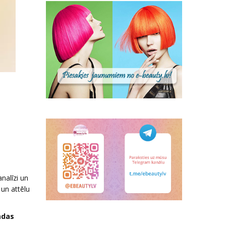
nalīzi un
 un attēlu
ādas