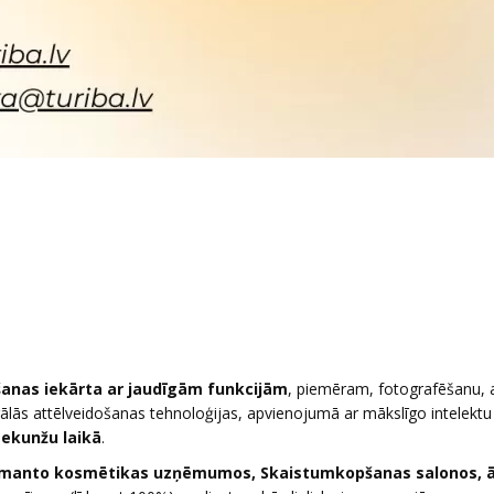
šanas iekārta ar jaudīgām funkcijām
, piemēram, fotografēšanu, a
ālās attēlveidošanas tehnoloģijas, apvienojumā ar mākslīgo intelektu
sekunžu laikā
.
 izmanto kosmētikas uzņēmumos, Skaistumkopšanas salonos, 