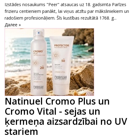
Izstādes nosaukums "Peer" atsaucas uz 18. gadsimta Parīzes
frizieru centieniem panākt, lai viņus atzītu par māksliniekiem un
radošiem profesionāļiem. Šīs kustības rezultātā 1768. g...
Далее »
Natinuel Cromo Plus un
Cromo Vital - sejas un
ķermeņa aizsardzībai no UV
stariem