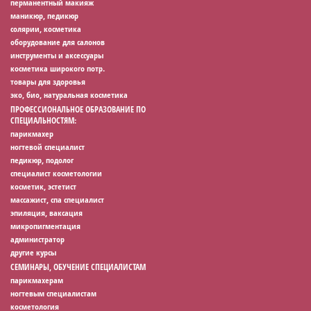
перманентный макияж
маникюр, педикюр
солярии, косметика
оборудование для салонов
инструменты и аксессуары
косметика широкого потр.
товары для здоровья
эко, био, натуральная косметика
ПРОФЕССИОНАЛЬНОЕ ОБРАЗОВАНИЕ ПО
СПЕЦИАЛЬНОСТЯМ:
парикмахер
ногтевой специалист
педикюр, подолог
специалист косметологии
косметик, эстетист
массажист, спа специалист
эпиляция, ваксация
микропигментация
администратор
другие курсы
СЕМИНАРЫ, ОБУЧЕНИЕ СПЕЦИАЛИСТАМ
парикмахерам
ногтевым специалистам
косметология