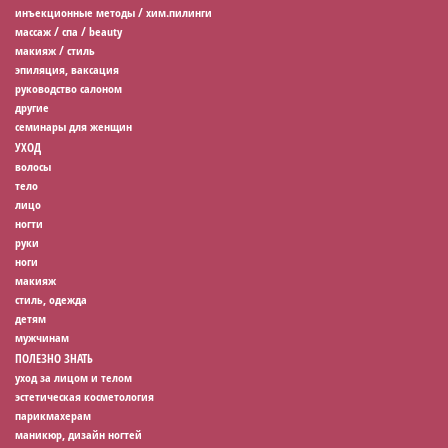
инъекционные методы / хим.пилинги
массаж / спа / beauty
макияж / стиль
эпиляция, ваксация
руководство салоном
другие
семинары для женщин
УХОД
волосы
тело
лицо
ногти
руки
ноги
макияж
стиль, одежда
детям
мужчинам
ПОЛЕЗНО ЗНАТЬ
уход за лицом и телом
эстетическая косметология
парикмахерам
маникюр, дизайн ногтей