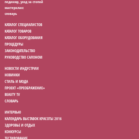
педикюр, уход за стопой
мастеркласс
словарь
КАТАЛОГ СПЕЦИАЛИСТОВ
КАТАЛОГ ТОВАРОВ
КАТАЛОГ ОБОРУДОВАНИЯ
ПРОЦЕДУРЫ
ЗАКОНОДАТЕЛЬСТВО
РУКОВОДСТВО САЛОНОМ
НОВОСТИ ИНДУСТРИИ
НОВИНКИ
СТИЛЬ И МОДА
ПРОЕКТ «ПРЕОБРАЖЕНИЕ»
BEAUTY TV
СЛОВАРЬ
ИНТЕРВЬЮ
КАЛЕНДАРЬ ВЫСТАВОК КРАСОТЫ 2016
ЗДОРОВЬЕ И ОТДЫХ
КОНКУРСЫ
ТЕСТИРОВАНИЕ