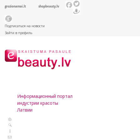
grozionamai.lt
shopbeauty.lv
Подписаться на новости
Зайти в профиль
Информационный портал
индустрии красоты
Латвии