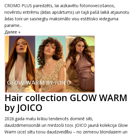
CROMO PLUS paredzēts, lai aizkavētu fotonovecošanos,
novērstu eritrēmu (ādas apsārtums) un tajā pašā laikā atjaunotu
ādas toni un sasniegtu maksimālo visu estētisko iedeguma
parame...
Далее »
Hair collection GLOW WARM
by JOICO
2026.gada matu krāsu tendencēs dominē silti,
daudzdimensionāli un mirdzoši toņi. JOICO jaunā kolekcija Glow
Warm izceļ siltu toņu daudzveidību – no zemeņu blondajiem un