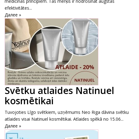
medicīnas principiem. Tās mērķis ir nodrošināt augstas
efektivitātes...
Далее »
Svētku atlaides Natinuel
kosmētikai
Tuvojoties Līgo svētkiem, uzņēmums Neo Riga dāvina svētku
atlaides visai Natinuel kosmētikai. Atlaides spēkā no 15.06...
Далее »