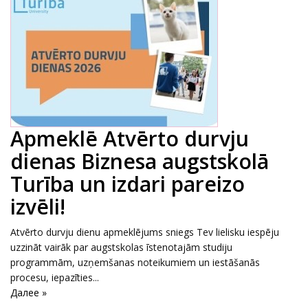
Apmeklē Atvērto durvju
dienas Biznesa augstskolā
Turība un izdari pareizo
izvēli!
Atvērto durvju dienu apmeklējums sniegs Tev lielisku iespēju
uzzināt vairāk par augstskolas īstenotajām studiju
programmām, uzņemšanas noteikumiem un iestāšanās
procesu, iepazīties...
Далее »