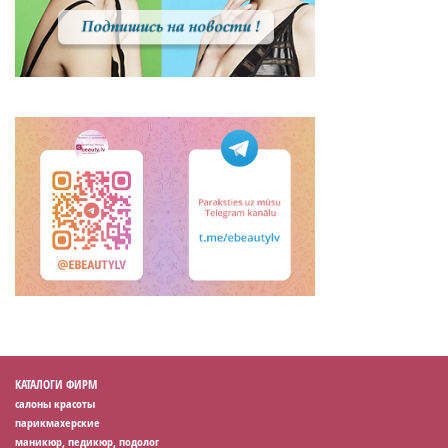
КАТАЛОГИ ФИРМ
салоны красоты
парикмахерские
маникюр, педикюр, подолог