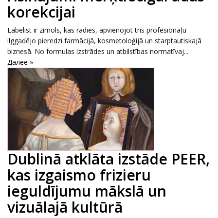
korekcijai
Labelist ir zīmols, kas radies, apvienojot trīs profesionāļu
ilggadējo pieredzi farmācijā, kosmetoloģijā un starptautiskajā
biznesā. No formulas izstrādes un atbilstības normatīvaj...
Далее »
Dublinā atklāta izstāde PEER,
kas izgaismo frizieru
ieguldījumu mākslā un
vizuālajā kultūrā