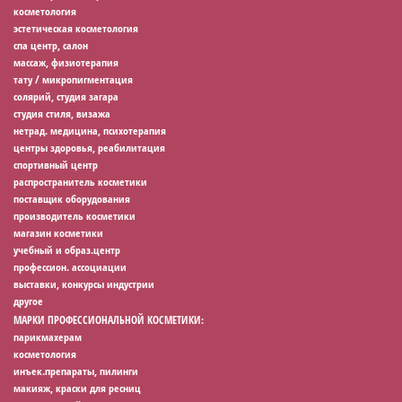
косметология
эстетическая косметология
спа центр, салон
массаж, физиотерапия
тату / микропигментация
солярий, студия загара
студия стиля, визажа
нетрад. медицина, психотерапия
центры здоровья, реабилитация
спортивный центр
распространитель косметики
поставщик оборудования
производитель косметики
магазин косметики
учебный и образ.центр
профессион. ассоциации
выставки, конкурсы индустрии
другое
МАРКИ ПРОФЕССИОНАЛЬНОЙ КОСМЕТИКИ:
парикмахерам
косметология
инъек.препараты, пилинги
макияж, краски для ресниц