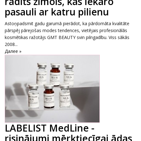
radīts zīmols, kas iekaro
pasauli ar katru pilienu
Astoņpadsmit gadu garumā pierādot, ka pārdomāta kvalitāte
pārspēj pārejošas modes tendences, vietējais profesionālās
kosmētikas ražotājs GMT BEAUTY svin pilngadību. Viss sākās
2008...
Далее »
LABELIST MedLine -
risinājumi mērķtiecīgai ādas