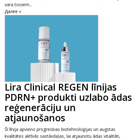
vara toņiem...
Далее »
Lira Clinical REGEN līnijas
PDRN+ produkti uzlabo ādas
reģenerāciju un
atjaunošanos
Šī līnija apvieno progresīvas biotehnoloģijas un augstas
kvalitātes aktīvās sastāvdaļas, lai atjaunotu ādas vitalitāti,