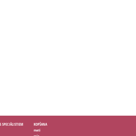
S SPECIĀLISTIEM
KOPŠANA
mati
seja