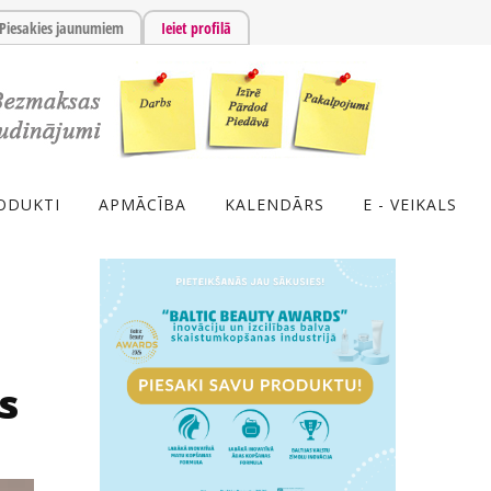
Piesakies jaunumiem
Ieiet profilā
ODUKTI
APMĀCĪBA
KALENDĀRS
E - VEIKALS
s