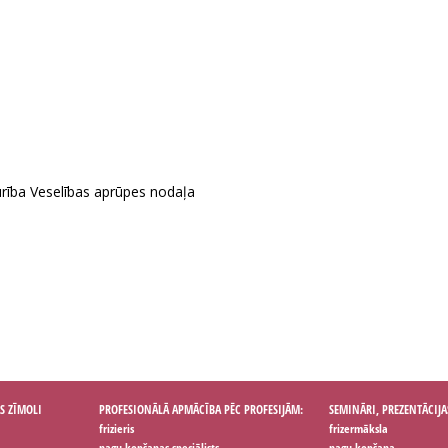
rība Veselības aprūpes nodaļa
S ZĪMOLI
PROFESIONĀLĀ APMĀCĪBA PĒC PROFESIJĀM:
SEMINĀRI, PREZENTĀCIJA
frizieris
frizermāksla
nagu kopšanas speciālists
nagu kopšana