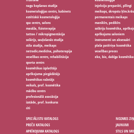
nagu kopšanas studija
injekciju preparāti, pīlingi
kosmetoloģijas centrs, kabinets
meikaps, skropstu ķīm.krās
estētiskā kosmetoloģija
permanentais meikaps
spa centrs, salons
manikīrs, pedikīrs
masāža, fizioterapija
solāriju kosmētika, aprīko
tattoo / mikropigmentācija
aprīkojums saloniem
solārijs, sauļošanās studija
instrumenti un aksesuāri
stila studija, meikaps
plaša patēriņa kosmētika
netradic.medicīna, psihoterapija
veselības preces
veselības centrs, rehabilitācija
eko, bio, dabīga kosmētika
sporta centrs
kosmētikas izplatītājs
aprīkojuma piegādātājs
kosmētikas ražotājs
veikals, prof. kosmētika
mācību centrs
profesionālā asociācija
izstāde, prof. konkurss
citi
SPECIĀLISTU KATALOGS
NOZARES ZI
PREČU KATALOGS
JAUNUMI
APRĪKOJUMA KATALOGS
STILS UN M