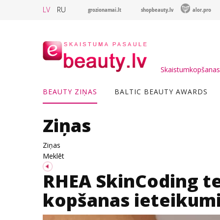
LV
RU
grozionamai.lt
shopbeauty.lv
alor.pro
Skaistumkopšanas 
BEAUTY ZIŅAS
BALTIC BEAUTY AWARDS
Ziņas
Ziņas
Meklēt
RHEA SkinCoding te
kopšanas ieteikum