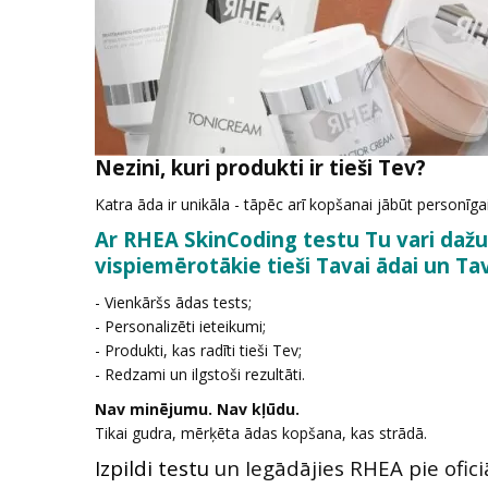
Nezini, kuri produkti ir tieši Tev?
Katra āda ir unikāla - tāpēc arī kopšanai jābūt personīgai
Ar
RHEA SkinCoding testu
Tu vari dažu
vispiemērotākie tieši Tavai ādai un T
- Vienkāršs ādas tests;
- Personalizēti ieteikumi;
- Produkti, kas radīti tieši Tev;
- Redzami un ilgstoši rezultāti.
Nav minējumu. Nav kļūdu.
Tikai gudra, mērķēta ādas kopšana, kas strādā.
Izpildi testu
un Iegādājies RHEA pie ofici