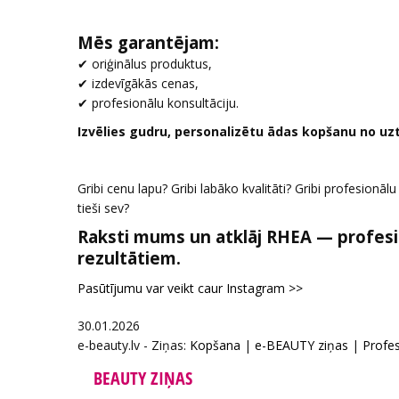
Mēs garantējam:
✔ oriģinālus produktus,
✔ izdevīgākās cenas,
✔ profesionālu konsultāciju.
Izvēlies gudru, personalizētu ādas kopšanu no uz
Gribi cenu lapu? Gribi labāko kvalitāti? Gribi profesionāl
tieši sev?
Raksti mums un atklāj RHEA — profesi
rezultātiem.
Pasūtījumu var veikt caur Instagram >>
30.01.2026
e-beauty.lv - Ziņas:
Kopšana
|
e-BEAUTY ziņas
|
Profes
BEAUTY ZIŅAS