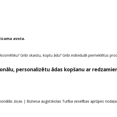
ticama avota.
u kosmētiku? Gribi skaistu, koptu ādu? Gribi individuāli piemeklētus pro
onālu, personalizētu ādas kopšanu ar redzami
ionālās ziņas
|
Biznesa augstskolas Turība veselības aprūpes nodaļa