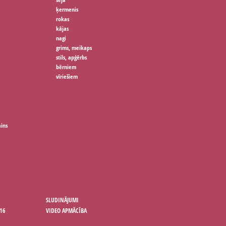
ķermenis
rokas
kājas
nagi
grims, meikaps
stils, apģērbs
bērniem
vīriešiem
ains
SLUDINĀJUMI
16
VIDEO APMĀCĪBA