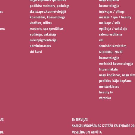
pedikīra meistars, podologs
kosmetoloģija
as
skaist.spec.kosmetoloģijā
injekcijas / pīlingi
kosmētiķis, kosmetologs
masāža / spa / beauty
vizāžists, stilists
meikaps / stils
jums
masieris, spa speciālists
epilācija / vaksācija
epilācija, vaksācija
salonu vadīšana
mikropigmentācija
citi
administrators
semināri sievietēm
citi kursi
NODERĪGI ZINĀT
kosmetoloģija
estētiskā kosmetoloģija
friziermāksla
nagu kopšanas, nagu diz
pedikīrs, kāju kopšana
meistarklases
beauty tv
vārdnīca
ŅAS
INTERVIJAS
SKAISTUMKOPŠANAS IZSTĀŽU KALENDĀRS 20
ODE
VESELĪBA UN ATPŪTA