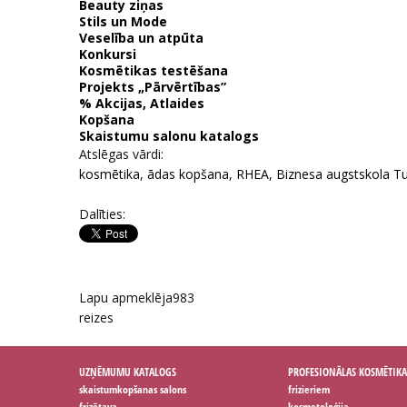
Beauty ziņas
Stils un Mode
Veselība un atpūta
Konkursi
Kosmētikas testēšana
Projekts „Pārvērtības”
% Akcijas, Atlaides
Kopšana
Skaistumu salonu katalogs
Atslēgas vārdi:
kosmētika
,
ādas kopšana
,
RHEA
,
Biznesa augstskola Tu
Dalīties:
Lapu apmeklēja
983
reizes
UZŅĒMUMU KATALOGS
PROFESIONĀLAS KOSMĒTIKA
skaistumkopšanas salons
frizieriem
frizētava
kosmetoloģija