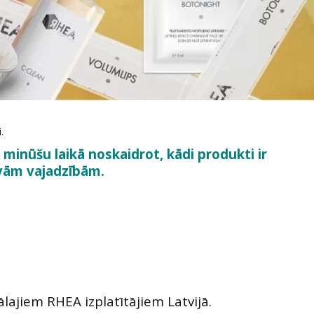
.
 minūšu laikā noskaidrot, kādi produkti ir
avām vajadzībām.
ālajiem RHEA izplatītājiem Latvijā.