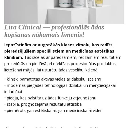
Lira Clinical — profesionālās ādas
kopšanas nākamais līmenis!
Iepazīstinām ar augstākās klases zīmolu, kas radīts
pieredzējušiem speciālistiem un medicīnas estētikas
klīnikām.
Tas izceļas ar paredzamiem, redzamiem rezultātiem
procedūrās un piedāvā arī efektīvus profesionālus produktus
lietošanai mājās, lai uzturētu ādas veselību ikdienā.
• klīniski pamatotas aktīvās vielas ar dabisku izcelsmi
• modernās piegādes tehnoloģijas dziļākai un mērķtiecīgākai
iedarbībai
• pieeja, kas balstīta uz ādas funkciju atjaunošanu
• stabila, prognozējama rezultātu attīstība
• piemērots gan estētiskajai, gan medicīniskajai videi