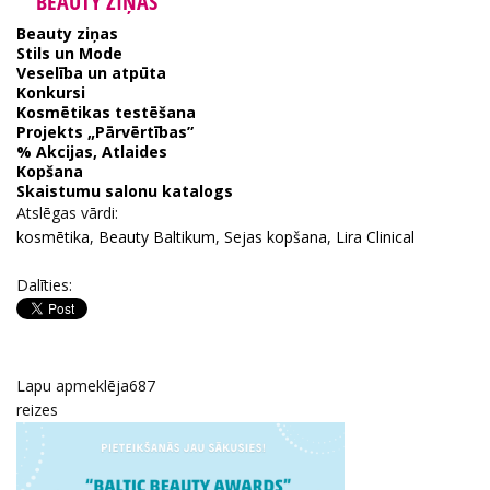
BEAUTY ZIŅAS
Beauty ziņas
Stils un Mode
Veselība un atpūta
Konkursi
Kosmētikas testēšana
Projekts „Pārvērtības”
% Akcijas, Atlaides
Kopšana
Skaistumu salonu katalogs
Atslēgas vārdi:
kosmētika
,
Beauty Baltikum
,
Sejas kopšana
,
Lira Clinical
Dalīties:
Lapu apmeklēja
687
reizes