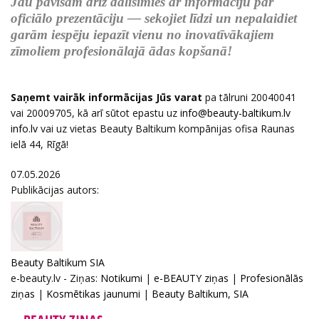
Jau pavisam drīz dalīsimies ar informāciju par
oficiālo prezentāciju — sekojiet līdzi un nepalaidiet
garām iespēju iepazīt vienu no inovatīvākajiem
zīmoliem profesionālajā ādas kopšanā!
Saņemt vairāk informācijas Jūs varat
pa tālruni 20040041
vai 20009705, kā arī sūtot epastu uz
vai uz vietas Beauty Baltikum kompānijas ofisa Raunas
ielā 44, Rīgā!
07.05.2026
Publikācijas autors:
Beauty Baltikum SIA
e-beauty.lv - Ziņas:
Notikumi
|
e-BEAUTY ziņas
|
Profesionālās
ziņas
|
Kosmētikas jaunumi
|
Beauty Baltikum, SIA