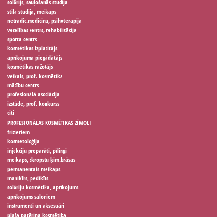
solārijs, sauļošanās studija
stila studija, meikaps
netradic.medicīna, psihoterapija
veselības centrs, rehabilitācija
sporta centrs
kosmētikas izplatītājs
aprīkojuma piegādātājs
kosmētikas ražotājs
veikals, prof. kosmētika
mācību centrs
profesionālā asociācija
izstāde, prof. konkurss
citi
PROFESIONĀLAS KOSMĒTIKAS ZĪMOLI
frizieriem
kosmetoloģija
injekciju preparāti, pīlingi
meikaps, skropstu ķīm.krāsas
permanentais meikaps
manikīrs, pedikīrs
solāriju kosmētika, aprīkojums
aprīkojums saloniem
instrumenti un aksesuāri
plaša patēriņa kosmētika