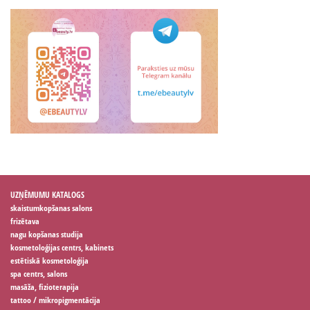
UZŅĒMUMU KATALOGS
skaistumkopšanas salons
frizētava
nagu kopšanas studija
kosmetoloģijas centrs, kabinets
estētiskā kosmetoloģija
spa centrs, salons
masāža, fizioterapija
tattoo / mikropigmentācija