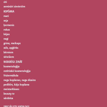
citi
semināri sievietēm
KOPŠANA
mati
seja
ķermenis
rokas
kājas
nagi
grims, meikaps
stils, apģērbs
bērniem
vīriešiem
NODERĪGI ZINĀT
kosmetoloģija
estētiskā kosmetoloģija
friziermāksla
nagu kopšanas, nagu dizains
pedikīrs, kāju kopšana
meistarklases
beauty tv
vārdnīca
SPECIĀLISTU KATALOGS