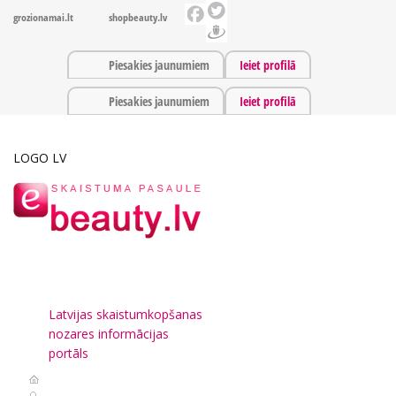
grozionamai.lt
shopbeauty.lv
Piesakies jaunumiem
Ieiet profilā
Piesakies jaunumiem
Ieiet profilā
LOGO LV
Latvijas skaistumkopšanas
nozares informācijas
portāls