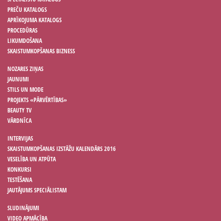
PREČU KATALOGS
APRĪKOJUMA KATALOGS
PROCEDŪRAS
LIKUMDOŠANA
SKAISTUMKOPŠANAS BIZNESS
NOZARES ZIŅAS
JAUNUMI
STILS UN MODE
PROJEKTS «PĀRVĒRTĪBAS»
BEAUTY TV
VĀRDNĪCA
INTERVIJAS
SKAISTUMKOPŠANAS IZSTĀŽU KALENDĀRS 2016
VESELĪBA UN ATPŪTA
KONKURSI
TESTĒŠANA
JAUTĀJUMS SPECIĀLISTAM
SLUDINĀJUMI
VIDEO APMĀCĪBA