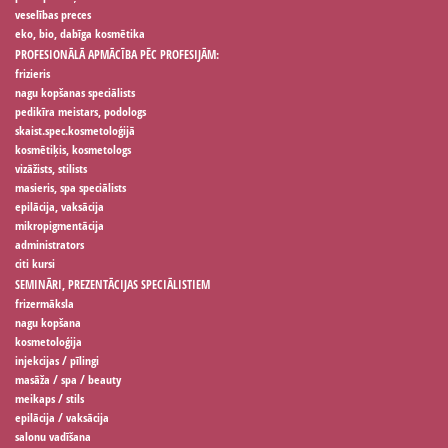
veselības preces
eko, bio, dabīga kosmētika
PROFESIONĀLĀ APMĀCĪBA PĒC PROFESIJĀM:
frizieris
nagu kopšanas speciālists
pedikīra meistars, podologs
skaist.spec.kosmetoloģijā
kosmētiķis, kosmetologs
vizāžists, stilists
masieris, spa speciālists
epilācija, vaksācija
mikropigmentācija
administrators
citi kursi
SEMINĀRI, PREZENTĀCIJAS SPECIĀLISTIEM
frizermāksla
nagu kopšana
kosmetoloģija
injekcijas / pīlingi
masāža / spa / beauty
meikaps / stils
epilācija / vaksācija
salonu vadīšana