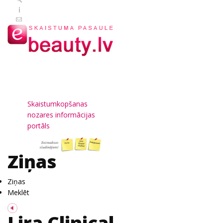
Skaistumkopšanas
nozares informācijas
portāls
Ziņas
Ziņas
Meklēt
Lira Clinical —