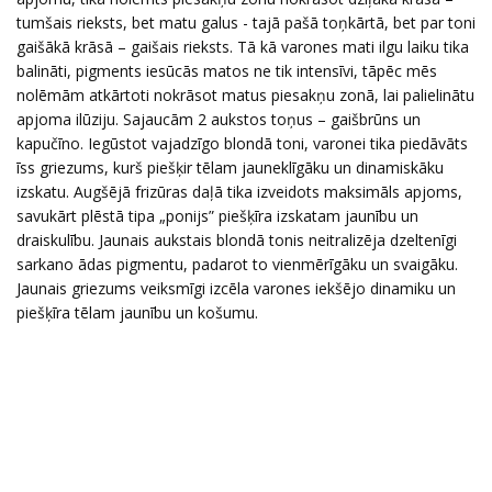
tumšais rieksts, bet matu galus - tajā pašā toņkārtā, bet par toni
gaišākā krāsā – gaišais rieksts. Tā kā varones mati ilgu laiku tika
balināti, pigments iesūcās matos ne tik intensīvi, tāpēc mēs
nolēmām atkārtoti nokrāsot matus piesakņu zonā, lai palielinātu
apjoma ilūziju. Sajaucām 2 aukstos toņus – gaišbrūns un
kapučīno. Iegūstot vajadzīgo blondā toni, varonei tika piedāvāts
īss griezums, kurš piešķir tēlam jauneklīgāku un dinamiskāku
izskatu. Augšējā frizūras daļā tika izveidots maksimāls apjoms,
savukārt plēstā tipa „ponijs” piešķīra izskatam jaunību un
draiskulību. Jaunais aukstais blondā tonis neitralizēja dzeltenīgi
sarkano ādas pigmentu, padarot to vienmērīgāku un svaigāku.
Jaunais griezums veiksmīgi izcēla varones iekšējo dinamiku un
piešķīra tēlam jaunību un košumu.