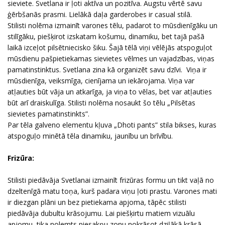
sieviete. Svetlana ir ļoti aktīva un pozitīva. Augstu vērtē savu
ģērbšanās prasmi. Lielākā daļa garderobes ir casual stilā.
Stilisti nolēma izmainīt varones tēlu, padarot to mūsdienīgāku un
stilīgāku, piešķirot izskatam košumu, dinamiku, bet tajā pašā
laikā izceļot pilsētniecisko šiku. Šajā tēlā viņi vēlējās atspoguļot
mūsdienu pašpietiekamas sievietes vēlmes un vajadzības, viņas
pamatinstinktus. Svetlana zina kā organizēt savu dzīvi. Viņa ir
mūsdienīga, veiksmīga, cienījama un iekārojama. Viņa var
atļauties būt vāja un atkarīga, ja viņa to vēlas, bet var atļauties
būt arī draiskulīga. Stilisti nolēma nosaukt šo tēlu „Pilsētas
sievietes pamatinstinkts”.
Par tēla galveno elementu kļuva „Dhoti pants” stila bikses, kuras
atspoguļo minētā tēla dinamiku, jaunību un brīvību.
Frizūra:
Stilisti piedāvāja Svetlanai izmainīt frizūras formu un tikt vaļā no
dzeltenīgā matu toņa, kurš padara viņu ļoti prastu. Varones mati
ir diezgan plāni un bez pietiekama apjoma, tāpēc stilisti
piedāvāja dubultu krāsojumu. Lai piešķirtu matiem vizuālu
apjomu, tika nolemts piesakņu zonu nokrāsot dziļākā krāsā –