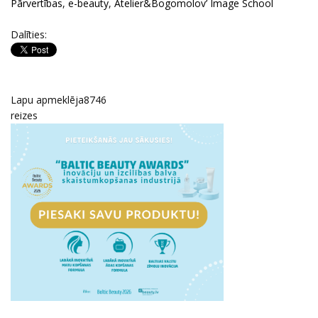
Pārvertības
,
e-beauty
,
Atelier&Bogomolov’ Image School
Dalīties:
Lapu apmeklēja
8746
reizes