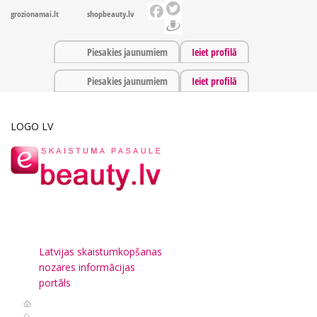
grozionamai.lt
shopbeauty.lv
Piesakies jaunumiem
Ieiet profilā
Piesakies jaunumiem
Ieiet profilā
LOGO LV
Latvijas skaistumkopšanas
nozares informācijas
portāls