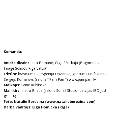
Komanda:
Imidža dizains:
Inta Eihmane, Olga Ščuckaja (Bogomolov‘
Image School, Riga Latvia)
Frizūra:
krāsojums – Jevģēnija Davidova, griezums un frizūra –
Sergejs Komarovs (salons ‘“Pam Pam“)
www.pampam.lv
Meikaps:
Laine Kublinska
Manikīrs:
Inatra Briede (salons Soneil Studio, Latvijas IBD Just
gel SIA)
Foto: Natalie Berezina (
www.natalieberezina.com
)
Darba vadītājs: Elga Homicka (Riga)