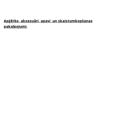
Apģērbs, aksesuāri, apavi un skaistumkopšanas
pakalpojumi: