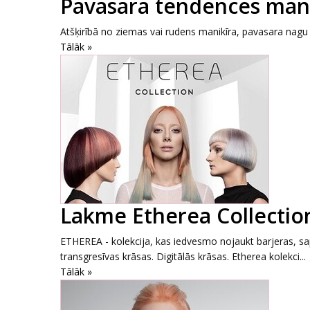
Pavasara tendences man
Atšķirībā no ziemas vai rudens manikīra, pavasara nagu d
Tālāk »
Lakme Etherea Collecti
ETHEREA - kolekcija, kas iedvesmo nojaukt barjeras, sap
transgresīvas krāsas. Digitālās krāsas. Etherea kolekci...
Tālāk »