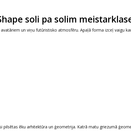
Shape soli pa solim meistarklas
ar avatāriem un viņu futūristisko atmosfēru. Apaļā forma izceļ vaigu ka
 pilsētas ēku arhitektūra un ģeometrija. Katrā matu griezumā ģeomet