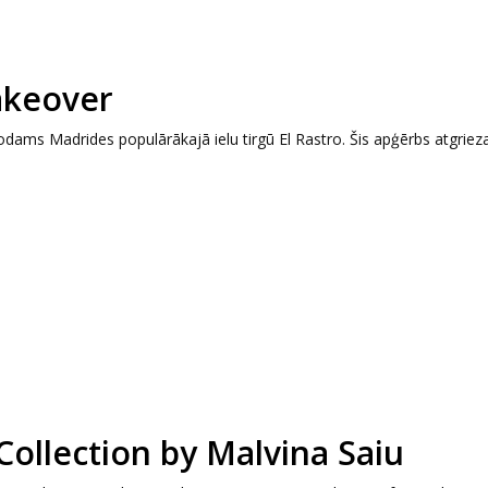
akeover
odams Madrides populārākajā ielu tirgū El Rastro. Šis apģērbs atgrie
ollection by Malvina Saiu