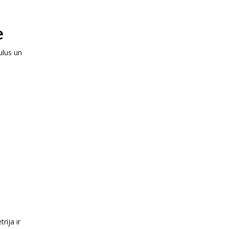
e
ulus un
rija ir