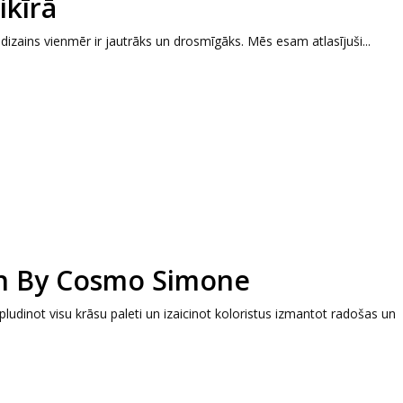
ikīrā
izains vienmēr ir jautrāks un drosmīgāks. Mēs esam atlasījuši...
on By Cosmo Simone
ludinot visu krāsu paleti un izaicinot koloristus izmantot radošas un