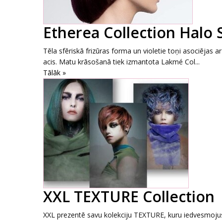
Etherea Collection Halo 
Tēla sfēriskā frizūras forma un violetie toņi asociējas 
acis. Matu krāsošanā tiek izmantota Lakmé Col...
Tālāk »
XXL TEXTURE Collection
XXL prezentē savu kolekciju TEXTURE, kuru iedvesmojusi