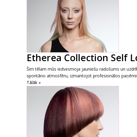
Etherea Collection Self L
Šim tēlam mūs iedvesmoja jauniešu radošums un uzdrīk
spontāno atmosfēru, izmantojot profesionālos paņēmie
Tālāk »