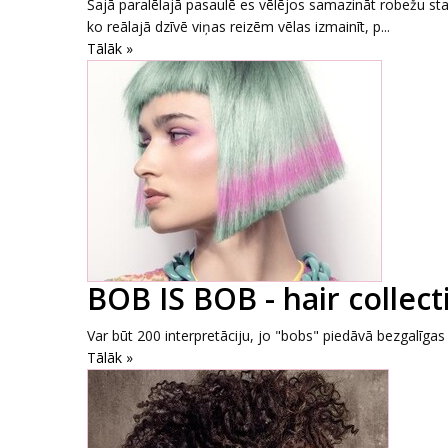
Šajā paralēlajā pasaulē es vēlējos samazināt robežu sta
ko reālajā dzīvē viņas reizēm vēlas izmainīt, p...
Tālāk »
BOB IS BOB - hair collect
Var būt 200 interpretāciju, jo "bobs" piedāvā bezgalīgas 
Tālāk »