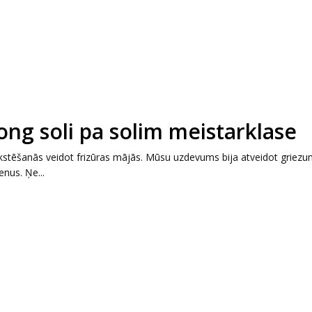
ong soli pa solim meistarklase
stēšanās veidot frizūras mājās. Mūsu uzdevums bija atveidot griez
nus. Ņe...