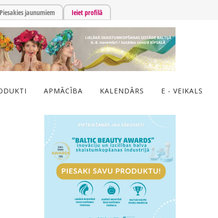
Piesakies jaunumiem
Ieiet profilā
ODUKTI
APMĀCĪBA
KALENDĀRS
E - VEIKALS