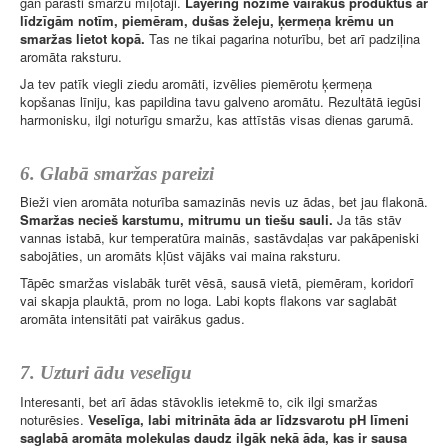
gan parasti smaržu mīļotāji.
Layering nozīmē vairākus produktus ar
līdzīgām notīm, piemēram, dušas želeju, ķermeņa krēmu un
smaržas lietot kopā.
Tas ne tikai pagarina noturību, bet arī padziļina
aromāta raksturu.
Ja tev patīk viegli ziedu aromāti, izvēlies piemērotu ķermeņa
kopšanas līniju, kas papildina tavu galveno aromātu. Rezultātā iegūsi
harmonisku, ilgi noturīgu smaržu, kas attīstās visas dienas garumā.
6. Glabā smaržas pareizi
Bieži vien aromāta noturība samazinās nevis uz ādas, bet jau flakonā.
Smaržas necieš karstumu, mitrumu un tiešu sauli.
Ja tās stāv
vannas istabā, kur temperatūra mainās, sastāvdaļas var pakāpeniski
sabojāties, un aromāts kļūst vājāks vai maina raksturu.
Tāpēc smaržas vislabāk turēt vēsā, sausā vietā, piemēram, koridorī
vai skapja plauktā, prom no loga. Labi kopts flakons var saglabāt
aromāta intensitāti pat vairākus gadus.
7. Uzturi ādu veselīgu
Interesanti, bet arī ādas stāvoklis ietekmē to, cik ilgi smaržas
noturēsies.
Veselīga, labi mitrināta āda ar līdzsvarotu pH līmeni
saglabā aromāta molekulas daudz ilgāk nekā āda, kas ir sausa