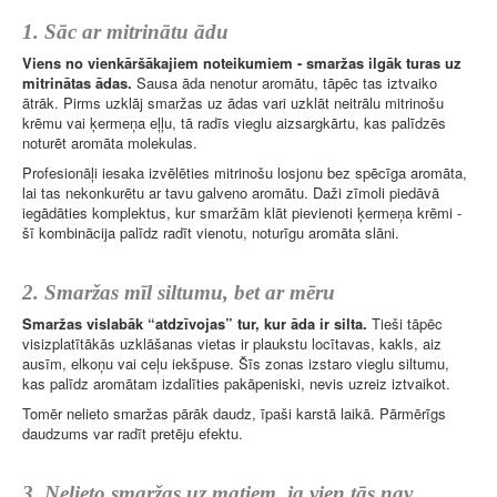
1. Sāc ar mitrinātu ādu
Viens no vienkāršākajiem noteikumiem - smaržas ilgāk turas uz
mitrinātas ādas.
Sausa āda nenotur aromātu, tāpēc tas iztvaiko
ātrāk. Pirms uzklāj smaržas uz ādas vari uzklāt neitrālu mitrinošu
krēmu vai ķermeņa eļļu, tā radīs vieglu aizsargkārtu, kas palīdzēs
noturēt aromāta molekulas.
Profesionāļi iesaka izvēlēties mitrinošu losjonu bez spēcīga aromāta,
lai tas nekonkurētu ar tavu galveno aromātu. Daži zīmoli piedāvā
iegādāties komplektus, kur smaržām klāt pievienoti ķermeņa krēmi -
šī kombinācija palīdz radīt vienotu, noturīgu aromāta slāni.
2. Smaržas mīl siltumu, bet ar mēru
Smaržas vislabāk “atdzīvojas” tur, kur āda ir silta.
Tieši tāpēc
visizplatītākās uzklāšanas vietas ir plaukstu locītavas, kakls, aiz
ausīm, elkoņu vai ceļu iekšpuse. Šīs zonas izstaro vieglu siltumu,
kas palīdz aromātam izdalīties pakāpeniski, nevis uzreiz iztvaikot.
Tomēr nelieto smaržas pārāk daudz, īpaši karstā laikā. Pārmērīgs
daudzums var radīt pretēju efektu.
3. Nelieto smaržas uz matiem, ja vien tās nav