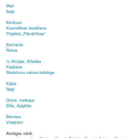
Mati
Seja
Konkursi
Kosmētikas testēšana
Projekts „Pārvērtības”
Ķermenis
Rokas
% Akcijas, Atlaides
Kopšana
Skaistumu salonu katalogs
Kājas
Nagi
Grims, meikaps
Stils, Apģērbs
Bērniem
Vīriešiem
Atslēgas vārdi: