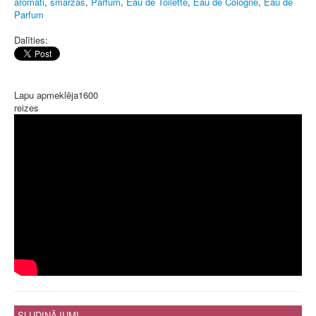
aromāti
,
smaržas
,
Parfum
,
Eau de Toilette
,
Eau de Cologne
,
Eau de
Parfum
Dalīties:
Lapu apmeklēja
1600
reizes
SLUDINĀJUMI