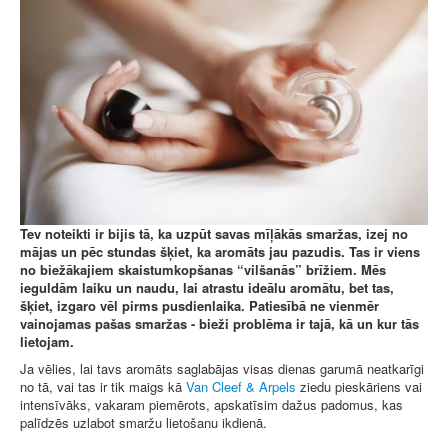
Tev noteikti ir bijis tā, ka uzpūt savas mīļākās smaržas, izej no
mājas un pēc stundas šķiet, ka aromāts jau pazudis. Tas ir viens
no biežākajiem skaistumkopšanas “vilšanās” brīžiem. Mēs
ieguldām laiku un naudu, lai atrastu ideālu aromātu, bet tas,
šķiet, izgaro vēl pirms pusdienlaika. Patiesībā ne vienmēr
vainojamas pašas smaržas - bieži problēma ir tajā, kā un kur tās
lietojam.
Ja vēlies, lai tavs aromāts saglabājas visas dienas garumā neatkarīgi
no tā, vai tas ir tik maigs kā
Van Cleef & Arpels
ziedu pieskāriens vai
intensīvāks, vakaram piemērots, apskatīsim dažus padomus, kas
palīdzēs uzlabot smaržu lietošanu ikdienā.