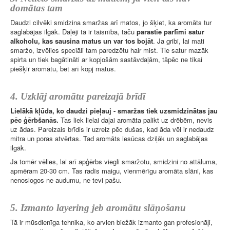
domātas tam
Daudzi cilvēki smidzina smaržas arī matos, jo šķiet, ka aromāts tur
saglabājas ilgāk. Daļēji tā ir taisnība, taču
parastie parfīmi satur
alkoholu, kas sausina matus un var tos bojāt
. Ja gribi, lai mati
smaržo, izvēlies speciāli tam paredzētu hair mist. Tie satur mazāk
spirta un tiek bagātināti ar kopjošām sastāvdaļām, tāpēc ne tikai
piešķir aromātu, bet arī kopj matus.
4. Uzklāj aromātu pareizajā brīdī
Lielākā kļūda, ko daudzi pieļauj - smaržas tiek uzsmidzinātas jau
pēc ģērbšanās.
Tas liek lielai daļai aromāta palikt uz drēbēm, nevis
uz ādas. Pareizais brīdis ir uzreiz pēc dušas, kad āda vēl ir nedaudz
mitra un poras atvērtas. Tad aromāts iesūcas dziļāk un saglabājas
ilgāk.
Ja tomēr vēlies, lai arī apģērbs viegli smaržotu, smidzini no attāluma,
apmēram 20-30 cm. Tas radīs maigu, vienmērīgu aromāta slāni, kas
nenoslogos ne audumu, ne tevi pašu.
5. Izmanto layering jeb aromātu slāņošanu
Tā ir mūsdienīga tehnika, ko arvien biežāk izmanto gan profesionāļi,