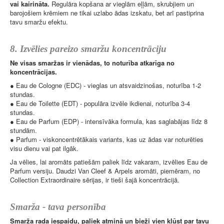
vai kairināta.
Regulāra kopšana ar vieglām eļļām, skrubjiem un
barojošiem krēmiem ne tikai uzlabo ādas izskatu, bet arī pastiprina
tavu smaržu efektu.
8. Izvēlies pareizo smaržu koncentrāciju
Ne visas smaržas ir vienādas, to noturība atkarīga no
koncentrācijas.
● Eau de Cologne (EDC) - vieglas un atsvaidzinošas, noturība 1-2
stundas.
● Eau de Toilette (EDT) - populāra izvēle ikdienai, noturība 3-4
stundas.
● Eau de Parfum (EDP) - intensīvāka formula, kas saglabājas līdz 8
stundām.
● Parfum - viskoncentrētākais variants, kas uz ādas var noturēties
visu dienu vai pat ilgāk.
Ja vēlies, lai aromāts patiešām paliek līdz vakaram, izvēlies Eau de
Parfum versiju. Daudzi Van Cleef & Arpels aromāti, piemēram, no
Collection Extraordinaire sērijas, ir tieši šajā koncentrācijā.
Smarža - tava personība
Smarža rada iespaidu, paliek atmiņā un bieži vien kļūst par tavu