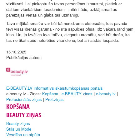
vizītkarti.
Lai piekoptu šo tavas personības izpausmi, pietiek ar
dažiem vienkāršiem ieradumiem - mitrini ādu, uzklāj smaržas
pareizajās vietās un glabā tās uzmanīgi.
Tava mīļākā smarža var būt kā neredzams aksesuārs, kas pavada
tevi visas dienas garumā - no rīta sapulces ofisā līdz vakara randiņam
kino. Un, ja izvēlies kvalitatīvu, elegantu aromātu, vari būt droša, ka
tas ne tikai spēs noturēties visu dienu, bet arī atstās iespaidu.
15.10.2025
Publikācijas autors:
E-BEAUTY.LV informatīvs skaistumkopšanas portāls
e-beauty.lv - Ziņas:
Kopšana
|
e-BEAUTY ziņas
|
e-beauty.lv
|
Profesionālās ziņas
|
Prof.ziņas
KOPŠANA
BEAUTY ZIŅAS
Beauty ziņas
Stils un Mode
Veselība un atpūta