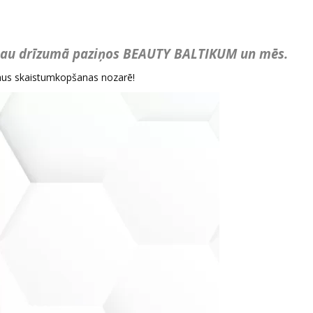
gū jau drīzumā paziņos BEAUTY BALTIKUM un mēs.
mus skaistumkopšanas nozarē!