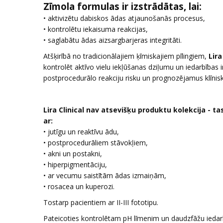
Zīmola formulas ir izstrādātas, lai:
• aktivizētu dabiskos ādas atjaunošanās procesus,
• kontrolētu iekaisuma reakcijas,
• saglabātu ādas aizsargbarjeras integritāti.
Atšķirībā no tradicionālajiem ķīmiskajiem pīlingiem,
Lira
kontrolēt aktīvo vielu iekļūšanas dziļumu un iedarbības
postprocedurālo reakciju risku un prognozējamus klīnisk
Lira Clinical nav atsevišķu produktu kolekcija - t
ar:
• jutīgu un reaktīvu ādu,
• postprocedurāliem stāvokļiem,
• akni un postakni,
• hiperpigmentāciju,
• ar vecumu saistītām ādas izmaiņām,
• rosacea un kuperozi.
Tostarp pacientiem ar II-III fototipu.
Pateicoties kontrolētam pH līmenim un daudzfāžu iedar