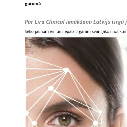
garumā
.
Par Lira Clinical ienākšanu Latvijs tir
Seko jaunumiem un nepalaid garām svarīgākos notiku