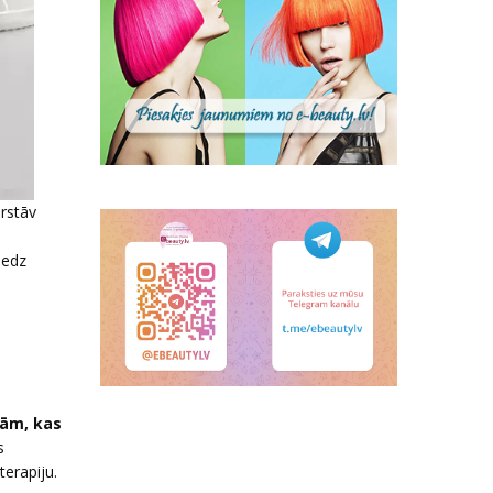
ārstāv
iedz
kām, kas
s
terapiju.