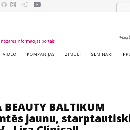
nozares informācijas portāls
VIDEO
KOMPĀNIJAS
ZĪMOLI
SEMINĀRI
PR
SIA BEAUTY BALTIKUM
entēs jaunu, starptautisk
- Lira Clinical!