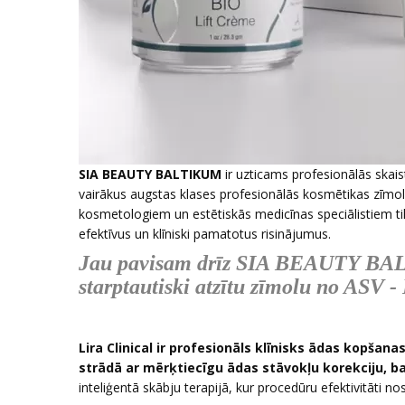
SIA BEAUTY BALTIKUM
ir uzticams profesionālās skai
vairākus augstas klases profesionālās kosmētikas zīmo
kosmetologiem un estētiskās medicīnas speciālistiem tika
efektīvus un klīniski pamatotus risinājumus.
Jau pavisam drīz SIA BEAUTY BALT
starptautiski atzītu zīmolu no ASV - 
Lira Clinical ir profesionāls klīnisks ādas kopša
strādā ar mērķtiecīgu ādas stāvokļu korekciju, bal
inteliģentā skābju terapijā, kur procedūru efektivitāti no