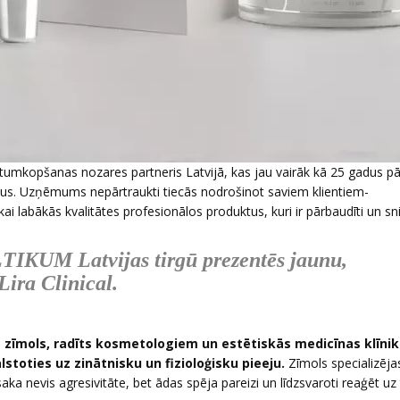
stumkopšanas nozares partneris Latvijā, kas jau vairāk kā 25 gadus p
lus. Uzņēmums nepārtraukti tiecās nodrošinot saviem klientiem-
i labākās kvalitātes profesionālos produktus, kuri ir pārbaudīti un sn
IKUM Latvijas tirgū prezentēs jaunu,
Lira Clinical.
nas zīmols, radīts kosmetologiem un estētiskās medicīnas klīni
stoties uz zinātnisku un fizioloģisku pieeju.
Zīmols specializēja
saka nevis agresivitāte, bet ādas spēja pareizi un līdzsvaroti reaģēt uz 