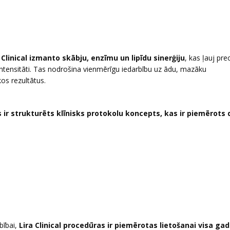
 Clinical izmanto skābju, enzīmu un lipīdu sinerģiju
, kas ļauj prec
 intensitāti. Tas nodrošina vienmērīgu iedarbību uz ādu, mazāku
os rezultātus.
as ir strukturēts klīnisks protokolu koncepts, kas ir piemērot
bībai,
Lira Clinical procedūras ir piemērotas lietošanai visa ga