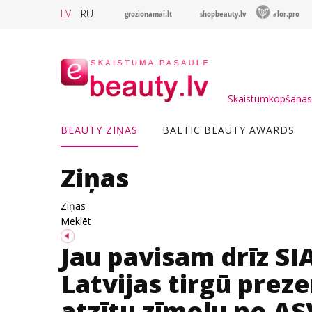
LV
RU
grozionamai.lt
shopbeauty.lv
alor.pro
Skaistumkopšanas 
BEAUTY ZIŅAS
BALTIC BEAUTY AWARDS
Ziņas
Ziņas
Meklēt
Jau pavisam drīz 
Latvijas tirgū prez
atzītu zīmolu no ASV 