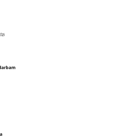
īzi
s darbam
da