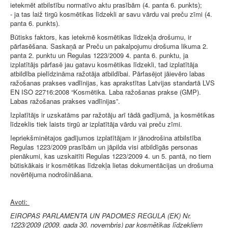
ietekmēt atbilstību normatīvo aktu prasībām (4. panta 6. punkts);
- ja tas laiž tirgū kosmētikas līdzekli ar savu vārdu vai preču zīmi (4.
panta 6. punkts).
Būtisks faktors, kas ietekmē kosmētikas līdzekļa drošumu, ir
pārfasēšana. Saskaņā ar Preču un pakalpojumu drošuma likuma 2.
panta 2. punktu un Regulas 1223/2009 4. panta 6. punktu, ja
izplatītājs pārfasē jau gatavu kosmētikas līdzekli, tad izplatītāja
atbildība pielīdzināma ražotāja atbildībai. Pārfasējot jāievēro labas
ražošanas prakses vadlīnijas, kas aprakstītas Latvijas standartā LVS
EN ISO 22716:2008 “Kosmētika. Laba ražošanas prakse (GMP).
Labas ražošanas prakses vadlīnijas”.
Izplatītājs ir uzskatāms par ražotāju arī tādā gadījumā, ja kosmētikas
līdzeklis tiek laists tirgū ar izplatītāja vārdu vai preču zīmi.
Iepriekšminētajos gadījumos izplatītājam ir jānodrošina atbilstība
Regulas 1223/2009 prasībām un jāpilda visi atbildīgās personas
pienākumi, kas uzskaitīti Regulas 1223/2009 4. un 5. pantā, no tiem
būtiskākais ir kosmētikas līdzekļa lietas dokumentācijas un drošuma
novērtējuma nodrošināšana.
Avoti:
EIROPAS PARLAMENTA UN PADOMES REGULA (EK) Nr.
1223/2009 (2009. gada 30. novembris) par kosmētikas līdzekļiem