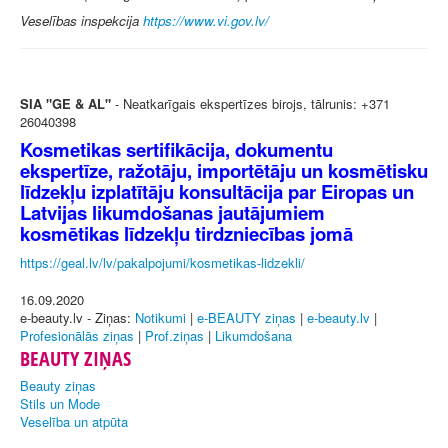
Veselības inspekcija
https://www.vi.gov.lv/
SIA "GE & AL"
- Neatkarīgais ekspertīzes birojs, tālrunis: +371
26040398
Kosmetikas sertifikācija, dokumentu
ekspertīze, ražotāju, importētāju un kosmētisku
līdzekļu izplatītāju konsultācija par Eiropas un
Latvijas likumdošanas jautājumiem
kosmētikas līdzekļu tirdzniecības jomā
https://geal.lv/lv/pakalpojumi/kosmetikas-lidzekli/
16.09.2020
e-beauty.lv - Ziņas:
Notikumi
|
e-BEAUTY ziņas
|
e-beauty.lv
|
Profesionālās ziņas
|
Prof.ziņas
|
Likumdošana
BEAUTY ZIŅAS
Beauty ziņas
Stils un Mode
Veselība un atpūta