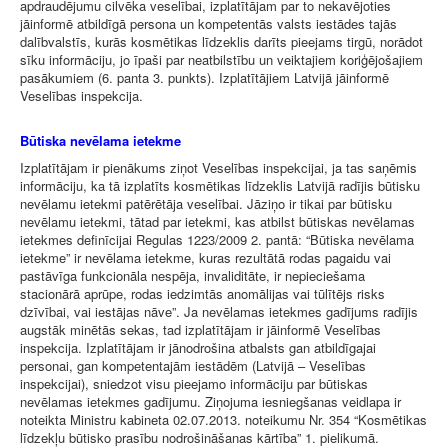
apdraudējumu cilvēka veselībai, izplatītājam par to nekavējoties
jāinformē atbildīgā persona un kompetentās valsts iestādes tajās
dalībvalstīs, kurās kosmētikas līdzeklis darīts pieejams tirgū, norādot
sīku informāciju, jo īpaši par neatbilstību un veiktajiem koriģējošajiem
pasākumiem (6. panta 3. punkts). Izplatītājiem Latvijā jāinformē
Veselības inspekcija.
Būtiska nevēlama ietekme
Izplatītājam ir pienākums ziņot Veselības inspekcijai, ja tas saņēmis
informāciju, ka tā izplatīts kosmētikas līdzeklis Latvijā radījis būtisku
nevēlamu ietekmi patērētāja veselībai. Jāziņo ir tikai par būtisku
nevēlamu ietekmi, tātad par ietekmi, kas atbilst būtiskas nevēlamas
ietekmes definīcijai Regulas 1223/2009 2. pantā: “Būtiska nevēlama
ietekme” ir nevēlama ietekme, kuras rezultātā rodas pagaidu vai
pastāvīga funkcionāla nespēja, invaliditāte, ir nepieciešama
stacionārā aprūpe, rodas iedzimtās anomālijas vai tūlītējs risks
dzīvībai, vai iestājas nāve”. Ja nevēlamas ietekmes gadījums radījis
augstāk minētās sekas, tad izplatītājam ir jāinformē Veselības
inspekcija. Izplatītājam ir jānodrošina atbalsts gan atbildīgajai
personai, gan kompetentajām iestādēm (Latvijā – Veselības
inspekcijai), sniedzot visu pieejamo informāciju par būtiskas
nevēlamas ietekmes gadījumu. Ziņojuma iesniegšanas veidlapa ir
noteikta Ministru kabineta 02.07.2013. noteikumu Nr. 354 “Kosmētikas
līdzekļu būtisko prasību nodrošināšanas kārtība” 1. pielikumā.