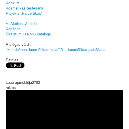
Konkursi
Kosmētikas testēšana
Projekts „Pārvērtības”
% Akcijas, Atlaides
Kopšana
Skaistumu salonu katalogs
Atslēgas vārdi:
likumdošana
,
kosmētikas izplatītājs
,
kosmētikas glabāšana
Dalīties:
Lapu apmeklēja
2783
reizes