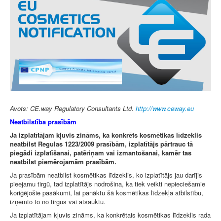
Avots: CE.way Regulatory Consultants Ltd.
http://www.ceway.eu
Neatbilstība prasībām
Ja izplatītājam kļuvis zināms, ka konkrēts kosmētikas līdzeklis
neatbilst Regulas 1223/2009 prasībām, izplatītājs pārtrauc tā
piegādi izplatīšanai, patēriņam vai izmantošanai, kamēr tas
neatbilst piemērojamām prasībām.
Ja prasībām neatbilst kosmētikas līdzeklis, ko izplatītājs jau darījis
pieejamu tirgū, tad izplatītājs nodrošina, ka tiek veikti nepieciešamie
koriģējošie pasākumi, lai panāktu šā kosmētikas līdzekļa atbilstību,
izņemto to no tirgus vai atsauktu.
Ja izplatītājam kļuvis zināms, ka konkrētais kosmētikas līdzeklis rada