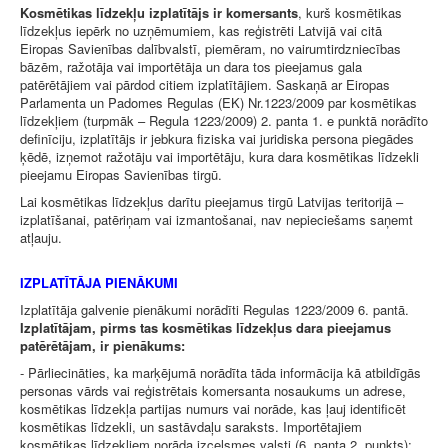
Kosmētikas līdzekļu izplatītājs ir komersants
, kurš kosmētikas
līdzekļus iepērk no uzņēmumiem, kas reģistrēti Latvijā vai citā
Eiropas Savienības dalībvalstī, piemēram, no vairumtirdzniecības
bāzēm, ražotāja vai importētāja un dara tos pieejamus gala
patērētājiem vai pārdod citiem izplatītājiem. Saskaņā ar Eiropas
Parlamenta un Padomes Regulas (EK) Nr.1223/2009 par kosmētikas
līdzekļiem (turpmāk – Regula 1223/2009) 2. panta 1. e punktā norādīto
definīciju, izplatītājs ir jebkura fiziska vai juridiska persona piegādes
ķēdē, izņemot ražotāju vai importētāju, kura dara kosmētikas līdzekli
pieejamu Eiropas Savienības tirgū.
Lai kosmētikas līdzekļus darītu pieejamus tirgū Latvijas teritorijā –
izplatīšanai, patēriņam vai izmantošanai, nav nepieciešams saņemt
atļauju.
IZPLATĪTĀJA PIENĀKUMI
Izplatītāja galvenie pienākumi norādīti Regulas 1223/2009 6. pantā.
Izplatītājam, pirms tas kosmētikas līdzekļus dara pieejamus
patērētājam, ir pienākums:
- Pārliecināties, ka marķējumā norādīta tāda informācija kā atbildīgās
personas vārds vai reģistrētais komersanta nosaukums un adrese,
kosmētikas līdzekļa partijas numurs vai norāde, kas ļauj identificēt
kosmētikas līdzekli, un sastāvdaļu saraksts. Importētajiem
kosmētikas līdzekļiem norāda izcelsmes valsti (6. panta 2. punkts);