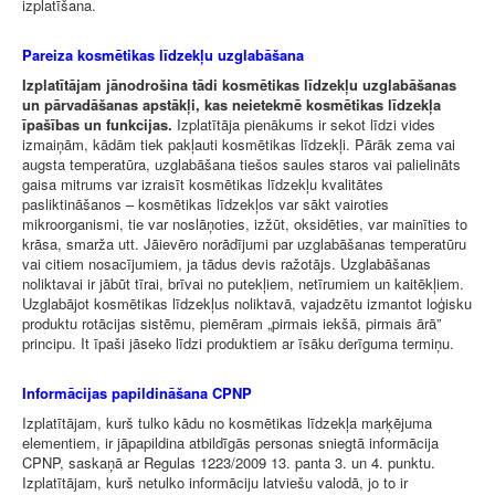
izplatīšana.
Pareiza kosmētikas līdzekļu uzglabāšana
Izplatītājam jānodrošina tādi kosmētikas līdzekļu uzglabāšanas
un pārvadāšanas apstākļi, kas neietekmē kosmētikas līdzekļa
īpašības un funkcijas.
Izplatītāja pienākums ir sekot līdzi vides
izmaiņām, kādām tiek pakļauti kosmētikas līdzekļi. Pārāk zema vai
augsta temperatūra, uzglabāšana tiešos saules staros vai palielināts
gaisa mitrums var izraisīt kosmētikas līdzekļu kvalitātes
pasliktināšanos – kosmētikas līdzekļos var sākt vairoties
mikroorganismi, tie var noslāņoties, izžūt, oksidēties, var mainīties to
krāsa, smarža utt. Jāievēro norādījumi par uzglabāšanas temperatūru
vai citiem nosacījumiem, ja tādus devis ražotājs. Uzglabāšanas
noliktavai ir jābūt tīrai, brīvai no putekļiem, netīrumiem un kaitēkļiem.
Uzglabājot kosmētikas līdzekļus noliktavā, vajadzētu izmantot loģisku
produktu rotācijas sistēmu, piemēram „pirmais iekšā, pirmais ārā”
principu. It īpaši jāseko līdzi produktiem ar īsāku derīguma termiņu.
Informācijas papildināšana CPNP
Izplatītājam, kurš tulko kādu no kosmētikas līdzekļa marķējuma
elementiem, ir jāpapildina atbildīgās personas sniegtā informācija
CPNP, saskaņā ar Regulas 1223/2009 13. panta 3. un 4. punktu.
Izplatītājam, kurš netulko informāciju latviešu valodā, jo to ir