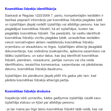
Kosmētikas līdzekļa identifikācija
Saskaņā ar Regulas 1223/2009 7. pantu, kompetentajām iestādēm ir
tiesības pieprasīt informāciju par kosmētikas līdzekļa piegādes ķēdi
un izplatītājam jāspēj norādīt izplatītāju vai atbildīgo personu, kas tam
piegādājusi kosmētikas līdzekli, kā arī izplatītājus, kuriem tas
piegādājis kosmētikas līdzekli. Tas paredzēts, lai varētu identificēt
kosmētikas līdzekļu virzību piegādes ķēdē, uzraudzības iestādēm
veicot normatīvajiem aktiem neatbilstošu kosmētikas līdzekļu
izņemšanu un atsaukšanu no tirgus. Izplatītājam attiecīgi jāsaglabā
dokumentācija, kas nodrošina izsekojamību, apliecina saņemšanu vai
tālāku izplatīšanu, un satur datus, kas ļauj identificēt kosmētikas
līdzekli, piemēram, nosaukums, partijas numuru vai cita veida
identifikatoru, iesaistītos komersantus, saņemšanas vai pārdošanas
datumu, kosmētikas līdzekļa daudzumu.
Izplatītājam šis pienākums jāspēj pildīt trīs gadus pēc tam, kad
pārdota kosmētikas līdzekļa attiecīgā partija.
Kosmētikas līdzekļa drošums
Inspekcija vērš uzmanību, kādos gadījumos izplatītājs zaudē savu
izplatītāja statusu un kļūst par atbildīgo personu:
- ja tas maina jau tirgū laistu kosmētikas līdzekli tādā veidā, kas var