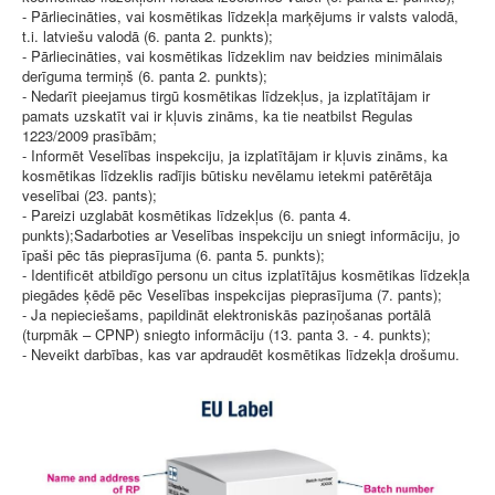
- Pārliecināties, vai kosmētikas līdzekļa marķējums ir valsts valodā,
t.i. latviešu valodā (6. panta 2. punkts);
- Pārliecināties, vai kosmētikas līdzeklim nav beidzies minimālais
derīguma termiņš (6. panta 2. punkts);
- Nedarīt pieejamus tirgū kosmētikas līdzekļus, ja izplatītājam ir
pamats uzskatīt vai ir kļuvis zināms, ka tie neatbilst Regulas
1223/2009 prasībām;
- Informēt Veselības inspekciju, ja izplatītājam ir kļuvis zināms, ka
kosmētikas līdzeklis radījis būtisku nevēlamu ietekmi patērētāja
veselībai (23. pants);
- Pareizi uzglabāt kosmētikas līdzekļus (6. panta 4.
punkts);Sadarboties ar Veselības inspekciju un sniegt informāciju, jo
īpaši pēc tās pieprasījuma (6. panta 5. punkts);
- Identificēt atbildīgo personu un citus izplatītājus kosmētikas līdzekļa
piegādes ķēdē pēc Veselības inspekcijas pieprasījuma (7. pants);
- Ja nepieciešams, papildināt elektroniskās paziņošanas portālā
(turpmāk – CPNP) sniegto informāciju (13. panta 3. - 4. punkts);
- Neveikt darbības, kas var apdraudēt kosmētikas līdzekļa drošumu.