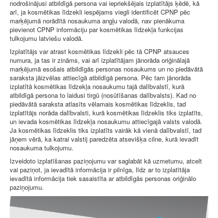
nodrošinājusi atbildīgā persona vai iepriekšējais izplatītājs ķēdē, kā
arī, ja kosmētikas līdzekli iespējams viegli identificēt CPNP pēc
marķējumā norādītā nosaukuma angļu valodā, nav pienākuma
pievienot CPNP informāciju par kosmētikas līdzekļa funkcijas
tulkojumu latviešu valodā.
Izplatītājs var atrast kosmētikas līdzekli pēc tā CPNP atsauces
numura, ja tas ir zināms, vai arī izplatītājam jānorāda oriģinālajā
marķējumā esošais atbildīgās personas nosaukums un no piedāvātā
saraksta jāizvēlas attiecīgā atbildīgā persona. Pēc tam jānorāda
izplatītā kosmētikas līdzekļa nosaukumu tajā dalībvalstī, kurā
atbildīgā persona to laidusi tirgū (nosūtīšanas dalībvalsts). Kad no
piedāvātā saraksta atlasīts vēlamais kosmētikas līdzeklis, tad
izplatītājs norāda dalībvalsti, kurā kosmētikas līdzeklis tiks izplatīts,
un ievada kosmētikas līdzekļa nosaukumu attiecīgajā valsts valodā.
Ja kosmētikas līdzeklis tiks izplatīts vairāk kā vienā dalībvalstī, tad
jāņem vērā, ka katrai valstij paredzēta atsevišķa cilne, kurā ievadīt
nosaukuma tulkojumu.
Izveidoto izplatīšanas paziņojumu var saglabāt kā uzmetumu, atcelt
vai paziņot, ja ievadītā informācija ir pilnīga, līdz ar to izplatītāja
ievadītā informācija tiek sasaistīta ar atbildīgās personas oriģinālo
paziņojumu.