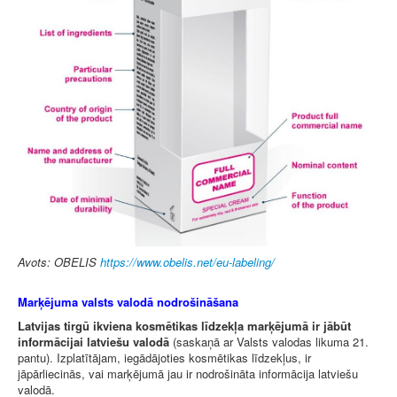
Avots: OBELIS
https://www.obelis.net/eu-labeling/
Marķējuma valsts valodā nodrošināšana
Latvijas tirgū ikviena kosmētikas līdzekļa marķējumā ir jābūt
informācijai latviešu valodā
(saskaņā ar Valsts valodas likuma 21.
pantu). Izplatītājam, iegādājoties kosmētikas līdzekļus, ir
jāpārliecinās, vai marķējumā jau ir nodrošināta informācija latviešu
valodā.