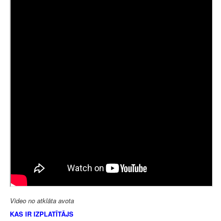
Video no atklāta avota
KAS IR IZPLATĪTĀJS