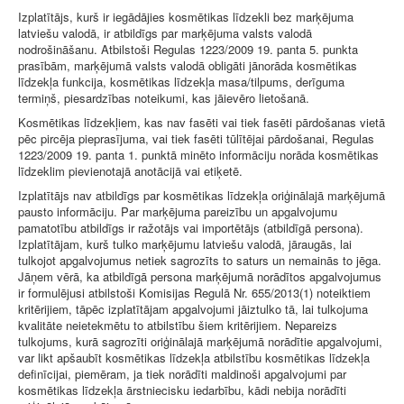
Izplatītājs, kurš ir iegādājies kosmētikas līdzekli bez marķējuma
latviešu valodā, ir atbildīgs par marķējuma valsts valodā
nodrošināšanu. Atbilstoši Regulas 1223/2009 19. panta 5. punkta
prasībām, marķējumā valsts valodā obligāti jānorāda kosmētikas
līdzekļa funkcija, kosmētikas līdzekļa masa/tilpums, derīguma
termiņš, piesardzības noteikumi, kas jāievēro lietošanā.
Kosmētikas līdzekļiem, kas nav fasēti vai tiek fasēti pārdošanas vietā
pēc pircēja pieprasījuma, vai tiek fasēti tūlītējai pārdošanai, Regulas
1223/2009 19. panta 1. punktā minēto informāciju norāda kosmētikas
līdzeklim pievienotajā anotācijā vai etiķetē.
Izplatītājs nav atbildīgs par kosmētikas līdzekļa oriģinālajā marķējumā
pausto informāciju. Par marķējuma pareizību un apgalvojumu
pamatotību atbildīgs ir ražotājs vai importētājs (atbildīgā persona).
Izplatītājam, kurš tulko marķējumu latviešu valodā, jāraugās, lai
tulkojot apgalvojumus netiek sagrozīts to saturs un nemainās to jēga.
Jāņem vērā, ka atbildīgā persona marķējumā norādītos apgalvojumus
ir formulējusi atbilstoši Komisijas Regulā Nr. 655/2013(1) noteiktiem
kritērijiem, tāpēc izplatītājam apgalvojumi jāiztulko tā, lai tulkojuma
kvalitāte neietekmētu to atbilstību šiem kritērijiem. Nepareizs
tulkojums, kurā sagrozīti oriģinālajā marķējumā norādītie apgalvojumi,
var likt apšaubīt kosmētikas līdzekļa atbilstību kosmētikas līdzekļa
definīcijai, piemēram, ja tiek norādīti maldinoši apgalvojumi par
kosmētikas līdzekļa ārstniecisku iedarbību, kādi nebija norādīti