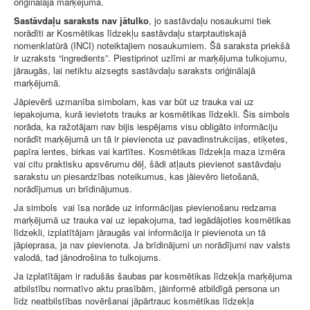
oriģinālajā marķējumā.
Sastāvdaļu saraksts nav jātulko
, jo sastāvdaļu nosaukumi tiek
norādīti ar Kosmētikas līdzekļu sastāvdaļu starptautiskajā
nomenklatūrā (INCI) noteiktajiem nosaukumiem. Šā saraksta priekšā
ir uzraksts “ingredients”. Piestiprinot uzlīmi ar marķējuma tulkojumu,
jāraugās, lai netiktu aizsegts sastāvdaļu saraksts oriģinālajā
marķējumā.
Jāpievērš uzmanība simbolam, kas var būt uz trauka vai uz
iepakojuma, kurā ievietots trauks ar kosmētikas līdzekli. Šis simbols
norāda, ka ražotājam nav bijis iespējams visu obligāto informāciju
norādīt marķējumā un tā ir pievienota uz pavadinstrukcijas, etiķetes,
papīra lentes, birkas vai kartītes. Kosmētikas līdzekļa maza izmēra
vai citu praktisku apsvērumu dēļ, šādi atļauts pievienot sastāvdaļu
sarakstu un piesardzības noteikumus, kas jāievēro lietošanā,
norādījumus un brīdinājumus.
Ja simbols vai īsa norāde uz informācijas pievienošanu redzama
marķējumā uz trauka vai uz iepakojuma, tad iegādājoties kosmētikas
līdzekli, izplatītājam jāraugās vai informācija ir pievienota un tā
jāpieprasa, ja nav pievienota. Ja brīdinājumi un norādījumi nav valsts
valodā, tad jānodrošina to tulkojums.
Ja izplatītājam ir radušās šaubas par kosmētikas līdzekļa marķējuma
atbilstību normatīvo aktu prasībām, jāinformē atbildīgā persona un
līdz neatbilstības novēršanai jāpārtrauc kosmētikas līdzekļa