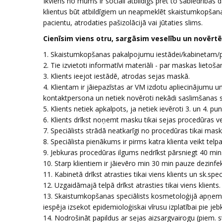
Ikviens no mums ir sociāli atbildīgs pret to sabiedrības
klientus būt atbildīgiem un neapmeklēt skaistumkopšana
pacientu, atrodaties pašizolācijā vai jūtaties slims.
Cienīsim viens otru, sargāsim veselību un novērtē
1. Skaistumkopšanas pakalpojumu iestādei/kabinetam/prak
2. Tie izvietoti informatīvi materiāli - par maskas lietoš
3. Klients ieejot iestādē, atrodas sejas maskā.
4. Klientam ir jāiepazīstas ar VM izdotu apliecinājumu un
kontaktpersona un netiek novēroti nekādi saslimšanas 
5. Klients netiek apkalpots, ja netiek ievēroti 3. un 4. pun
6. Klients drīkst noņemt masku tikai sejas procedūras v
7. Speciālists strādā neatkarīgi no procedūras tikai mas
8. Speciālista pienākums ir pirms katra klienta veikt telp
9. Jebkuras procedūras ilgums nedrīkst pārsniegt 40 min
10. Starp klientiem ir jāievēro min 30 min pauze dezinf
11. Kabinetā drīkst atrasties tikai viens klients un sk.spec
12. Uzgaidāmajā telpā drīkst atrasties tikai viens klients.
13. Skaistumkopšanas speciālists kosmetoloģijā apņemas
iespēja izsekot epidemioloģiskai vīrusu izplatībai pie je
14. Nodrošināt papildus ar sejas aizsargvairogu (piem. st