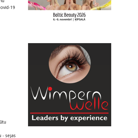
inu
Covid-19
būtu
u - sejas