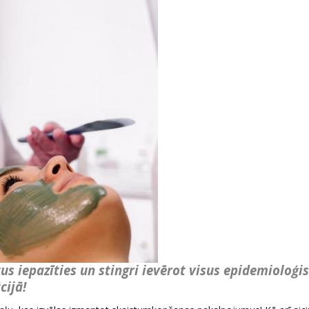
s iepazīties un stingri ievērot visus epidemioloģi
cijā!