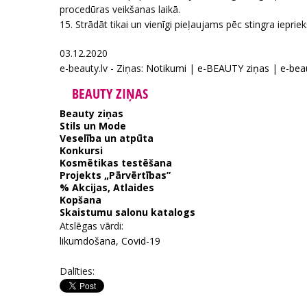
procedūras veikšanas laikā.
15. Strādāt tikai un vienīgi pieļaujams pēc stingra ieprie
03.12.2020
e-beauty.lv - Ziņas:
Notikumi
|
e-BEAUTY ziņas
|
e-beau
BEAUTY ZIŅAS
Beauty ziņas
Stils un Mode
Veselība un atpūta
Konkursi
Kosmētikas testēšana
Projekts „Pārvērtības”
% Akcijas, Atlaides
Kopšana
Skaistumu salonu katalogs
Atslēgas vārdi:
likumdošana
,
Covid-19
Dalīties: