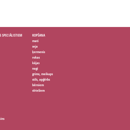
S SPECIĀLISTIEM
KOPŠANA
mati
seja
ķermenis
rokas
kājas
nagi
grims, meikaps
stils, apģērbs
bērniem
vīriešiem
ains