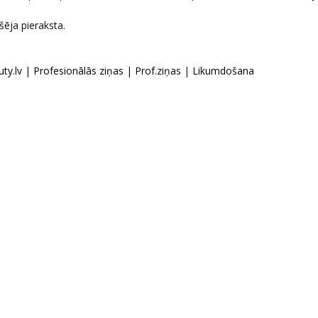
kšēja pieraksta.
ty.lv
|
Profesionālās ziņas
|
Prof.ziņas
|
Likumdošana