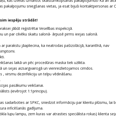
 daļu, kas izvēlas izmantot skaistumkopšanas pakalpojumus! Kā arī aic
s pakalpojumu sniegšanas vietas, ja esat bijuši kontaktpersonas ar 
sim iespēju strādāt!
sei jābūt reģistrētai Veselības inspekcijā.
anu un par cilvēku skaitu salonā- ārpusē pirms ieejas salonā.
 ar parakstu jāapliecina, ka neatrodas pašizolācijā, karantīnā, nav
simptomi.
kti.
eikšanas laikā un pēc procedūras maska tiek uzlikta.
kā un sejas aizsargvairogā un vienreizlietojamos cimdos.
as , virsmu dezinfekciju un telpu vēdināšanu.
.
ekcijas pasākumu veikšanai.
iālists (ievērojot 1:1principu).
 sadarboties ar SPKC, sniedzot informāciju par klientu plūsmu, lai 
bkura inficēšanās gadījuma.
ikla lupu lampu, zem kuras var atrasties speciālista rokas) klienta sej