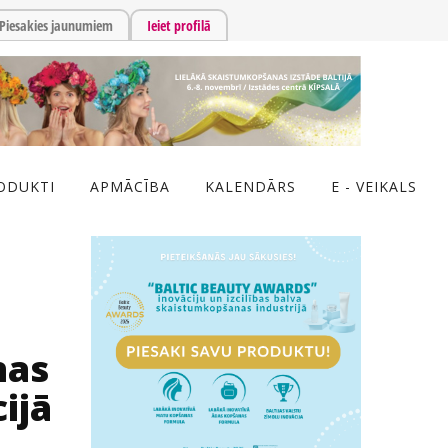
Piesakies jaunumiem
Ieiet profilā
ODUKTI
APMĀCĪBA
KALENDĀRS
E - VEIKALS
nas
ijā