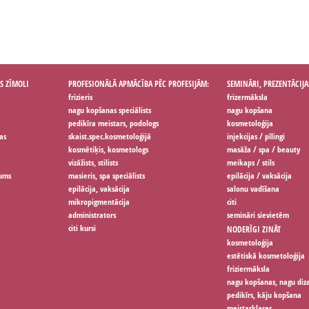
S ZĪMOLI
PROFESIONĀLĀ APMĀCĪBA PĒC PROFESIJĀM:
SEMINĀRI, PREZENTĀCIJA
frizieris
frizermāksla
nagu kopšanas speciālists
nagu kopšana
pedikīra meistars, podologs
kosmetoloģija
as
skaist.spec.kosmetoloģijā
injekcijas / pīlingi
kosmētiķis, kosmetologs
masāža / spa / beauty
vizāžists, stilists
meikaps / stils
jums
masieris, spa speciālists
epilācija / vaksācija
epilācija, vaksācija
salonu vadīšana
mikropigmentācija
citi
administrators
semināri sievietēm
citi kursi
NODERĪGI ZINĀT
kosmetoloģija
estētiskā kosmetoloģija
friziermāksla
nagu kopšanas, nagu diz
pedikīrs, kāju kopšana
meistarklases