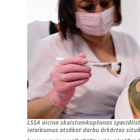
LSSA aicina skaistumkopšanas speciālistu
ieteikumus atsākot darbu ārkārtas situā