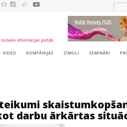
nozares informācijas portāls
VIDEO
KOMPĀNIJAS
ZĪMOLI
SEMINĀRI
PR
eteikumi skaistumkopša
kot darbu ārkārtas situāc