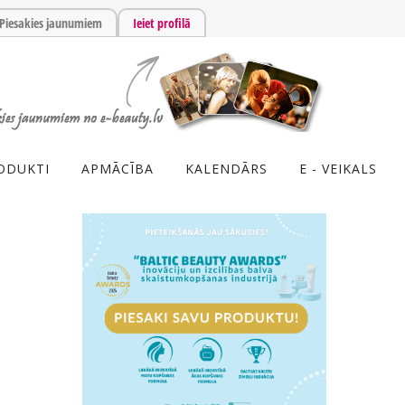
Piesakies jaunumiem
Ieiet profilā
ODUKTI
APMĀCĪBA
KALENDĀRS
E - VEIKALS