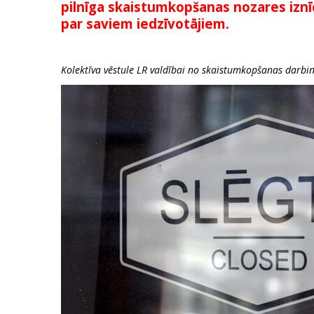
pilnīga skaistumkopšanas nozares iznī
par saviem iedzīvotājiem.
Kolektīva vēstule LR valdībai no skaistumkopšanas darbi