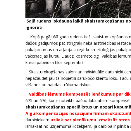
Šajā rudens lokdauna laikā skaistumkopšanas noza
ignorēti.
Kopš pagājušā gada rudens tieši skaistumkopšanas nozare
dažos gadījumos pat stingrāki nekā ārstniecības iestād
pakalpojumus un atļauja sniegt kosmetoloģijas pakalpojum
vakcinācijas kursu. Daudzi kosmetologi, valdības lēmum
kursu pabeidza tikai septembrī.
Skaistumkopšanas saloni un individuālie darbinieki centā
nepazaudēt jau tā nopietni sarūkošo klientu loku. Taču 
vilšanos un naudas trūkuma riskus.
Valdības lēmums kompensēt ienākumus par dīkst
675 un 676, kur ir noteikts pašnodabinatiem kompensēt
skaistumkopšanas speciālistus un nozari kopumā
Algu kompensācijas nosacījumi firmām skaistum
darbiniekiem
uzliek par pienākumu izmaksāt otros
izmaksāt no uzņēmuma līdzekļiem, ja darbība ir pilnībā sl