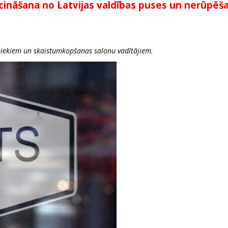
cināšana no Latvijas valdības puses un nerūpēš
niekiem un skaistumkopšanas salonu vadītājiem.