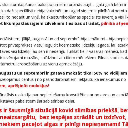
s skaistumkopšanas pakalpojumiem turpinās augt – galu galā bērni ir
a daži speciālisti nebija vakcinēti un tagad viņiem ir pilnībā atņemta 
i to nedarīt un viņš, kā skaistumkopšanas speciālists ievēroja visi l
t likumpaklausīgiem cilvēkiem tiesības strādāt,
pilnībā atņe
iālistiem, jūlijā, augustā un arī septembrī bija ienākumi - bija nepi
rtot privātprakses vietu, ieguldīt kosmētisko līdzekļu iegādē, lai atsāk
 visi līdzekļi jau sen ir nederīgi. Turklāt tie ir vasaras mēneši, kad
r ievērojami mazāks, salīdzinot ar citiem mēnešiem. Pilnas slodzes da
adrātmetru ierobežošanu uz vienu apmeklētāju.
ju, augustu un septembri ir gatava maksāt tikai 50% no vidējiem
(nožēlojamus centus!) no pašnodarbinātiem iekļautu kā ienākumus no
em, aprēķināt nodokļus!
pārstāvis uzskatīja par nepieciešamu konsultēties ar nozares un asociā
stāves pabalstiem šai sabiedrības daļai.
 ir šausmīgā situācijā kovid slimības priekšā, be
 neaizsargātu, bez iespējas strādāt un izdzīvot, 
iniekiem paceļot algas ir pilnīgi nepieņemami!
Tā