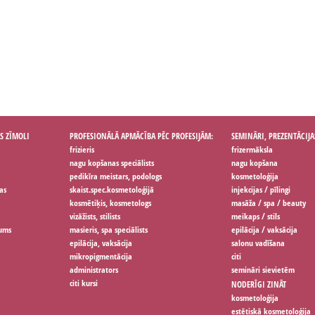
S ZĪMOLI
PROFESIONĀLĀ APMĀCĪBA PĒC PROFESIJĀM:
SEMINĀRI, PREZENTĀCIJA
frizieris
frizermāksla
nagu kopšanas speciālists
nagu kopšana
pedikīra meistars, podologs
kosmetoloģija
as
skaist.spec.kosmetoloģijā
injekcijas / pīlingi
kosmētiķis, kosmetologs
masāža / spa / beauty
vizāžists, stilists
meikaps / stils
jums
masieris, spa speciālists
epilācija / vaksācija
epilācija, vaksācija
salonu vadīšana
mikropigmentācija
citi
administrators
semināri sievietēm
citi kursi
NODERĪGI ZINĀT
kosmetoloģija
estētiskā kosmetoloģija