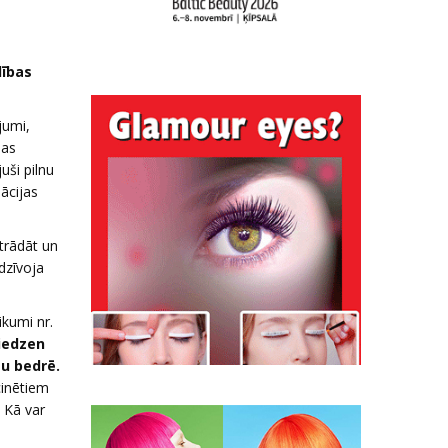
dības
jumi,
jas
uši pilnu
ācijas
strādāt un
dzīvoja
kumi nr.
iedzen
u bedrē.
inētiem
 Kā var