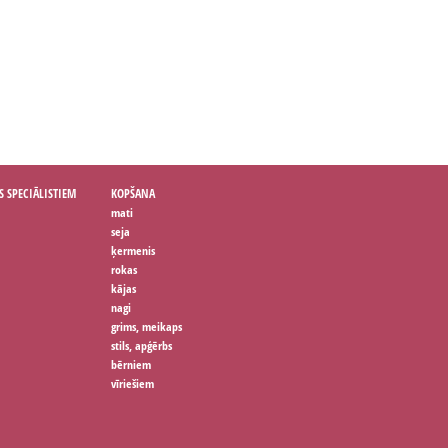
S SPECIĀLISTIEM
KOPŠANA
mati
seja
ķermenis
rokas
kājas
nagi
grims, meikaps
stils, apģērbs
bērniem
vīriešiem