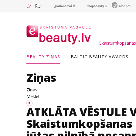
LV
RU
grozionamai.lt
shopbeauty.lv
alor.pro
Skaistumkopšanas 
BEAUTY ZIŅAS
BALTIC BEAUTY AWARDS
Ziņas
Ziņas
Meklēt
ATKLĀTA VĒSTULE V
Skaistumkopšanas n
jūtas pilnībā nesapr