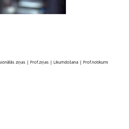
sionālās ziņas
|
Prof.ziņas
|
Likumdošana
|
Prof.notikumi