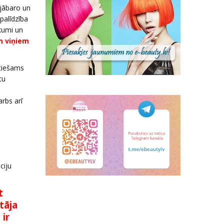
 jābaro un
palīdzība
ikumi un
m viņiem
eciešams
tu
rbs arī
ciju
t
tāja
 ir