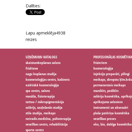
Dalīties:
Lapu apmeklēja
4938
reizes
UZŅĒMUMU KATALOGS
PROFESIONĀLAS KOSMĒTIKA
skaistumkopšanas salons
frizieriem
frizētava
kosmetoloģija
nagu kopšanas studija
injekciju preparāti, pīlingi
kosmetoloģijas centrs, kabinets
meikaps, skropstu ķīm.krās
estētiskā kosmetoloģija
permanentais meikaps
spa centrs, salons
manikīrs, pedikīrs
masāža, fizioterapija
solāriju kosmētika, aprīko
tattoo / mikropigmentācija
aprīkojums saloniem
solārijs, sauļošanās studija
instrumenti un aksesuāri
stila studija, meikaps
plaša patēriņa kosmētika
netradic.medicīna, psihoterapija
veselības preces
veselības centrs, rehabilitācija
eko, bio, dabīga kosmētika
sporta centrs