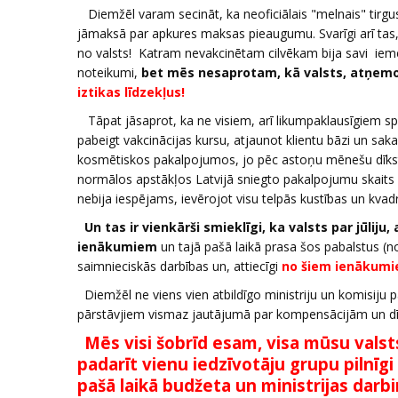
Diemžēl varam secināt, ka neoficiālais "melnais" tirgu
jāmaksā par apkures maksas pieaugumu. Svarīgi arī tas, k
no valsts! Katram nevakcinētam cilvēkam bija savi iemesl
noteikumi,
bet mēs nesaprotam, kā valsts, atņemo
iztikas līdzekļus!
Tāpat jāsaprot, ka ne visiem, arī likumpaklausīgiem spec
pabeigt vakcinācijas kursu, atjaunot klientu bāzi un saka
kosmētiskos pakalpojumos, jo pēc astoņu mēnešu dīkstāves
normālos apstākļos Latvijā sniegto pakalpojumu skaits i
nebija iespējams, ievērojot visu telpās kustības un kv
Un tas ir vienkārši smieklīgi, ka valsts par jūli
ienākumiem
un tajā pašā laikā prasa šos pabalstus 
saimnieciskās darbības un, attiecīgi
no šiem ienākumi
Diemžēl ne viens vien atbildīgo ministriju un komisiju 
pārstāvjiem vismaz jautājumā par kompensācijām un dīk
Mēs visi šobrīd esam, visa mūsu valsts
padarīt vienu iedzīvotāju grupu pilnīgi
pašā laikā budžeta un ministrijas darb