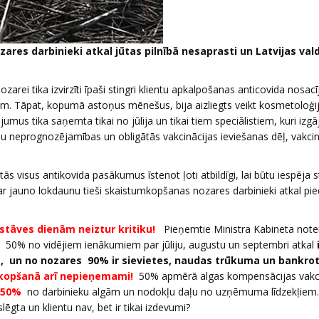
res darbinieki atkal jūtas pilnībā nesaprasti un Latvijas val
i tika izvirzīti īpaši stingri klientu apkalpošanas anticovida nosacī
ēm. Tāpat, kopumā astoņus mēnešus, bija aizliegts veikt kosmetoloģi
us tika saņemta tikai no jūlija un tikai tiem speciālistiem, kuri izgāj
u neprognozējamības un obligātās vakcinācijas ieviešanas dēļ, vakcin
s visus antikovida pasākumus īstenot ļoti atbildīgi, lai būtu iespēja 
ar jauno lokdaunu tieši skaistumkopšanas nozares darbinieki atkal pie
āves dienām neiztur kritiku!
Pieņemtie Ministra Kabineta notei
 50% no vidējiem ienākumiem par jūliju, augustu un septembri atkal
, un no nozares 90% ir sievietes, naudas trūkuma un bankrot
kopšanā arī nepieņemami!
50% apmērā algas kompensācijas vakc
 50%
no darbinieku algām un nodokļu daļu no uzņēmuma līdzekļiem.
ēgta un klientu nav, bet ir tikai izdevumi?