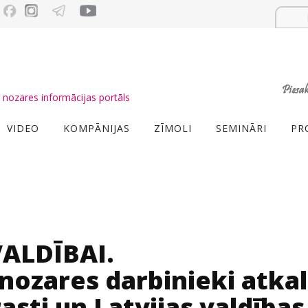
nozares informācijas portāls
VIDEO
KOMPĀNIJAS
ZĪMOLI
SEMINĀRI
PR
ALDĪBAI.
ozares darbinieki atkal
asti un Latvijas valdības