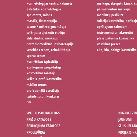
kosmetoloģijas centrs, kabinets
meikaps, skropstu ķīm.krās
estētiskā kosmetoloģija
permanentais meikaps
spa centrs, salons
manikīrs, pedikīrs
masāža, fizioterapija
solāriju kosmētika, aprīko
tattoo / mikropigmentācija
aprīkojums saloniem
solārijs, sauļošanās studija
instrumenti un aksesuāri
stila studija, meikaps
plaša patēriņa kosmētika
netradic.medicīna, psihoterapija
veselības preces
veselības centrs, rehabilitācija
eko, bio, dabīga kosmētika
sporta centrs
kosmētikas izplatītājs
aprīkojuma piegādātājs
kosmētikas ražotājs
veikals, prof. kosmētika
mācību centrs
profesionālā asociācija
izstāde, prof. konkurss
citi
SPECIĀLISTU KATALOGS
NOZARES ZI
PREČU KATALOGS
JAUNUMI
APRĪKOJUMA KATALOGS
STILS UN M
PROCEDŪRAS
PROJEKTS «P