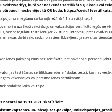
(
Covid19Verify), kurā var noskenēt sertifikāta QR kodu vai tel
ta pārbaudi, noskenējot tā QR kodu:
https://covid19sertifikats.
alpojumu sniegšanu sarkanajā režīmā 1:1 atsevišķā telpā.
vembrim uzsākuši vakcināciju un vakcinācijas sertifikātu iegūs ne vēl
s, veicot regulāru testēšanu (ar 72 stundu intervālu) pret Covid-19 u
u izmaksas darbinieks sedz no saviem līdzekļiem, ja nav citas vienoša
kopšanas pakalpojumus bez sertifikāta, bet pavadošai personai jābū
atorijas testēšanas sertifikātam (der arī skolas tests), kas nav vecāk
rīgam vakcinācijas vai pārslimošanas sertifikātam.
k nodalītas laikā vai telpā.
nozarei no 15.11.2021. skatīt šeit:
aistumkopsanas-un-labsajutas-pakalpojumi#visparejas_prasi