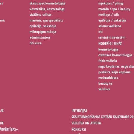
as
skaist.spec.kosmetoloģijā
injekcijas / pīlingi
kosmētiķis, kosmetologs
masāža / spa / beauty
vizāžists, stilists
meikaps / stils
jums
masieris, spa speciālists
epilācija / vaksācija
epilācija, vaksācija
salonu vadīšana
mikropigmentācija
citi
administrators
semināri sievietēm
citi kursi
NODERĪGI ZINĀT
kosmetoloģija
estētiskā kosmetoloģija
friziermāksla
nagu kopšanas, nagu diz
pedikīrs, kāju kopšana
meistarklases
beauty tv
vārdnīca
ŅAS
INTERVIJAS
SKAISTUMKOPŠANAS IZSTĀŽU KALENDĀRS 20
ODE
VESELĪBA UN ATPŪTA
ĀRVĒRTĪBAS»
KONKURSI