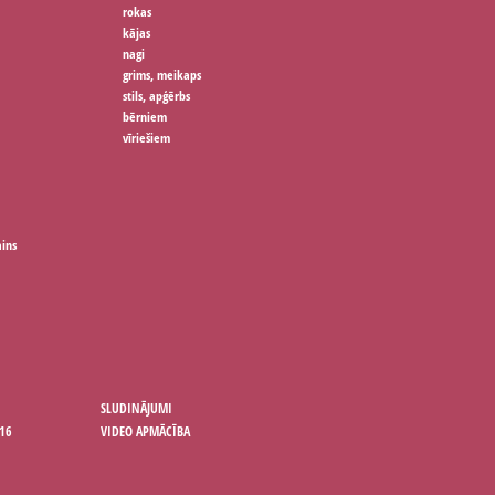
rokas
kājas
nagi
grims, meikaps
stils, apģērbs
bērniem
vīriešiem
ains
SLUDINĀJUMI
16
VIDEO APMĀCĪBA