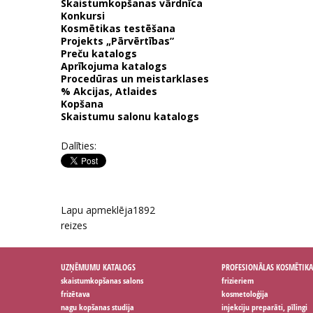
Skaistumkopšanas vārdnīca
Konkursi
Kosmētikas testēšana
Projekts „Pārvērtības”
Preču katalogs
Aprīkojuma katalogs
Procedūras un meistarklases
% Akcijas, Atlaides
Kopšana
Skaistumu salonu katalogs
Dalīties:
Lapu apmeklēja
1892
reizes
UZŅĒMUMU KATALOGS
PROFESIONĀLAS KOSMĒTIKA
skaistumkopšanas salons
frizieriem
frizētava
kosmetoloģija
nagu kopšanas studija
injekciju preparāti, pīlingi