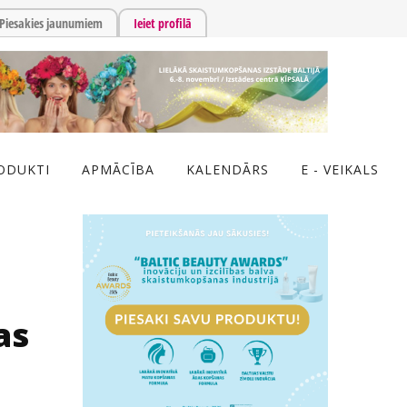
Piesakies jaunumiem
Ieiet profilā
ODUKTI
APMĀCĪBA
KALENDĀRS
E - VEIKALS
as