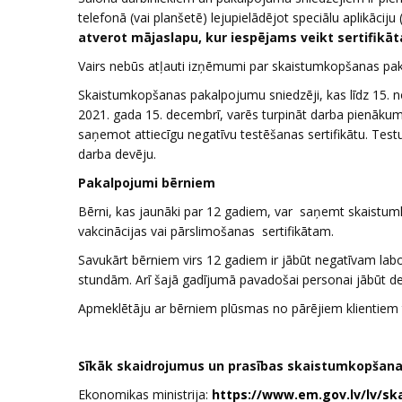
telefonā (vai planšetē) lejupielādējot speciālu aplikāciju 
atverot mājaslapu, kur iespējams veikt sertifikā
Vairs nebūs atļauti izņēmumi par skaistumkopšanas pak
Skaistumkopšanas pakalpojumu sniedzēji, kas līdz 15. no
2021. gada 15. decembrī, varēs turpināt darba pienākumu
saņemot attiecīgu negatīvu testēšanas sertifikātu. Test
darba devēju.
Pakalpojumi bērniem
Bērni, kas jaunāki par 12 gadiem, var saņemt skaistum
vakcinācijas vai pārslimošanas sertifikātam.
Savukārt bērniem virs 12 gadiem ir jābūt negatīvam labor
stundām. Arī šajā gadījumā pavadošai personai jābūt de
Apmeklētāju ar bērniem plūsmas no pārējiem klientiem tie
Sīkāk skaidrojumus un prasības skaistumkopšanas 
Ekonomikas ministrija:
https://www.em.gov.lv/lv/sk