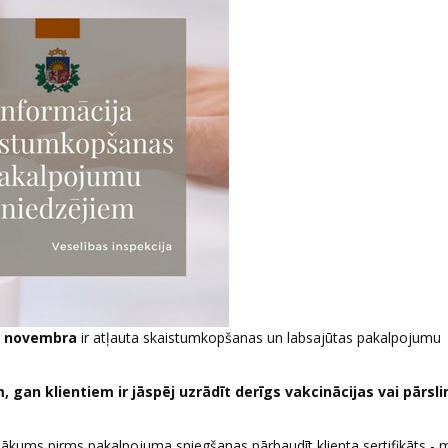
5. novembra
ir atļauta skaistumkopšanas un labsajūtas pakalpojumu
an klientiem ir jāspēj uzrādīt derīgs vakcinācijas vai pārs
ākums pirms pakalpojuma sniegšanas pārbaudīt klienta sertifikāts - 