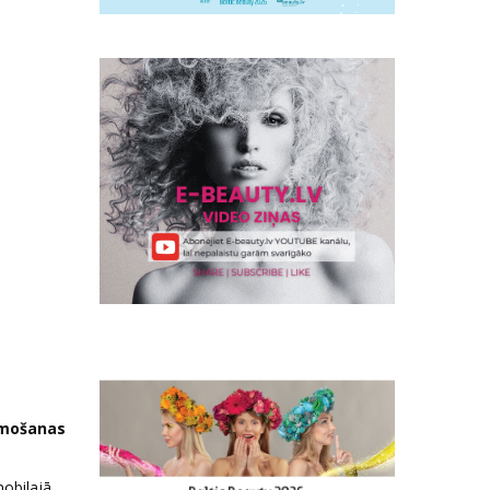
limošanas
mobilajā