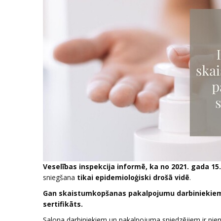
Veselības inspekcija informē, ka no 2021. gada 1
sniegšana
tikai epidemioloģiski drošā vidē
.
Gan skaistumkopšanas pakalpojumu darbiniekiem, g
sertifikāts.
Salona darbiniekiem un pakalpojuma sniedzējiem ir pien