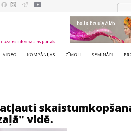
nozares informācijas portāls
VIDEO
KOMPĀNIJAS
ZĪMOLI
SEMINĀRI
PR
 atļauti skaistumkopšan
zaļā" vidē.