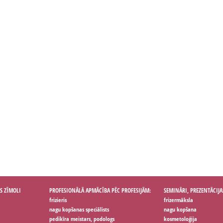
S ZĪMOLI
PROFESIONĀLĀ APMĀCĪBA PĒC PROFESIJĀM:
SEMINĀRI, PREZENTĀCIJA
frizieris
frizermāksla
nagu kopšanas speciālists
nagu kopšana
pedikīra meistars, podologs
kosmetoloģija