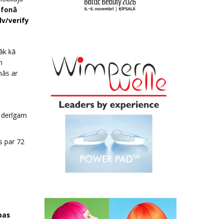
efonā
lv/verify
āk kā
n
nās ar
t derīgam
s par 72
bas