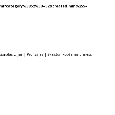
unumi?category%5B52%5D=52&created_min%255=
sionālās ziņas
|
Prof.ziņas
|
Skaistumkopšanas bizness